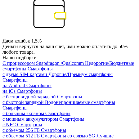
Даем кэшбэк 1,5%
Деньги вернутся на ваш счет, ими можно оплатить до 50%
любого товара.
Наши подборки
С процессором Snapdragon /Qualcomm
Недорогие/Бюджетные
смартфоны
Смартфоны
с двумя SIM-картами
Дорогие/Премиум смартфоны
Смартфоны
на Android
Смартфоны
на iOs
Смартфоны
с беспроводной зарядкой
Смартфоны
с быстрой зарядкой
Водонепроницаемые смартфоны
Смартфоны
с большим экраном
Смартфоны
с мощным аккумулятором
Смартфоны
с NFC
Смартфоны
с объемом 256 ГБ
Смартфоны
с объемом 512 ГБ
Смартфоны со связью 5G
Лучшие