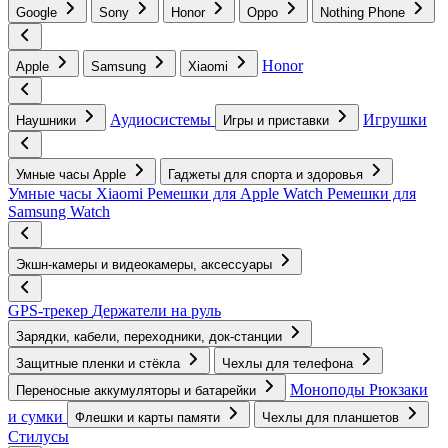
Google
Sony
Honor
Oppo
Nothing Phone
Honor
Apple
Samsung
Xiaomi
Аудиосистемы
Игрушки
Наушники
Игры и приставки
Умные часы Apple
Гаджеты для спорта и здоровья
Умные часы Xiaomi
Ремешки для Apple Watch
Ремешки для
Samsung Watch
Экшн-камеры и видеокамеры, аксессуары
GPS-трекер
Держатели на руль
Зарядки, кабели, переходники, док-станции
Защитные пленки и стёкла
Чехлы для телефона
Моноподы
Рюкзаки
Переносные аккумуляторы и батарейки
и сумки
Флешки и карты памяти
Чехлы для планшетов
Стилусы