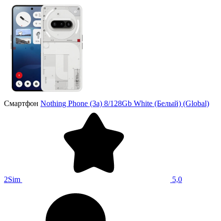
Смартфон
Nothing Phone (3a) 8/128Gb White (Белый) (Global)
2Sim
5,0