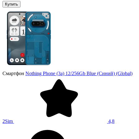
Купить
Смартфон
Nothing Phone (3a) 12/256Gb Blue (Синий) (Global)
2Sim
4,8