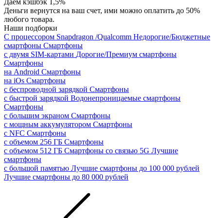
Даем кэшбэк 1,5%
Деньги вернутся на ваш счет, ими можно оплатить до 50%
любого товара.
Наши подборки
С процессором Snapdragon /Qualcomm
Недорогие/Бюджетные
смартфоны
Смартфоны
с двумя SIM-картами
Дорогие/Премиум смартфоны
Смартфоны
на Android
Смартфоны
на iOs
Смартфоны
с беспроводной зарядкой
Смартфоны
с быстрой зарядкой
Водонепроницаемые смартфоны
Смартфоны
с большим экраном
Смартфоны
с мощным аккумулятором
Смартфоны
с NFC
Смартфоны
с объемом 256 ГБ
Смартфоны
с объемом 512 ГБ
Смартфоны со связью 5G
Лучшие
смартфоны
с большой памятью
Лучшие смартфоны до 100 000 рублей
Лучшие смартфоны до 80 000 рублей