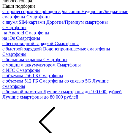
любого товара.
Наши подборки
С процессором Snapdragon /Qualcomm
Недорогие/Бюджетные
смартфоны
Смартфоны
с двумя SIM-картами
Дорогие/Премиум смартфоны
Смартфоны
на Android
Смартфоны
на iOs
Смартфоны
с беспроводной зарядкой
Смартфоны
с быстрой зарядкой
Водонепроницаемые смартфоны
Смартфоны
с большим экраном
Смартфоны
с мощным аккумулятором
Смартфоны
с NFC
Смартфоны
с объемом 256 ГБ
Смартфоны
с объемом 512 ГБ
Смартфоны со связью 5G
Лучшие
смартфоны
с большой памятью
Лучшие смартфоны до 100 000 рублей
Лучшие смартфоны до 80 000 рублей