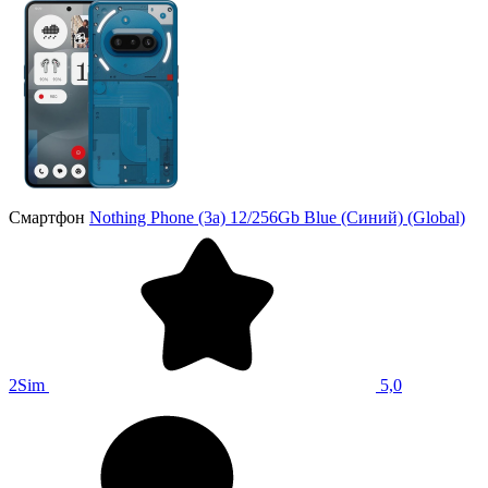
Смартфон
Nothing Phone (3a) 12/256Gb Blue (Синий) (Global)
2Sim
5,0