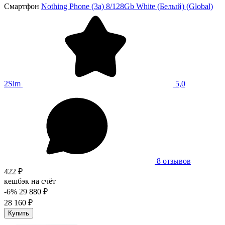
Смартфон
Nothing Phone (3a) 8/128Gb White (Белый) (Global)
2Sim
5,0
8 отзывов
422 ₽
кешбэк на счёт
-6%
29 880 ₽
28 160 ₽
Купить