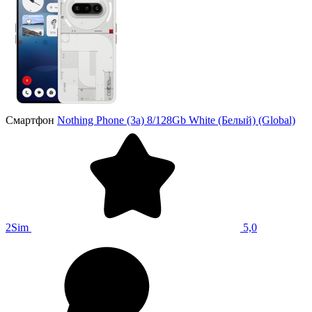
Смартфон
Nothing Phone (3a) 8/128Gb White (Белый) (Global)
2Sim
5,0