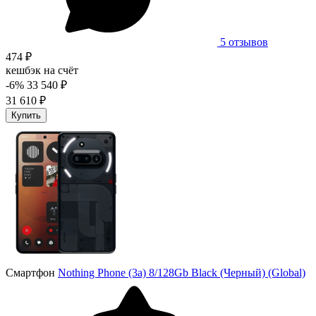
5 отзывов
474 ₽
кешбэк на счёт
-6%
33 540 ₽
31 610 ₽
Купить
Смартфон
Nothing Phone (3a) 8/128Gb Black (Черный) (Global)