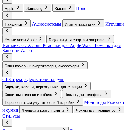
Honor
Apple
Samsung
Xiaomi
Аудиосистемы
Игрушки
Наушники
Игры и приставки
Умные часы Apple
Гаджеты для спорта и здоровья
Умные часы Xiaomi
Ремешки для Apple Watch
Ремешки для
Samsung Watch
Экшн-камеры и видеокамеры, аксессуары
GPS-трекер
Держатели на руль
Зарядки, кабели, переходники, док-станции
Защитные пленки и стёкла
Чехлы для телефона
Моноподы
Рюкзаки
Переносные аккумуляторы и батарейки
и сумки
Флешки и карты памяти
Чехлы для планшетов
Стилусы