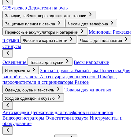
GPS-трекер
Держатели на руль
Зарядки, кабели, переходники, док-станции
Защитные пленки и стёкла
Чехлы для телефона
Моноподы
Рюкзаки
Переносные аккумуляторы и батарейки
и сумки
Флешки и карты памяти
Чехлы для планшетов
Стилусы
Освещение
Весы напольные
Товары для кухни
Зонты
Термосы
Умный дом
Пылесосы
Для
Инструменты
ванной и туалета
Аксессуары для пылесосов
Швабры,
пароочистители и стирилизаторы
Разное
Товары для животных
Одежда, обувь и текстиль
Уход за одеждой и обувью
Автозарядки
Держатели для телефонов и планшетов
Видеорегистраторы
Очистители воздуха
Инструменты и
оборудование