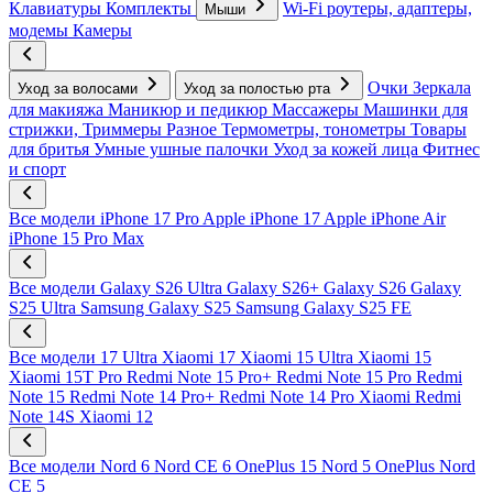
Клавиатуры
Комплекты
Wi-Fi роутеры, адаптеры,
Мыши
модемы
Камеры
Очки
Зеркала
Уход за волосами
Уход за полостью рта
для макияжа
Маникюр и педикюр
Массажеры
Машинки для
стрижки, Триммеры
Разное
Термометры, тонометры
Товары
для бритья
Умные ушные палочки
Уход за кожей лица
Фитнес
и спорт
Все модели
iPhone 17 Pro
Apple iPhone 17
Apple iPhone Air
iPhone 15 Pro Max
Все модели
Galaxy S26 Ultra
Galaxy S26+
Galaxy S26
Galaxy
S25 Ultra
Samsung Galaxy S25
Samsung Galaxy S25 FE
Все модели
17 Ultra
Xiaomi 17
Xiaomi 15 Ultra
Xiaomi 15
Xiaomi 15T Pro
Redmi Note 15 Pro+
Redmi Note 15 Pro
Redmi
Note 15
Redmi Note 14 Pro+
Redmi Note 14 Pro
Xiaomi Redmi
Note 14S
Xiaomi 12
Все модели
Nord 6
Nord CE 6
OnePlus 15
Nord 5
OnePlus Nord
CE 5