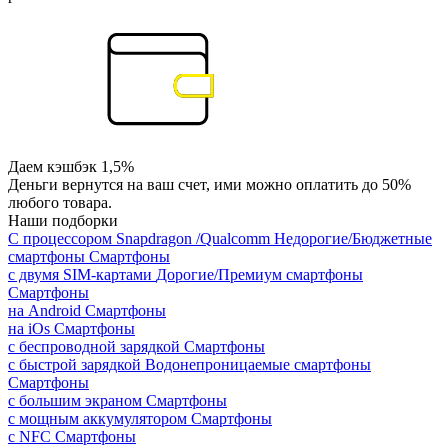
Даем кэшбэк 1,5%
Деньги вернутся на ваш счет, ими можно оплатить до 50%
любого товара.
Наши подборки
С процессором Snapdragon /Qualcomm
Недорогие/Бюджетные
смартфоны
Смартфоны
с двумя SIM-картами
Дорогие/Премиум смартфоны
Смартфоны
на Android
Смартфоны
на iOs
Смартфоны
с беспроводной зарядкой
Смартфоны
с быстрой зарядкой
Водонепроницаемые смартфоны
Смартфоны
с большим экраном
Смартфоны
с мощным аккумулятором
Смартфоны
с NFC
Смартфоны