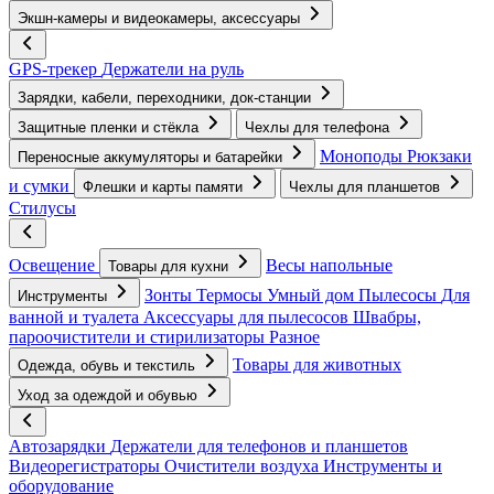
Экшн-камеры и видеокамеры, аксессуары
GPS-трекер
Держатели на руль
Зарядки, кабели, переходники, док-станции
Защитные пленки и стёкла
Чехлы для телефона
Моноподы
Рюкзаки
Переносные аккумуляторы и батарейки
и сумки
Флешки и карты памяти
Чехлы для планшетов
Стилусы
Освещение
Весы напольные
Товары для кухни
Зонты
Термосы
Умный дом
Пылесосы
Для
Инструменты
ванной и туалета
Аксессуары для пылесосов
Швабры,
пароочистители и стирилизаторы
Разное
Товары для животных
Одежда, обувь и текстиль
Уход за одеждой и обувью
Автозарядки
Держатели для телефонов и планшетов
Видеорегистраторы
Очистители воздуха
Инструменты и
оборудование