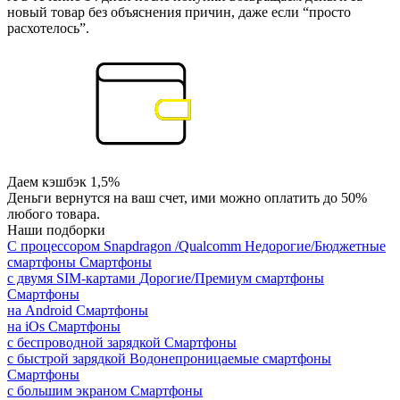
новый товар без объяснения причин, даже если “просто
расхотелось”.
Даем кэшбэк 1,5%
Деньги вернутся на ваш счет, ими можно оплатить до 50%
любого товара.
Наши подборки
С процессором Snapdragon /Qualcomm
Недорогие/Бюджетные
смартфоны
Смартфоны
с двумя SIM-картами
Дорогие/Премиум смартфоны
Смартфоны
на Android
Смартфоны
на iOs
Смартфоны
с беспроводной зарядкой
Смартфоны
с быстрой зарядкой
Водонепроницаемые смартфоны
Смартфоны
с большим экраном
Смартфоны