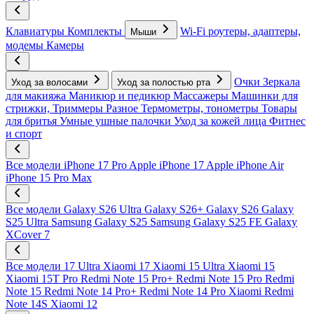
Клавиатуры
Комплекты
Wi-Fi роутеры, адаптеры,
Мыши
модемы
Камеры
Очки
Зеркала
Уход за волосами
Уход за полостью рта
для макияжа
Маникюр и педикюр
Массажеры
Машинки для
стрижки, Триммеры
Разное
Термометры, тонометры
Товары
для бритья
Умные ушные палочки
Уход за кожей лица
Фитнес
и спорт
Все модели
iPhone 17 Pro
Apple iPhone 17
Apple iPhone Air
iPhone 15 Pro Max
Все модели
Galaxy S26 Ultra
Galaxy S26+
Galaxy S26
Galaxy
S25 Ultra
Samsung Galaxy S25
Samsung Galaxy S25 FE
Galaxy
XCover 7
Все модели
17 Ultra
Xiaomi 17
Xiaomi 15 Ultra
Xiaomi 15
Xiaomi 15T Pro
Redmi Note 15 Pro+
Redmi Note 15 Pro
Redmi
Note 15
Redmi Note 14 Pro+
Redmi Note 14 Pro
Xiaomi Redmi
Note 14S
Xiaomi 12