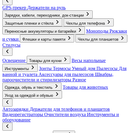
GPS-трекер
Держатели на руль
Зарядки, кабели, переходники, док-станции
Защитные пленки и стёкла
Чехлы для телефона
Моноподы
Рюкзаки
Переносные аккумуляторы и батарейки
и сумки
Флешки и карты памяти
Чехлы для планшетов
Стилусы
Освещение
Весы напольные
Товары для кухни
Зонты
Термосы
Умный дом
Пылесосы
Для
Инструменты
ванной и туалета
Аксессуары для пылесосов
Швабры,
пароочистители и стирилизаторы
Разное
Товары для животных
Одежда, обувь и текстиль
Уход за одеждой и обувью
Автозарядки
Держатели для телефонов и планшетов
Видеорегистраторы
Очистители воздуха
Инструменты и
оборудование