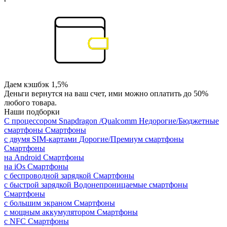
Даем кэшбэк 1,5%
Деньги вернутся на ваш счет, ими можно оплатить до 50%
любого товара.
Наши подборки
С процессором Snapdragon /Qualcomm
Недорогие/Бюджетные
смартфоны
Смартфоны
с двумя SIM-картами
Дорогие/Премиум смартфоны
Смартфоны
на Android
Смартфоны
на iOs
Смартфоны
с беспроводной зарядкой
Смартфоны
с быстрой зарядкой
Водонепроницаемые смартфоны
Смартфоны
с большим экраном
Смартфоны
с мощным аккумулятором
Смартфоны
с NFC
Смартфоны