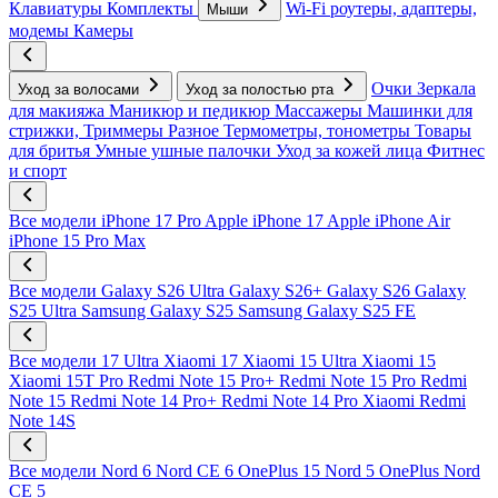
Клавиатуры
Комплекты
Wi-Fi роутеры, адаптеры,
Мыши
модемы
Камеры
Очки
Зеркала
Уход за волосами
Уход за полостью рта
для макияжа
Маникюр и педикюр
Массажеры
Машинки для
стрижки, Триммеры
Разное
Термометры, тонометры
Товары
для бритья
Умные ушные палочки
Уход за кожей лица
Фитнес
и спорт
Все модели
iPhone 17 Pro
Apple iPhone 17
Apple iPhone Air
iPhone 15 Pro Max
Все модели
Galaxy S26 Ultra
Galaxy S26+
Galaxy S26
Galaxy
S25 Ultra
Samsung Galaxy S25
Samsung Galaxy S25 FE
Все модели
17 Ultra
Xiaomi 17
Xiaomi 15 Ultra
Xiaomi 15
Xiaomi 15T Pro
Redmi Note 15 Pro+
Redmi Note 15 Pro
Redmi
Note 15
Redmi Note 14 Pro+
Redmi Note 14 Pro
Xiaomi Redmi
Note 14S
Все модели
Nord 6
Nord CE 6
OnePlus 15
Nord 5
OnePlus Nord
CE 5