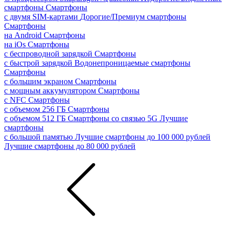
смартфоны
Смартфоны
с двумя SIM-картами
Дорогие/Премиум смартфоны
Смартфоны
на Android
Смартфоны
на iOs
Смартфоны
с беспроводной зарядкой
Смартфоны
с быстрой зарядкой
Водонепроницаемые смартфоны
Смартфоны
с большим экраном
Смартфоны
с мощным аккумулятором
Смартфоны
с NFC
Смартфоны
с объемом 256 ГБ
Смартфоны
с объемом 512 ГБ
Смартфоны со связью 5G
Лучшие
смартфоны
с большой памятью
Лучшие смартфоны до 100 000 рублей
Лучшие смартфоны до 80 000 рублей