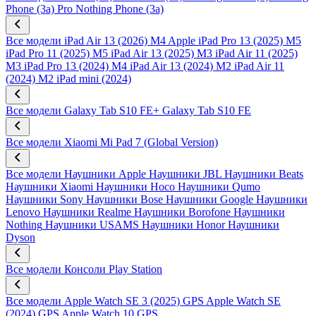
Phone (3a) Pro
Nothing Phone (3a)
Все модели
iPad Air 13 (2026) M4
Apple iPad Pro 13 (2025) M5
iPad Pro 11 (2025) M5
iPad Air 13 (2025) M3
iPad Air 11 (2025)
M3
iPad Pro 13 (2024) M4
iPad Air 13 (2024) M2
iPad Air 11
(2024) M2
iPad mini (2024)
Все модели
Galaxy Tab S10 FE+
Galaxy Tab S10 FE
Все модели
Xiaomi Mi Pad 7 (Global Version)
Все модели
Наушники Apple
Наушники JBL
Наушники Beats
Наушники Xiaomi
Наушники Hoco
Наушники Qumo
Наушники Sony
Наушники Bose
Наушники Google
Наушники
Lenovo
Наушники Realme
Наушники Borofone
Наушники
Nothing
Наушники USAMS
Наушники Honor
Наушники
Dyson
Все модели
Консоли Play Station
Все модели
Apple Watch SE 3 (2025) GPS
Apple Watch SE
(2024) GPS
Apple Watch 10 GPS