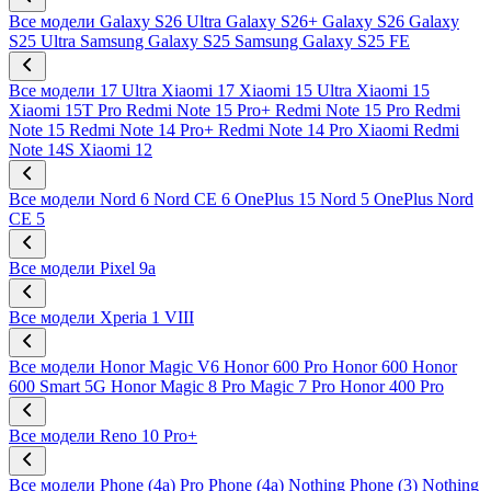
Все модели
Galaxy S26 Ultra
Galaxy S26+
Galaxy S26
Galaxy
S25 Ultra
Samsung Galaxy S25
Samsung Galaxy S25 FE
Все модели
17 Ultra
Xiaomi 17
Xiaomi 15 Ultra
Xiaomi 15
Xiaomi 15T Pro
Redmi Note 15 Pro+
Redmi Note 15 Pro
Redmi
Note 15
Redmi Note 14 Pro+
Redmi Note 14 Pro
Xiaomi Redmi
Note 14S
Xiaomi 12
Все модели
Nord 6
Nord CE 6
OnePlus 15
Nord 5
OnePlus Nord
CE 5
Все модели
Pixel 9a
Все модели
Xperia 1 VIII
Все модели
Honor Magic V6
Honor 600 Pro
Honor 600
Honor
600 Smart 5G
Honor Magic 8 Pro
Magic 7 Pro
Honor 400 Pro
Все модели
Reno 10 Pro+
Все модели
Phone (4a) Pro
Phone (4a)
Nothing Phone (3)
Nothing