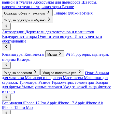
ванной и туалета
Аксессуары для пылесосов
Швабры,
пароочистители и стирилизаторы
Разное
Товары для животных
Одежда, обувь и текстиль
Уход за одеждой и обувью
Автозарядки
Держатели для телефонов и планшетов
Видеорегистраторы
Очистители воздуха
Инструменты и
оборудование
Клавиатуры
Комплекты
Wi-Fi роутеры, адаптеры,
Мыши
модемы
Камеры
Очки
Зеркала
Уход за волосами
Уход за полостью рта
для макияжа
Маникюр и педикюр
Массажеры
Машинки для
стрижки, Триммеры
Разное
Термометры, тонометры
Товары
для бритья
Умные ушные палочки
Уход за кожей лица
Фитнес
и спорт
Все модели
iPhone 17 Pro
Apple iPhone 17
Apple iPhone Air
iPhone 15 Pro Max