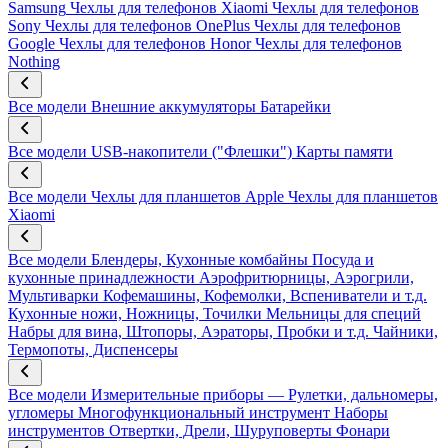
Samsung
Чехлы для телефонов Xiaomi
Чехлы для телефонов
Sony
Чехлы для телефонов OnePlus
Чехлы для телефонов
Google
Чехлы для телефонов Honor
Чехлы для телефонов
Nothing
Все модели
Внешние аккумуляторы
Батарейки
Все модели
USB-накопители ("Флешки")
Карты памяти
Все модели
Чехлы для планшетов Apple
Чехлы для планшетов
Xiaomi
Все модели
Блендеры, Кухонные комбайны
Посуда и
кухонные принадлежности
Аэрофритюрницы, Аэрогрили,
Мультиварки
Кофемашины, Кофемолки, Вспениватели и т.д.
Кухонные ножи, Ножницы, Точилки
Мельницы для специй
Набры для вина, Штопоры, Аэраторы, Пробки и т.д.
Чайники,
Термопоты, Диспенсеры
Все модели
Измерительные приборы — Рулетки, дальномеры,
угломеры
Многофункциональный инструмент
Наборы
инструментов
Отвертки, Дрели, Шуруповерты
Фонари