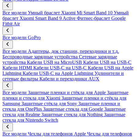
Все модели
Умный браслет Xiaomi Mi Smart Band 10
Умный
браслет Xiaomi Smart Band 9 Active
Фитнес-браслет Google
Fitbit Air
Все модели
GoPro
Все модели
Адаптеры, док станции, переходники и т.д.
Беспроводные зарядные устройства
Сетевые зарядные
устройства
Кабели USB на MicroUSB
Кабели USB на USB-C
Кабели HDMI
Кабели USB-C на USB-C
Кабели USB на Apple
Lightning
Кабели USB-C на Apple Lightning
Удлинители и
сетевые фильтры
Кабели и переходники AUX
Все модели
Защитные пленки и стёкла для Apple
Защитные
пленки и стекла для Xiaomi
Защитные пленки и стёкла для
Samsung
Защитные стёкла для Sony
Защитные пленки и
стекла для OnePlus
Защитные стекла для Google
Защитные
стекла для Realme
Защитные стекла для Nothing
Защитные
стекла для Nintendo Switch
Все модели
Чехлы для телефонов Apple
Чехлы для телефонов