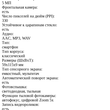
5 МП
Фронтальная камера
:
есть
Число пикселей на дюйм (PPI)
:
330
Устойчивое к царапинам стекло
:
есть
Аудио
:
AAC, MP3, WAV
Тип
:
смартфон
Тип корпуса
:
классический
Размеры (ШxВxТ)
:
59x115x9 мм
Тип сенсорного экрана
:
емкостный, мультитач
Автоматический поворот экрана
:
есть
Фотовспышка
:
светодиодная, тыльная
Функции тыловой фотокамеры
:
автофокус, цифровой Zoom 5x
Запись видеороликов
:
есть