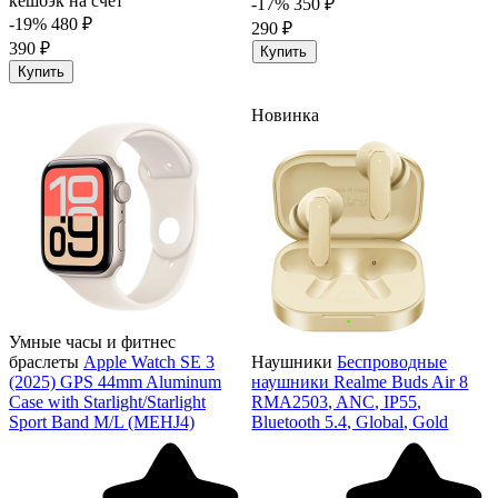
кешбэк на счёт
-17%
350 ₽
-19%
480 ₽
290 ₽
390 ₽
Купить
Купить
Новинка
Умные часы и фитнес
браслеты
Apple Watch SE 3
Наушники
Беспроводные
(2025) GPS 44mm Aluminum
наушники Realme Buds Air 8
Case with Starlight/Starlight
RMA2503, ANC, IP55,
Sport Band M/L (MEHJ4)
Bluetooth 5.4, Global, Gold