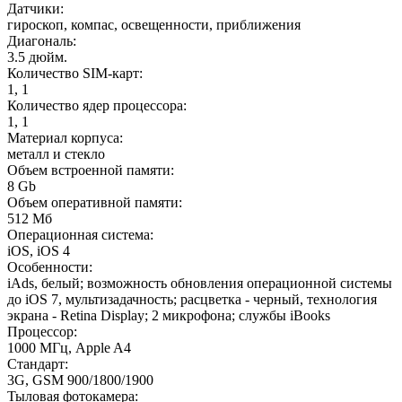
Датчики
:
гироскоп, компас, освещенности, приближения
Диагональ
:
3.5 дюйм.
Количество SIM-карт
:
1, 1
Количество ядер процессора
:
1, 1
Материал корпуса
:
металл и стекло
Объем встроенной памяти
:
8 Gb
Объем оперативной памяти
:
512 Мб
Операционная система
:
iOS, iOS 4
Особенности
:
iAds, белый; возможность обновления операционной системы
до iOS 7, мультизадачность; расцветка - черный, технология
экрана - Retina Display; 2 микрофона; службы iBooks
Процессор
:
1000 МГц, Apple A4
Стандарт
:
3G, GSM 900/1800/1900
Тыловая фотокамера
: