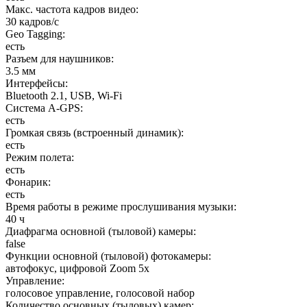
Макс. частота кадров видео
:
30 кадров/с
Geo Tagging
:
есть
Разъем для наушников
:
3.5 мм
Интерфейсы
:
Bluetooth 2.1, USB, Wi-Fi
Cистема A-GPS
:
есть
Громкая связь (встроенный динамик)
:
есть
Режим полета
:
есть
Фонарик
:
есть
Время работы в режиме прослушивания музыки
:
40 ч
Диафрагма основной (тыловой) камеры
:
false
Функции основной (тыловой) фотокамеры
:
автофокус, цифровой Zoom 5x
Управление
:
голосовое управление, голосовой набор
Количество основных (тыловых) камер
: