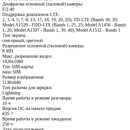
Диафрагма основной (тыловой) камеры
:
F/2.40
Поддержка диапазонов LTE
:
2, 3, 4, 5, 7, 8, 13, 17, 18, 19, 20, 20); TD-LTE (Bands 38, 20;
Model A1529 - FDD-LTE (Bands 1, 25, 25; Model A1456 - Bands
1, 26; Model A1507 - Bands 1, 39, 40), Model A1532 - Bands 1
Тип экрана
:
сенсорный, цветной
Разрешение основной (тыловой) камеры
:
8 МП
Макс. разрешение видео
:
1920x1080
Тип SIM-карты
:
nano SIM
Размер изображения
:
1136x640
Тип разъема для зарядки
:
Lightning
Время работы в режиме разговора
:
10 ч
Версия ОС на начало продаж
:
iOS 7
Время работы в режиме ожидания
:
250 ч
Дата анонсирования
: