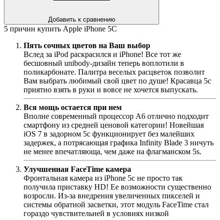
Добавить к сравнению
5 причин купить Apple iPhone 5C
Пять сочных цветов на Ваш выбор
Вслед за iPod раскрасился и iPhone! Все тот же
бесшовный unibody-дизайн теперь воплотили в
поликарбонате. Палитра веселых расцветок позволит
Вам выбрать любимый свой цвет по душе! Красавца 5с
приятно взять в руки и вовсе не хочется выпускать.
Вся мощь остается при нем
Вполне современный процессор А6 отлично подходит
смартфону из средней ценовой категории! Новейшая
iOS 7 в задорном 5c функционирует без малейших
задержек, а потрясающая графика Infinity Blade 3 ничуть
не менее впечатляюща, чем даже на флагманском 5s.
Улучшенная FaceTime камера
Фронтальная камера из iPhone 5c не просто так
получила приставку HD! Ее возможности существенно
возросли. Из-за внедрения увеличенных пикселей и
системы обратной засветки, этот модуль FaceTime стал
гораздо чувствительней в условиях низкой