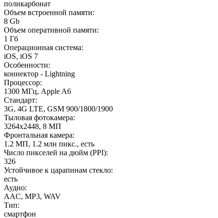
поликарбонат
Объем встроенной памяти
:
8 Gb
Объем оперативной памяти
:
1 Гб
Операционная система
:
iOS, iOS 7
Особенности
:
коннектор - Lightning
Процессор
:
1300 МГц, Apple A6
Стандарт
:
3G, 4G LTE, GSM 900/1800/1900
Тыловая фотокамера
:
3264x2448, 8 МП
Фронтальная камера
:
1.2 МП, 1.2 млн пикс., есть
Число пикселей на дюйм (PPI)
:
326
Устойчивое к царапинам стекло
:
есть
Аудио
:
AAC, MP3, WAV
Тип
:
смартфон