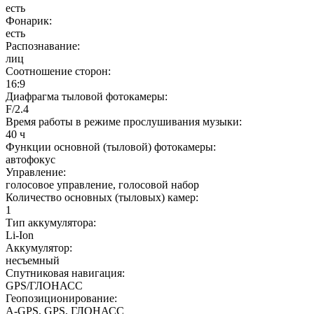
есть
Фонарик
:
есть
Распознавание
:
лиц
Соотношение сторон
:
16:9
Диафрагма тыловой фотокамеры
:
F/2.4
Время работы в режиме прослушивания музыки
:
40 ч
Функции основной (тыловой) фотокамеры
:
автофокус
Управление
:
голосовое управление, голосовой набор
Количество основных (тыловых) камер
:
1
Тип аккумулятора
:
Li-Ion
Аккумулятор
:
несъемный
Спутниковая навигация
:
GPS/ГЛОНАСС
Геопозиционирование
:
A-GPS, GPS, ГЛОНАСС