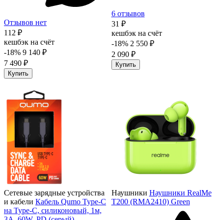
6 отзывов
Отзывов нет
31 ₽
112 ₽
кешбэк на счёт
кешбэк на счёт
-18%
2 550 ₽
-18%
9 140 ₽
2 090 ₽
7 490 ₽
Купить
Купить
Сетевые зарядные устройства
Наушники
Наушники RealMe
и кабели
Кабель Qumo Type-C
T200 (RMA2410) Green
на Type-C, силиконовый, 1м,
3A, 60W, PD (серый)