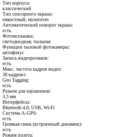
Тип корпуса
:
классический
Тип сенсорного экрана
:
емкостный, мультитач
Автоматический поворот экрана
:
есть
Фотовспышка
:
светодиодная, тыльная
Функции тыловой фотокамеры
:
автофокус
Запись видеороликов
:
есть
Макс. частота кадров видео
:
30 кадров/с
Geo Tagging
:
есть
Разъем для наушников
:
3.5 мм
Интерфейсы
:
Bluetooth 4.0, USB, Wi-Fi
Cистема A-GPS
:
есть
Громкая связь (встроенный динамик)
:
есть
Режим полета
: