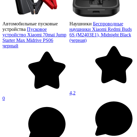
Автомобильные пусковые
Наушники
Беспроводные
устройства
Пусковое
наушники Xiaomi Redmi Buds
устройство Xiaomi 70mai Jump
6S (M2403E1), Midnight Black
Starter Max Midrive PS06
(черная)
черный
4,2
0