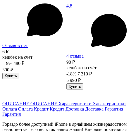
4,8
Отзывов нет
6 ₽
4 отзыва
кешбэк на счёт
90 ₽
-19%
480 ₽
кешбэк на счёт
390 ₽
-18%
7 310 ₽
Купить
5 990 ₽
Купить
ОПИСАНИЕ
ОПИСАНИЕ
Характеристики
Характеристики
Оплата
Оплата
Кредит
Кредит
Доставка
Доставка
Гарантия
Гарантия
Гораздо более доступный iPhone в ярчайшем жизнерадостном
разноцветье – его ведь так давно ждали! Впервые показавшая