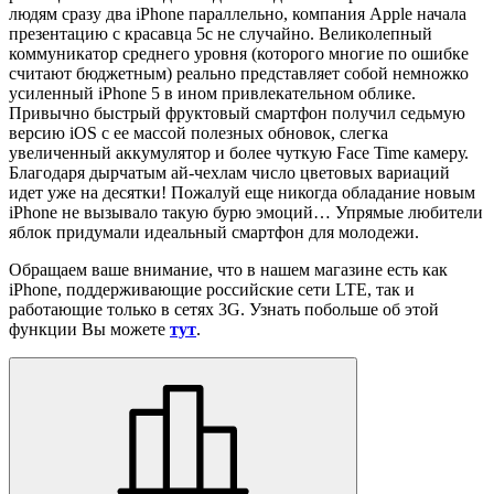
людям сразу два iPhone параллельно, компания Apple начала
презентацию с красавца 5c не случайно. Великолепный
коммуникатор среднего уровня (которого многие по ошибке
считают бюджетным) реально представляет собой немножко
усиленный iPhone 5 в ином привлекательном облике.
Привычно быстрый фруктовый смартфон получил седьмую
версию iOS с ее массой полезных обновок, слегка
увеличенный аккумулятор и более чуткую Face Time камеру.
Благодаря дырчатым ай-чехлам число цветовых вариаций
идет уже на десятки! Пожалуй еще никогда обладание новым
iPhone не вызывало такую бурю эмоций… Упрямые любители
яблок придумали идеальный смартфон для молодежи.
Обращаем ваше внимание, что в нашем магазине есть как
iPhone, поддерживающие российские сети LTE, так и
работающие только в сетях 3G. Узнать побольше об этой
функции Вы можете
тут
.