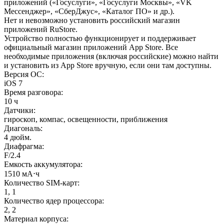
приложений («Госуслуги», «Госуслуги Москвы», «VK
Мессенджер», «СберДжус», «Каталог ПО» и др.).
Нет и невозможно установить российский магазин
приложений RuStore.
Устройство полностью функционирует и поддерживает
официальный магазин приложений App Store. Все
необходимые приложения (включая российские) можно найти
и установить из App Store вручную, если они там доступны.
Версия ОС
:
iOS 7
Время разговора
:
10 ч
Датчики
:
гироскоп, компас, освещенности, приближения
Диагональ
:
4 дюйм.
Диафрагма
:
F/2.4
Емкость аккумулятора
:
1510 мА⋅ч
Количество SIM-карт
:
1, 1
Количество ядер процессора
:
2, 2
Материал корпуса
: