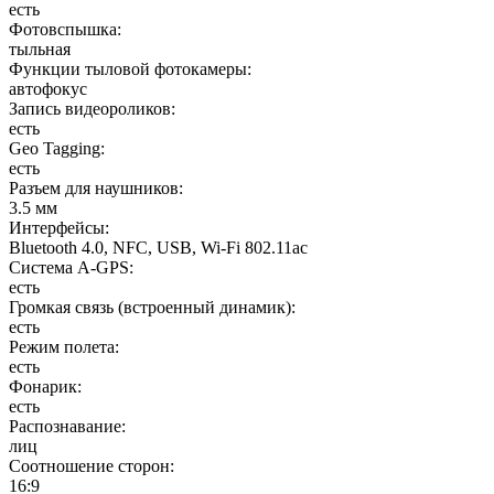
есть
Фотовспышка
:
тыльная
Функции тыловой фотокамеры
:
автофокус
Запись видеороликов
:
есть
Geo Tagging
:
есть
Разъем для наушников
:
3.5 мм
Интерфейсы
:
Bluetooth 4.0, NFC, USB, Wi-Fi 802.11ac
Cистема A-GPS
:
есть
Громкая связь (встроенный динамик)
:
есть
Режим полета
:
есть
Фонарик
:
есть
Распознавание
:
лиц
Соотношение сторон
:
16:9