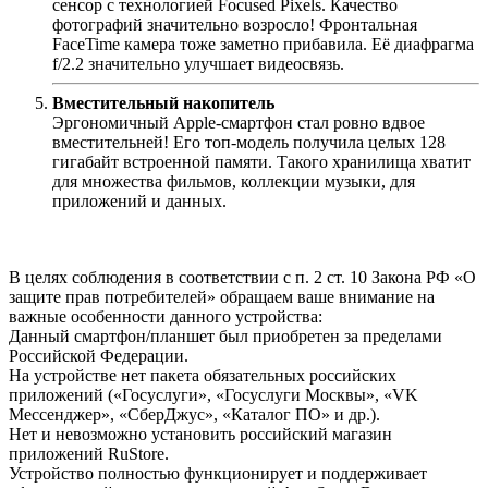
сенсор с технологией Focused Pixels. Качество
фотографий значительно возросло! Фронтальная
FaceTime камера тоже заметно прибавила. Её диафрагма
f/2.2 значительно улучшает видеосвязь.
Вместительный накопитель
Эргономичный Apple-смартфон стал ровно вдвое
вместительней! Его топ-модель получила целых 128
гигабайт встроенной памяти. Такого хранилища хватит
для множества фильмов, коллекции музыки, для
приложений и данных.
В целях соблюдения в соответствии с п. 2 ст. 10 Закона РФ «О
защите прав потребителей» обращаем ваше внимание на
важные особенности данного устройства:
Данный смартфон/планшет был приобретен за пределами
Российской Федерации.
На устройстве нет пакета обязательных российских
приложений («Госуслуги», «Госуслуги Москвы», «VK
Мессенджер», «СберДжус», «Каталог ПО» и др.).
Нет и невозможно установить российский магазин
приложений RuStore.
Устройство полностью функционирует и поддерживает