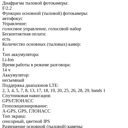
Диафрагма тыловой фотокамеры
:
F/2.2
Функции основной (тыловой) фотокамеры
:
автофокус
Управление
:
голосовое управление, голосовой набор
Бесконтактная оплата
:
есть
Количество основных (тыловых) камер
:
1
Тип аккумулятора
:
Li-Ion
Время работы в режиме разговора
:
14 ч
Аккумулятор
:
несъемный
Поддержка диапазонов LTE
:
2, 3, 4, 5, 7, 8, 13, 17, 18, 19, 20, 25, 26, 28, 29, bands 1
Спутниковая навигация
:
GPS/ГЛОНАСС
Геопозиционирование
:
A-GPS, GPS, ГЛОНАСС
Тип экрана
:
сенсорный, цветной IPS
Разрешение основной (тыловой) камеры
: