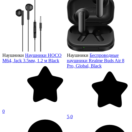
Наушники
Наушники HOCO
Наушники
Беспроводные
M64, Jack 3.5мм, 1.2 м Black
наушники Realme Buds Air 8
Pro, Global, Black
0
5,0