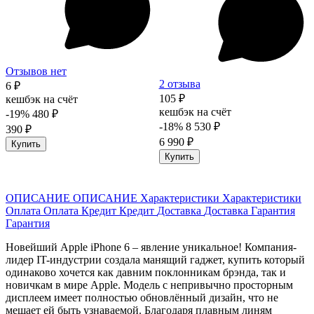
Отзывов нет
2 отзыва
6 ₽
105 ₽
кешбэк на счёт
кешбэк на счёт
-19%
480 ₽
-18%
8 530 ₽
390 ₽
6 990 ₽
Купить
Купить
ОПИСАНИЕ
ОПИСАНИЕ
Характеристики
Характеристики
Оплата
Оплата
Кредит
Кредит
Доставка
Доставка
Гарантия
Гарантия
Новейший Apple iPhone 6 – явление уникальное! Компания-
лидер IT-индустрии создала манящий гаджет, купить который
одинаково хочется как давним поклонникам брэнда, так и
новичкам в мире Apple. Модель с непривычно просторным
дисплеем имеет полностью обновлённый дизайн, что не
мешает ей быть узнаваемой. Благодаря плавным линям