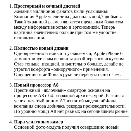
Просторный и сочный дисплей
Желания миллионов фанатов были услышаны!
Компания Apple увеличила диагональ до 4,7 дюймов.
Такой экранный размер является идеальным балансом
между информативностью и эргономикой. Теперь
картинка значительно больше при том же удобстве
использования.
Полностью новый дизайн
Одновременно и новый и узнаваемый, Apple iPhone 6
демонстрирует нам вершины дизайнерского искусства.
Став тоньше, изящней, значительно больше, девайс не
утратил комфорта «одноручного» применения.
Ощущения от айФона в руке не перепутать ни с чем.
Новый процессор A8
Престижный «яблочный» смартфон основан на
процессоре А8 с 64-разрядной архитектурой. Развивая
успех, начатый чипом А7 из пятой модели айФона,
компания снова добилась рекорда производительности.
По уровню мощи А8 нет равных на сегодняшнем рынке.
Пара усиленных камер
Основной фото-модуль получил совершенно новый