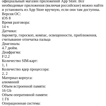
официальный магазин приложений App Store. Все
необходимые приложения (включая российские) можно найти
и установить из App Store вручную, если они там доступны.
Версия ОС
:
iOS 8
Время разговора
:
14 ч
Датчики
:
барометр, гироскоп, компас, освещенности, приближения,
считывание отпечатка пальца
Диагональ
:
4.7 дюйм.
Диафрагма
:
F/2.2
Количество SIM-карт
:
1, 1
Количество ядер процессора
:
2, 2
Материал корпуса
:
алюминий
Объем встроенной памяти
:
16 Gb
Объем оперативной памяти
:
1 Гб
Операционная система
: