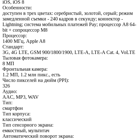
iOS, iOS 8
Особенности
:
доступен в трех цветах: серебристый, золотой, серый; режим
замедленной съемки - 240 кадров в секунду; коннектор -
Lightning; система мобильных платежей Pay; процессор A8 64-
bit + сопроцессор M8
Процессор
:
1400 МГц, Apple A8
Стандарт
:
3G, 4G LTE, GSM 900/1800/1900, LTE-A, LTE-A Cat. 4, VoLTE
Тыловая фотокамера
:
8 МП
Фронтальная камера
:
1.2 МП, 1.2 млн пикс., есть
Число пикселей на дюйм (PPI)
:
326
Аудио
:
AAC, MP3, WAV
Тип
:
смартфон
Тип корпуса
:
классический
Тип сенсорного экрана
:
емкостный, мультитач
Автоматический поворот экрана
: