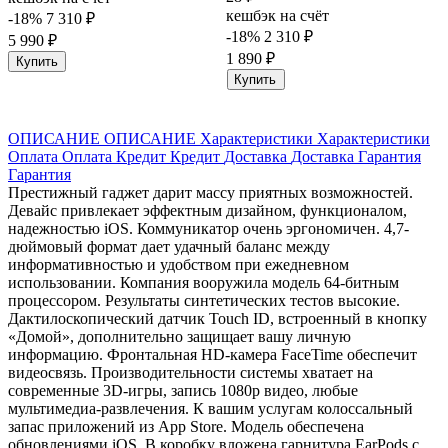
кешбэк на счёт
-18%
7 310 ₽
-18%
2 310 ₽
5 990 ₽
1 890 ₽
Купить
Купить
ОПИСАНИЕ
ОПИСАНИЕ
Характеристики
Характеристики
Оплата
Оплата
Кредит
Кредит
Доставка
Доставка
Гарантия
Гарантия
Престижный гаджет дарит массу приятных возможностей.
Девайс привлекает эффектным дизайном, функционалом,
надежностью iOS. Коммуникатор очень эргономичен. 4,7-
дюймовый формат дает удачный баланс между
информативностью и удобством при ежедневном
использовании. Компания вооружила модель 64-битным
процессором. Результаты синтетических тестов высокие.
Дактилоскопический датчик Touch ID, встроенный в кнопку
«Домой», дополнительно защищает вашу личную
информацию. Фронтальная HD-камера FaceTime обеспечит
видеосвязь. Производительности системы хватает на
современные 3D-игры, запись 1080p видео, любые
мультимедиа-развлечения. К вашим услугам колоссальный
запас приложений из App Store. Модель обеспечена
обновлениями iOS. В коробку вложена гарнитура EarPods с