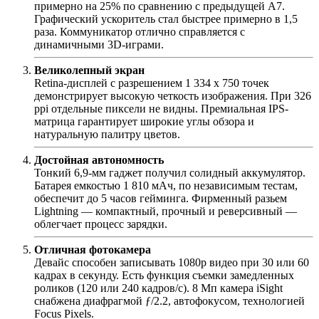
примерно на 25% по сравнению с предыдущей A7.
Графический ускоритель стал быстрее примерно в 1,5
раза. Коммуникатор отлично справляется с
динамичными 3D-играми.
Великолепный экран
Retina-дисплей с разрешением 1 334 x 750 точек
демонстрирует высокую четкость изображения. При 326
ppi отдельные пиксели не видны. Премиальная IPS-
матрица гарантирует широкие углы обзора и
натуральную палитру цветов.
Достойная автономность
Тонкий 6,9-мм гаджет получил солидный аккумулятор.
Батарея емкостью 1 810 мАч, по независимым тестам,
обеспечит до 5 часов гейминга. Фирменный разьем
Lightning — компактный, прочный и реверсивный —
облегчает процесс зарядки.
Отличная фотокамера
Девайс способен записывать 1080p видео при 30 или 60
кадрах в секунду. Есть функция съемки замедленных
роликов (120 или 240 кадров/с). 8 Мп камера iSight
снабжена диафрагмой ƒ/2.2, автофокусом, технологией
Focus Pixels.