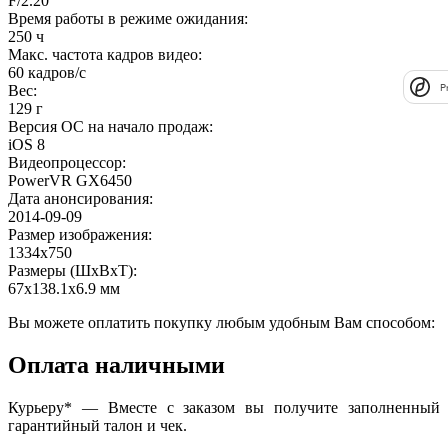
F/2.20
Время работы в режиме ожидания
:
250 ч
Макс. частота кадров видео
:
60 кадров/с
P
Вес
:
129 г
Версия ОС на начало продаж
:
iOS 8
Видеопроцессор
:
PowerVR GX6450
Дата анонсирования
:
2014-09-09
Размер изображения
:
1334x750
Размеры (ШxВxТ)
:
67x138.1x6.9 мм
Вы можете оплатить покупку любым удобным Вам способом:
Оплата наличными
Курьеру* — Вместе с заказом вы получите заполненный
гарантийный талон и чек.