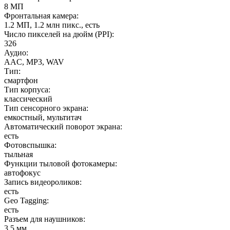
8 МП
Фронтальная камера
:
1.2 МП, 1.2 млн пикс., есть
Число пикселей на дюйм (PPI)
:
326
Аудио
:
AAC, MP3, WAV
Тип
:
смартфон
Тип корпуса
:
классический
Тип сенсорного экрана
:
емкостный, мультитач
Автоматический поворот экрана
:
есть
Фотовспышка
:
тыльная
Функции тыловой фотокамеры
:
автофокус
Запись видеороликов
:
есть
Geo Tagging
:
есть
Разъем для наушников
:
3.5 мм