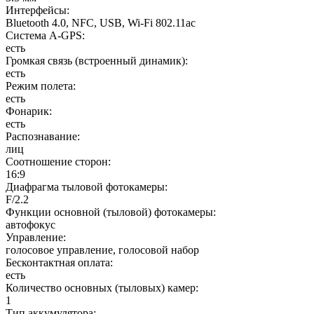
Интерфейсы
:
Bluetooth 4.0, NFC, USB, Wi-Fi 802.11ac
Cистема A-GPS
:
есть
Громкая связь (встроенный динамик)
:
есть
Режим полета
:
есть
Фонарик
:
есть
Распознавание
:
лиц
Соотношение сторон
:
16:9
Диафрагма тыловой фотокамеры
:
F/2.2
Функции основной (тыловой) фотокамеры
:
автофокус
Управление
:
голосовое управление, голосовой набор
Бесконтактная оплата
:
есть
Количество основных (тыловых) камер
:
1
Тип аккумулятора
: