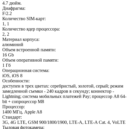
4.7 дюйм.
Диафрагма
:
F/2.2
Количество SIM-карт
:
1, 1
Количество ядер процессора
:
2, 2
Материал корпуса
:
алюминий
Объем встроенной памяти
:
16 Gb
Объем оперативной памяти
:
1 Гб
Операционная система
:
iOS, iOS 8
Особенности
:
доступен в трех цветах: серебристый, золотой, серый; режим
замедленной съемки - 240 кадров в секунду; коннектор -
Lightning; система мобильных платежей Pay; процессор A8 64-
bit + сопроцессор M8
Процессор
:
1400 МГц, Apple A8
Стандарт
:
3G, 4G LTE, GSM 900/1800/1900, LTE-A, LTE-A Cat. 4, VoLTE
Тыловая фотокамера
: