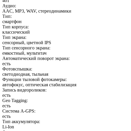
401
Аудио
:
AAC, MP3, WAV, стереодинамики
Тип
:
смартфон
Тип корпуса
:
классический
Тип экрана
:
сенсорный, цветной IPS
Тип сенсорного экрана
:
емкостный, мультитач
Автоматический поворот экрана
:
есть
Фотовспышка
:
светодиодная, тыльная
Функции тыловой фотокамеры
:
автофокус, оптическая стабилизация
Запись видеороликов
:
есть
Geo Tagging
:
есть
Cистема A-GPS
:
есть
Тип аккумулятора
:
Li-Ion