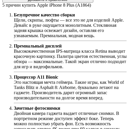
5 причин купить Apple iPhone 8 Plus (A1864)
Безупречное качество сборки
Щели, скрипы, люфты — все это не для изделий Apple.
Девайс в руке ощущается монолитным. Стеклянная
задняя крышка освежает дизайн, оставляя его
узнаваемым. Премиальная, модная вещь.
Премиальный дисплей
Высококачественная IPS-матрица класса Retina выводит
красочную картинку. Палитра цветов естественная, углы
обзора — максимальные. Такой экран отлично подходит
для игр и видеофильмов.
Процессор A11 Bionic
Это настоящая мечта геймера. Такие игры, как World of
Tanks Blitz и Asphalt 8: Airborne, буквально летают на
гаджете. Производитель дарит огромный запас
производительности на долгое время вперед.
Зачетные фотоснимки
Двойная камера гаджета выдает отличные снимки. В
портретном режиме доступен эффект боке. Теперь
можно полностью убрать фон. Есть возможность
записывать крутое 4К-видео при 60 кадрах в секунду.