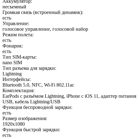
Аккумулятор
:
несъемный
Громкая связь (встроенный динамик)
:
есть
Управление
:
голосовое управление, голосовой набор
Режим полета
:
есть
Фонарик
:
есть
Тип SIM-карты
:
nano SIM
Тип разъема для зарядки
:
Lightning
Интерфейсы
:
Bluetooth 5.0, NFC, Wi-Fi 802.11ac
Комплектация
:
EarPods с разъёмом Lightning, iPhone с iOS 11, адаптер питания
USB, кабель Lightning/USB
Функция беспроводной зарядки
:
есть
Размер изображения
:
1920x1080
Функция быстрой зарядки
:
есть