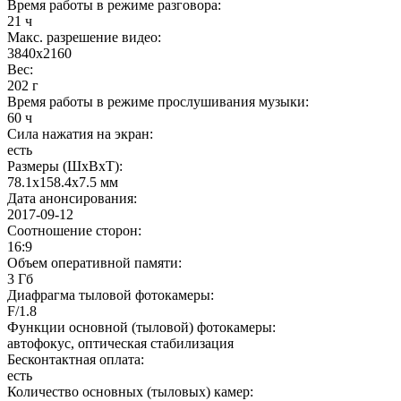
Время работы в режиме разговора
:
21 ч
Макс. разрешение видео
:
3840x2160
Вес
:
202 г
Время работы в режиме прослушивания музыки
:
60 ч
Сила нажатия на экран
:
есть
Размеры (ШxВxТ)
:
78.1x158.4x7.5 мм
Дата анонсирования
:
2017-09-12
Соотношение сторон
:
16:9
Объем оперативной памяти
:
3 Гб
Диафрагма тыловой фотокамеры
:
F/1.8
Функции основной (тыловой) фотокамеры
:
автофокус, оптическая стабилизация
Бесконтактная оплата
:
есть
Количество основных (тыловых) камер
: