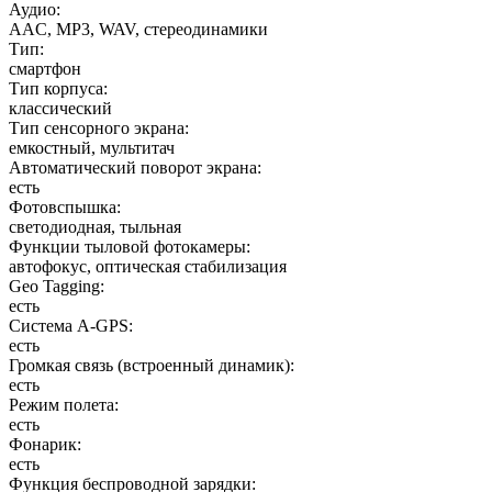
Аудио
:
AAC, MP3, WAV, стереодинамики
Тип
:
смартфон
Тип корпуса
:
классический
Тип сенсорного экрана
:
емкостный, мультитач
Автоматический поворот экрана
:
есть
Фотовспышка
:
светодиодная, тыльная
Функции тыловой фотокамеры
:
автофокус, оптическая стабилизация
Geo Tagging
:
есть
Cистема A-GPS
:
есть
Громкая связь (встроенный динамик)
:
есть
Режим полета
:
есть
Фонарик
:
есть
Функция беспроводной зарядки
: