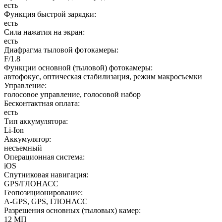
есть
Функция быстрой зарядки
:
есть
Сила нажатия на экран
:
есть
Диафрагма тыловой фотокамеры
:
F/1.8
Функции основной (тыловой) фотокамеры
:
автофокус, оптическая стабилизация, режим макросъемки
Управление
:
голосовое управление, голосовой набор
Бесконтактная оплата
:
есть
Тип аккумулятора
:
Li-Ion
Аккумулятор
:
несъемный
Операционная система
:
iOS
Спутниковая навигация
:
GPS/ГЛОНАСС
Геопозиционирование
:
A-GPS, GPS, ГЛОНАСС
Разрешения основных (тыловых) камер
:
12 МП