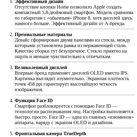
Эффективный дизайн
Отсутствие кнопки Home позволило Apple создать
компактный 5,8-дюймовый смартфон. Модель сравнима
по габаритам с «обычным» iPhone 8, хотя дисплей здесь
намного больше. Эффективный дизайн от А-бренда.
Премиальные материалы
Девайс сформирован двумя панелями из стекла, между
которыми установлена рамка из нержавеющей стали.
Качество сборки тут безупречное. Стекло приятно на
ощупь и меньше чувствительно к отпечаткам.
Великолепный дисплей
Впервые бренд применяет дисплей OLED вместо IPS.
Картинка выглядит изумительно. Экранная плотность
точек 458 ppi гарантирует высочайшую четкость
изображения.
Функция Face ID
Смартфон разблокируется с помощью Face ID —
технологии распознавания лиц. Настройка выполняется
быстро, просто. Face ID — одна из главных «изюминок»
аппарата, наряду с экраном OLED и дизайном.
Фронтальная камера TrueDepth