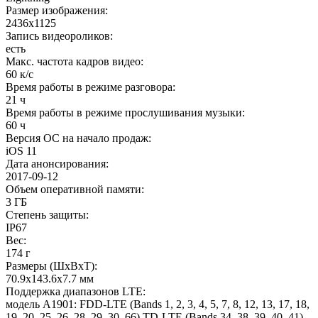
Размер изображения
:
2436x1125
Запись видеороликов
:
есть
Макс. частота кадров видео
:
60 к/с
Время работы в режиме разговора
:
21 ч
Время работы в режиме прослушивания музыки
:
60 ч
Версия ОС на начало продаж
:
iOS 11
Дата анонсирования
:
2017-09-12
Объем оперативной памяти
:
3 ГБ
Степень защиты
:
IP67
Вес
:
174 г
Размеры (ШxВxТ)
:
70.9x143.6x7.7 мм
Поддержка диапазонов LTE
:
модель A1901: FDD-LTE (Bands 1, 2, 3, 4, 5, 7, 8, 12, 13, 17, 18,
19, 20, 25, 26, 28, 29, 30, 66) TD-LTE (Bands 34, 38, 39, 40, 41)