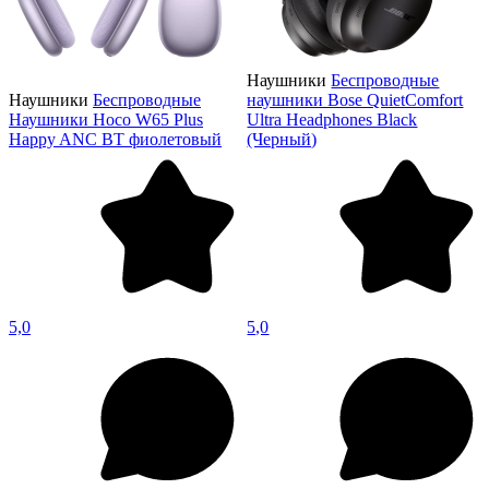
Наушники
Беспроводные
Наушники
Беспроводные
наушники Bose QuietComfort
Наушники Hoco W65 Plus
Ultra Headphones Black
Happy ANC BT фиолетовый
(Черный)
5,0
5,0