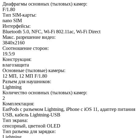
Диафрагмы основных (тыловых) камер
:
F/1.80
Тип SIM-карты
:
nano SIM
Интерфейсы
:
Bluetooth 5.0, NFC, Wi-Fi 802.11ac, Wi-Fi Direct
Макс. разрешение видео
:
3840x2160
Соотношение сторон
:
19.5:9
Конструкция
:
влагозащита
Основные (тыловые) камеры
:
12 МП, 12 МП F/1.80
Разъем для наушников
:
Lightning
Количество основных (тыловых) камер
:
2
Комплектация
:
EarPods с разъемом Lightning, iPhone с iOS 11, адаптер питания
USB, кабель Lightning-USB
Тип экрана
:
сенсорный, цветной OLED
Тип разъема для зарядки
:
Lightning