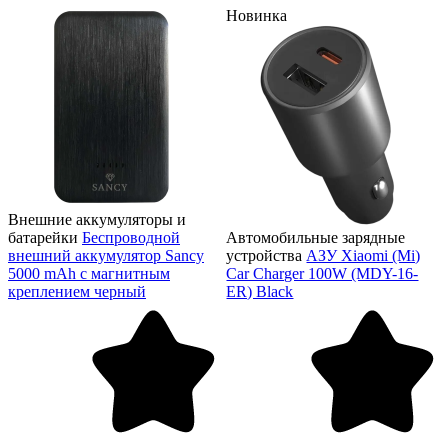
Новинка
Внешние аккумуляторы и
батарейки
Беспроводной
Автомобильные зарядные
внешний аккумулятор Sancy
устройства
АЗУ Xiaomi (Mi)
5000 mAh с магнитным
Car Charger 100W (MDY-16-
креплением черный
ER) Black