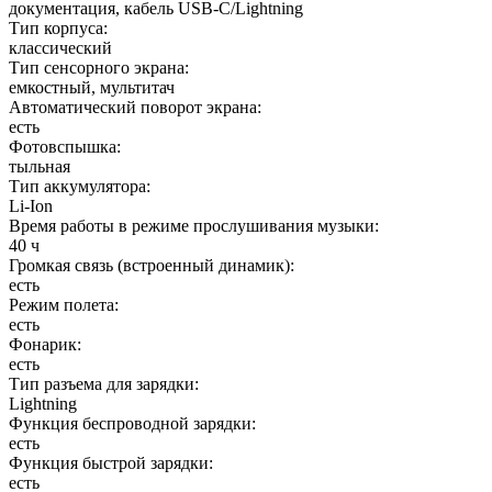
документация, кабель USB‑C/Lightning
Тип корпуса
:
классический
Тип сенсорного экрана
:
емкостный, мультитач
Автоматический поворот экрана
:
есть
Фотовспышка
:
тыльная
Тип аккумулятора
:
Li-Ion
Время работы в режиме прослушивания музыки
:
40 ч
Громкая связь (встроенный динамик)
:
есть
Режим полета
:
есть
Фонарик
:
есть
Тип разъема для зарядки
:
Lightning
Функция беспроводной зарядки
:
есть
Функция быстрой зарядки
:
есть