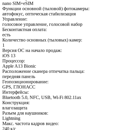
nano SIM+eSIM
Функции основной (тыловой) фотокамеры
:
автофокус, оптическая стабилизация
Управление
:
голосовое управление, голосовой набор
Бесконтактная оплата
:
есть
Количество основных (тыловых) камер
:
1
Версия ОС на начало продаж
:
iOS 13
Процессор
:
Apple A13 Bionic
Расположение сканера отпечатка пальца
:
передняя панель
Геопозиционирование
:
GPS, ГЛОНАСС
Интерфейсы
:
Bluetooth 5.0, NFC, USB, Wi-Fi 802.11ax
Конструкция
:
влагозащита
Разъем для наушников
:
Lightning
Макс. частота кадров видео
:
240 к/с