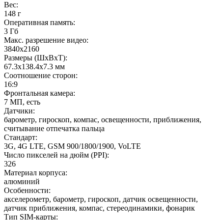
Вес
:
148 г
Оперативная память
:
3 Гб
Макс. разрешение видео
:
3840x2160
Размеры (ШxВxТ)
:
67.3x138.4x7.3 мм
Соотношение сторон
:
16:9
Фронтальная камера
:
7 МП, есть
Датчики
:
барометр, гироскоп, компас, освещенности, приближения,
считывание отпечатка пальца
Стандарт
:
3G, 4G LTE, GSM 900/1800/1900, VoLTE
Число пикселей на дюйм (PPI)
:
326
Материал корпуса
:
алюминий
Особенности
:
акселерометр, барометр, гироскоп, датчик освещенности,
датчик приближения, компас, стереодинамики, фонарик
Тип SIM-карты
: