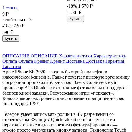
-18%
1 570 ₽
1 отзыв
1 290 ₽
9 ₽
Купить
кешбэк на счёт
-18%
720 ₽
590 ₽
Купить
ОПИСАНИЕ
ОПИСАНИЕ
Характеристики
Характеристики
Оплата
Оплата
Кредит
Кредит
Доставка
Доставка
Гарантия
Гарантия
Apple iPhone SE 2020 — очень быстрый смартфон в
классическом i-дизайне. Гаджет сочетает высокую эргономику
с огромной производительностью. Здесь молниеносный
процессор А13 Bionic, эффективные фотокамеры и поддержка
беспроводной зарядки. Ресурсоемкие игры «порхают».
Колоссальное быстродействие дополняется защищенностью
по стандарту IP67.
Телефон умеет записывать ролики в 4К-разрешении со
стереозвуком. Функция QuickTake обеспечивает легкий
переход к съемке видео из режима фотографирования —
нужно просто удерживать кнопку затвора. Технология Touch