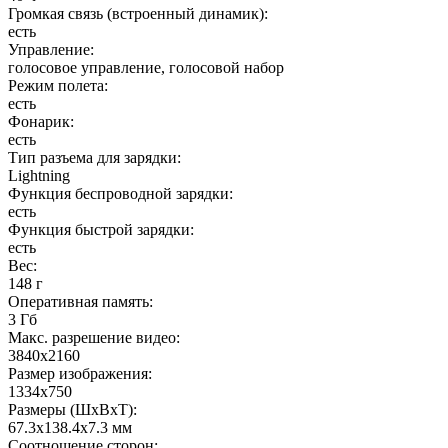
Громкая связь (встроенный динамик)
:
есть
Управление
:
голосовое управление, голосовой набор
Режим полета
:
есть
Фонарик
:
есть
Тип разъема для зарядки
:
Lightning
Функция беспроводной зарядки
:
есть
Функция быстрой зарядки
:
есть
Вес
:
148 г
Оперативная память
:
3 Гб
Макс. разрешение видео
:
3840x2160
Размер изображения
:
1334x750
Размеры (ШxВxТ)
:
67.3x138.4x7.3 мм
Соотношение сторон
: