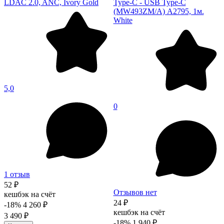
LDAC 2.0, ANC, Ivory Gold
Type-C - USB Type-C
(MW493ZM/A) А2795, 1м.
White
5,0
0
1 отзыв
52 ₽
Отзывов нет
кешбэк на счёт
24 ₽
-18%
4 260 ₽
кешбэк на счёт
3 490 ₽
-18%
1 940 ₽