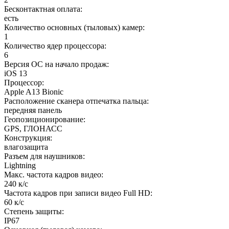
Бесконтактная оплата
:
есть
Количество основных (тыловых) камер
:
1
Количество ядер процессора
:
6
Версия ОС на начало продаж
:
iOS 13
Процессор
:
Apple A13 Bionic
Расположение сканера отпечатка пальца
:
передняя панель
Геопозиционирование
:
GPS, ГЛОНАСС
Конструкция
:
влагозащита
Разъем для наушников
:
Lightning
Макс. частота кадров видео
:
240 к/с
Частота кадров при записи видео Full HD
:
60 к/c
Степень защиты
:
IP67