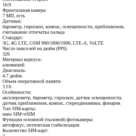
16:9
Фронтальная камера
:
7 МП, есть
Датчики
:
барометр, гироскоп, компас, освещенности, приближения,
считывание отпечатка пальца
Стандарт
:
3G, 4G LTE, GSM 900/1800/1900, LTE-A, VoLTE
Число пикселей на дюйм (PPI)
:
326
Материал корпуса
:
алюминий
Диагональ
:
4.7 дюйм.
Объем оперативной памяти
:
3 Гб
Особенности
:
акселерометр, барометр, гироскоп, датчик освещенности,
датчик приближения, компас, стереодинамики, фонарик
Тип SIM-карты
:
nano SIM+eSIM
Функции основной (тыловой) фотокамеры
:
автофокус, оптическая стабилизация
Количество SIM-карт
:
2