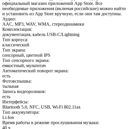
официальный магазин приложений App Store. Все
необходимые приложения (включая российские) можно найти
и установить из App Store вручную, если они там доступны.
Аудио
:
AAC, MP3, WAV, WMA, стереодинамики
Комплектация
:
документация, кабель USB‑C/Lightning
Тип корпуса
:
классический
Тип экрана
:
сенсорный, цветной IPS
Тип сенсорного экрана
:
емкостный, мультитач
Автоматический поворот экрана
:
есть
Фотовспышка
:
тыльная
Запись видеороликов
:
есть
Интерфейсы
:
Bluetooth 5.0, NFC, USB, Wi-Fi 802.11ax
Тип аккумулятора
:
Li-Ion
Время работы в режиме прослушивания музыки
:
40 ч