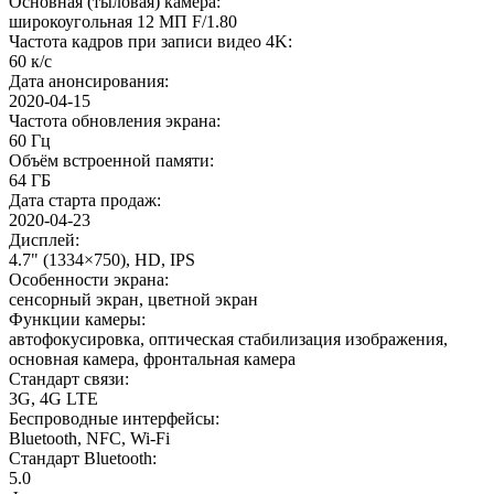
Основная (тыловая) камера
:
широкоугольная 12 МП F/1.80
Частота кадров при записи видео 4K
:
60 к/c
Дата анонсирования
:
2020-04-15
Частота обновления экрана
:
60 Гц
Объём встроенной памяти
:
64 ГБ
Дата старта продаж
:
2020-04-23
Дисплей
:
4.7" (1334×750), HD, IPS
Особенности экрана
:
сенсорный экран, цветной экран
Функции камеры
:
автофокусировка, оптическая стабилизация изображения,
основная камера, фронтальная камера
Стандарт связи
:
3G, 4G LTE
Беспроводные интерфейсы
:
Bluetooth, NFC, Wi-Fi
Стандарт Bluetooth
:
5.0