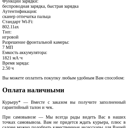
Функции зарядки
:
беспроводная зарядка, быстрая зарядка
Аутентификация
:
сканер отпечатка пальца
Стандарт Wi-Fi
:
802.11ax
Тип
:
игровой
Разрешение фронтальной камеры
:
7 МП
Емкость аккумулятора
:
1821 мА⋅ч
Время заряда
:
2.50 ч
Вы можете оплатить покупку любым удобным Вам способом:
Оплата наличными
Курьеру* — Вместе с заказом вы получите заполненный
гарантийный талон и чек.
При самовывозе — Мы всегда рады видеть Вас в наших
точках самовывоза. Вам не придется ждать курьера, плюс в
салоне можно подобрать качественные аксессуары для Вашей