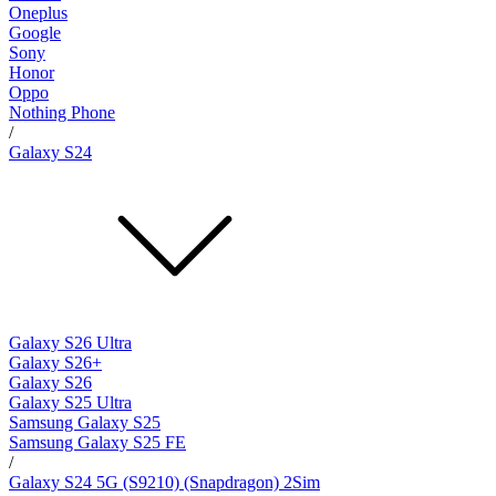
Oneplus
Google
Sony
Honor
Oppo
Nothing Phone
/
Galaxy S24
Galaxy S26 Ultra
Galaxy S26+
Galaxy S26
Galaxy S25 Ultra
Samsung Galaxy S25
Samsung Galaxy S25 FE
/
Galaxy S24 5G (S9210) (Snapdragon) 2Sim