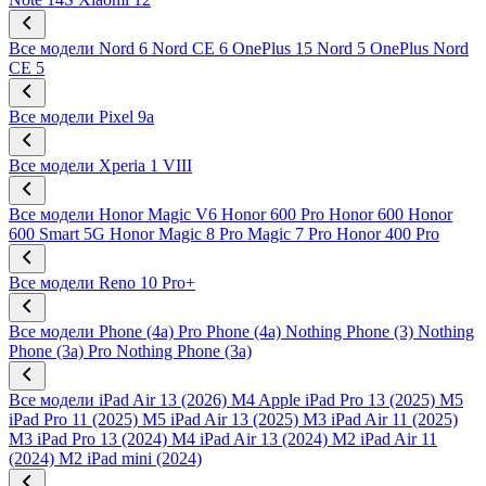
Все модели
Nord 6
Nord CE 6
OnePlus 15
Nord 5
OnePlus Nord
CE 5
Все модели
Pixel 9a
Все модели
Xperia 1 VIII
Все модели
Honor Magic V6
Honor 600 Pro
Honor 600
Honor
600 Smart 5G
Honor Magic 8 Pro
Magic 7 Pro
Honor 400 Pro
Все модели
Reno 10 Pro+
Все модели
Phone (4a) Pro
Phone (4a)
Nothing Phone (3)
Nothing
Phone (3a) Pro
Nothing Phone (3a)
Все модели
iPad Air 13 (2026) M4
Apple iPad Pro 13 (2025) M5
iPad Pro 11 (2025) M5
iPad Air 13 (2025) M3
iPad Air 11 (2025)
M3
iPad Pro 13 (2024) M4
iPad Air 13 (2024) M2
iPad Air 11
(2024) M2
iPad mini (2024)