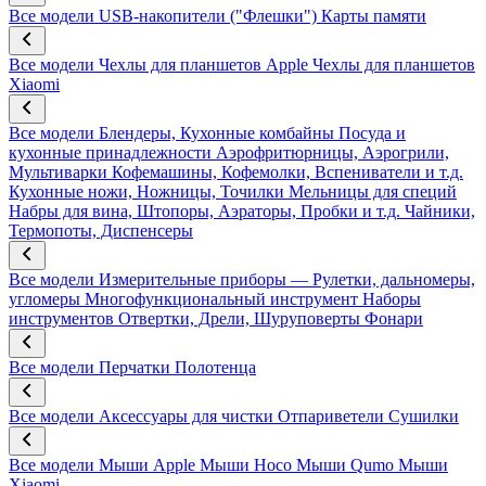
Все модели
USB-накопители ("Флешки")
Карты памяти
Все модели
Чехлы для планшетов Apple
Чехлы для планшетов
Xiaomi
Все модели
Блендеры, Кухонные комбайны
Посуда и
кухонные принадлежности
Аэрофритюрницы, Аэрогрили,
Мультиварки
Кофемашины, Кофемолки, Вспениватели и т.д.
Кухонные ножи, Ножницы, Точилки
Мельницы для специй
Набры для вина, Штопоры, Аэраторы, Пробки и т.д.
Чайники,
Термопоты, Диспенсеры
Все модели
Измерительные приборы — Рулетки, дальномеры,
угломеры
Многофункциональный инструмент
Наборы
инструментов
Отвертки, Дрели, Шуруповерты
Фонари
Все модели
Перчатки
Полотенца
Все модели
Аксессуары для чистки
Отпариветели
Сушилки
Все модели
Мыши Apple
Мыши Hoco
Мыши Qumo
Мыши
Xiaomi