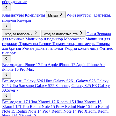
оборудование
Клавиатуры
Комплекты
Wi-Fi роутеры, адаптеры,
Мыши
модемы
Камеры
Очки
Зеркала
Уход за волосами
Уход за полостью рта
для макияжа
Маникюр и педикюр
Массажеры
Машинки для
стрижки, Триммеры
Разное
Термометры, тонометры
Товары
для бритья
Умные ушные палочки
Уход за кожей лица
Фитнес
и спорт
Все модели
iPhone 17 Pro
Apple iPhone 17
Apple iPhone Air
iPhone 15 Pro Max
Все модели
Galaxy S26 Ultra
Galaxy S26+
Galaxy S26
Galaxy
S25 Ultra
Samsung Galaxy S25
Samsung Galaxy S25 FE
Galaxy
XCover 7
Все модели
17 Ultra
Xiaomi 17
Xiaomi 15 Ultra
Xiaomi 15
Xiaomi 15T Pro
Redmi Note 15 Pro+
Redmi Note 15 Pro
Redmi
Note 15
Redmi Note 14 Pro+
Redmi Note 14 Pro
Xiaomi Redmi
Note 14S
Xiaomi 12