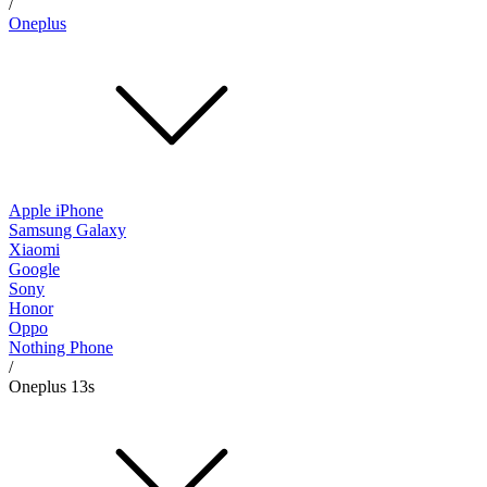
/
Oneplus
Apple iPhone
Samsung Galaxy
Xiaomi
Google
Sony
Honor
Oppo
Nothing Phone
/
Oneplus 13s