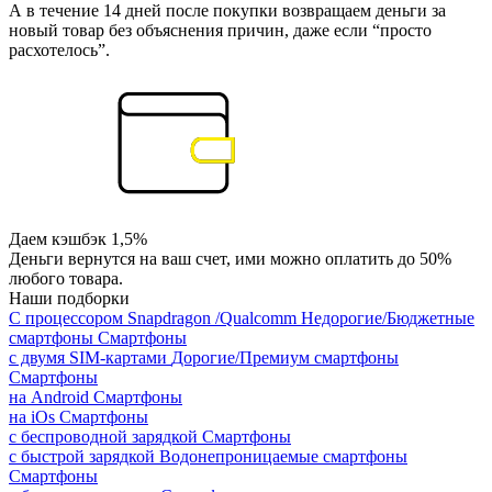
А в течение 14 дней после покупки возвращаем деньги за
новый товар без объяснения причин, даже если “просто
расхотелось”.
Даем кэшбэк 1,5%
Деньги вернутся на ваш счет, ими можно оплатить до 50%
любого товара.
Наши подборки
С процессором Snapdragon /Qualcomm
Недорогие/Бюджетные
смартфоны
Смартфоны
с двумя SIM-картами
Дорогие/Премиум смартфоны
Смартфоны
на Android
Смартфоны
на iOs
Смартфоны
с беспроводной зарядкой
Смартфоны
с быстрой зарядкой
Водонепроницаемые смартфоны
Смартфоны