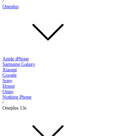
/
Oneplus
Apple iPhone
Samsung Galaxy
Xiaomi
Google
Sony
Honor
Oppo
Nothing Phone
/
Oneplus 13s