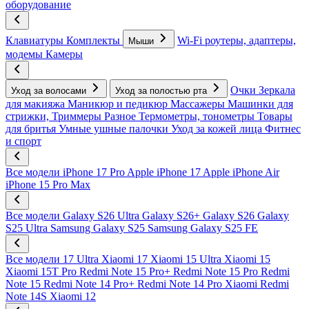
оборудование
Клавиатуры
Комплекты
Wi-Fi роутеры, адаптеры,
Мыши
модемы
Камеры
Очки
Зеркала
Уход за волосами
Уход за полостью рта
для макияжа
Маникюр и педикюр
Массажеры
Машинки для
стрижки, Триммеры
Разное
Термометры, тонометры
Товары
для бритья
Умные ушные палочки
Уход за кожей лица
Фитнес
и спорт
Все модели
iPhone 17 Pro
Apple iPhone 17
Apple iPhone Air
iPhone 15 Pro Max
Все модели
Galaxy S26 Ultra
Galaxy S26+
Galaxy S26
Galaxy
S25 Ultra
Samsung Galaxy S25
Samsung Galaxy S25 FE
Все модели
17 Ultra
Xiaomi 17
Xiaomi 15 Ultra
Xiaomi 15
Xiaomi 15T Pro
Redmi Note 15 Pro+
Redmi Note 15 Pro
Redmi
Note 15
Redmi Note 14 Pro+
Redmi Note 14 Pro
Xiaomi Redmi
Note 14S
Xiaomi 12