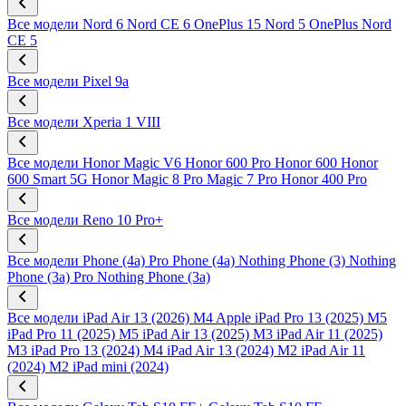
Все модели
Nord 6
Nord CE 6
OnePlus 15
Nord 5
OnePlus Nord
CE 5
Все модели
Pixel 9a
Все модели
Xperia 1 VIII
Все модели
Honor Magic V6
Honor 600 Pro
Honor 600
Honor
600 Smart 5G
Honor Magic 8 Pro
Magic 7 Pro
Honor 400 Pro
Все модели
Reno 10 Pro+
Все модели
Phone (4a) Pro
Phone (4a)
Nothing Phone (3)
Nothing
Phone (3a) Pro
Nothing Phone (3a)
Все модели
iPad Air 13 (2026) M4
Apple iPad Pro 13 (2025) M5
iPad Pro 11 (2025) M5
iPad Air 13 (2025) M3
iPad Air 11 (2025)
M3
iPad Pro 13 (2024) M4
iPad Air 13 (2024) M2
iPad Air 11
(2024) M2
iPad mini (2024)