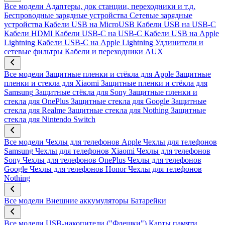
Все модели
Адаптеры, док станции, переходники и т.д.
Беспроводные зарядные устройства
Сетевые зарядные
устройства
Кабели USB на MicroUSB
Кабели USB на USB-C
Кабели HDMI
Кабели USB-C на USB-C
Кабели USB на Apple
Lightning
Кабели USB-C на Apple Lightning
Удлинители и
сетевые фильтры
Кабели и переходники AUX
Все модели
Защитные пленки и стёкла для Apple
Защитные
пленки и стекла для Xiaomi
Защитные пленки и стёкла для
Samsung
Защитные стёкла для Sony
Защитные пленки и
стекла для OnePlus
Защитные стекла для Google
Защитные
стекла для Realme
Защитные стекла для Nothing
Защитные
стекла для Nintendo Switch
Все модели
Чехлы для телефонов Apple
Чехлы для телефонов
Samsung
Чехлы для телефонов Xiaomi
Чехлы для телефонов
Sony
Чехлы для телефонов OnePlus
Чехлы для телефонов
Google
Чехлы для телефонов Honor
Чехлы для телефонов
Nothing
Все модели
Внешние аккумуляторы
Батарейки
Все модели
USB-накопители ("Флешки")
Карты памяти