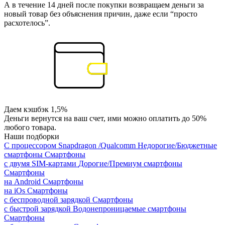
А в течение 14 дней после покупки возвращаем деньги за
новый товар без объяснения причин, даже если “просто
расхотелось”.
Даем кэшбэк 1,5%
Деньги вернутся на ваш счет, ими можно оплатить до 50%
любого товара.
Наши подборки
С процессором Snapdragon /Qualcomm
Недорогие/Бюджетные
смартфоны
Смартфоны
с двумя SIM-картами
Дорогие/Премиум смартфоны
Смартфоны
на Android
Смартфоны
на iOs
Смартфоны
с беспроводной зарядкой
Смартфоны
с быстрой зарядкой
Водонепроницаемые смартфоны
Смартфоны