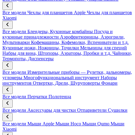
Все модели
Чехлы для планшетов Apple
Чехлы для планшетов
Xiaomi
Все модели
Блендеры, Кухонные комбайны
Посуда и
кухонные принадлежности
Аэрофритюрницы, Аэрогрили,
Мультиварки
Кофемашины, Кофемолки, Вспениватели и т.д.
Кухонные ножи, Ножницы, Точилки
Мельницы для специй
Набры для вина, Штопоры, Аэраторы, Пробки и т.д.
Чайники,
Термопоты, Диспенсеры
Все модели
Измерительные приборы — Рулетки, дальномеры,
угломеры
Многофункциональный инструмент
Наборы
инструментов
Отвертки, Дрели, Шуруповерты
Фонари
Все модели
Перчатки
Полотенца
Все модели
Аксессуары для чистки
Отпариветели
Сушилки
Все модели
Мыши Apple
Мыши Hoco
Мыши Qumo
Мыши
Xiaomi