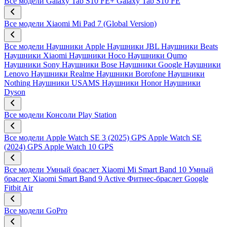
Все модели
Galaxy Tab S10 FE+
Galaxy Tab S10 FE
Все модели
Xiaomi Mi Pad 7 (Global Version)
Все модели
Наушники Apple
Наушники JBL
Наушники Beats
Наушники Xiaomi
Наушники Hoco
Наушники Qumo
Наушники Sony
Наушники Bose
Наушники Google
Наушники
Lenovo
Наушники Realme
Наушники Borofone
Наушники
Nothing
Наушники USAMS
Наушники Honor
Наушники
Dyson
Все модели
Консоли Play Station
Все модели
Apple Watch SE 3 (2025) GPS
Apple Watch SE
(2024) GPS
Apple Watch 10 GPS
Все модели
Умный браслет Xiaomi Mi Smart Band 10
Умный
браслет Xiaomi Smart Band 9 Active
Фитнес-браслет Google
Fitbit Air
Все модели
GoPro