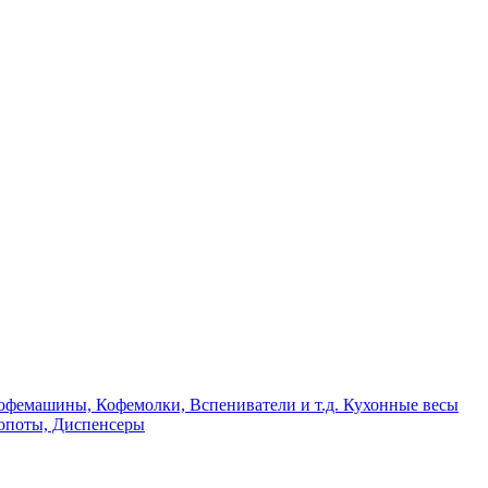
офемашины, Кофемолки, Вспениватели и т.д.
Кухонные весы
опоты, Диспенсеры