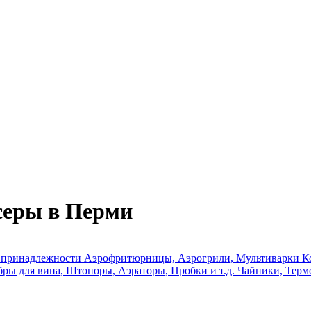
серы в Перми
е принадлежности
Аэрофритюрницы, Аэрогрили, Мультиварки
К
ры для вина, Штопоры, Аэраторы, Пробки и т.д.
Чайники, Терм