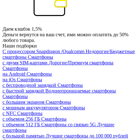
Даем кэшбэк 1,5%
Деньги вернутся на ваш счет, ими можно оплатить до 50%
любого товара.
Наши подборки
С процессором Snapdragon /Qualcomm
Недорогие/Бюджетные
смартфоны
Смартфоны
с двумя SIM-картами
Дорогие/Премиум смартфоны
Смартфоны
на Android
Смартфоны
на iOs
Смартфоны
с беспроводной зарядкой
Смартфоны
с быстрой зарядкой
Водонепроницаемые смартфоны
Смартфоны
с большим экраном
Смартфоны
с мощным аккумулятором
Смартфоны
с NFC
Смартфоны
с объемом 256 ГБ
Смартфоны
с объемом 512 ГБ
Смартфоны со связью 5G
Лучшие
смартфоны
с большой памятью
Лучшие смартфоны до 100 000 рублей