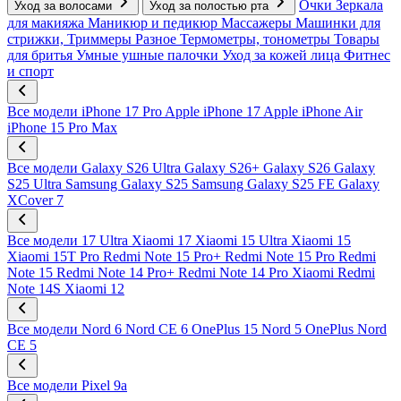
Очки
Зеркала
Уход за волосами
Уход за полостью рта
для макияжа
Маникюр и педикюр
Массажеры
Машинки для
стрижки, Триммеры
Разное
Термометры, тонометры
Товары
для бритья
Умные ушные палочки
Уход за кожей лица
Фитнес
и спорт
Все модели
iPhone 17 Pro
Apple iPhone 17
Apple iPhone Air
iPhone 15 Pro Max
Все модели
Galaxy S26 Ultra
Galaxy S26+
Galaxy S26
Galaxy
S25 Ultra
Samsung Galaxy S25
Samsung Galaxy S25 FE
Galaxy
XCover 7
Все модели
17 Ultra
Xiaomi 17
Xiaomi 15 Ultra
Xiaomi 15
Xiaomi 15T Pro
Redmi Note 15 Pro+
Redmi Note 15 Pro
Redmi
Note 15
Redmi Note 14 Pro+
Redmi Note 14 Pro
Xiaomi Redmi
Note 14S
Xiaomi 12
Все модели
Nord 6
Nord CE 6
OnePlus 15
Nord 5
OnePlus Nord
CE 5
Все модели
Pixel 9a