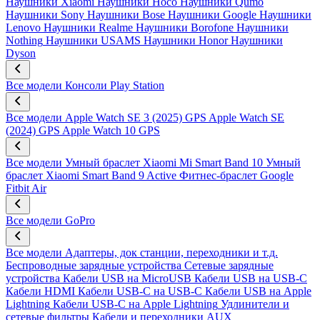
Наушники Xiaomi
Наушники Hoco
Наушники Qumo
Наушники Sony
Наушники Bose
Наушники Google
Наушники
Lenovo
Наушники Realme
Наушники Borofone
Наушники
Nothing
Наушники USAMS
Наушники Honor
Наушники
Dyson
Все модели
Консоли Play Station
Все модели
Apple Watch SE 3 (2025) GPS
Apple Watch SE
(2024) GPS
Apple Watch 10 GPS
Все модели
Умный браслет Xiaomi Mi Smart Band 10
Умный
браслет Xiaomi Smart Band 9 Active
Фитнес-браслет Google
Fitbit Air
Все модели
GoPro
Все модели
Адаптеры, док станции, переходники и т.д.
Беспроводные зарядные устройства
Сетевые зарядные
устройства
Кабели USB на MicroUSB
Кабели USB на USB-C
Кабели HDMI
Кабели USB-C на USB-C
Кабели USB на Apple
Lightning
Кабели USB-C на Apple Lightning
Удлинители и
сетевые фильтры
Кабели и переходники AUX