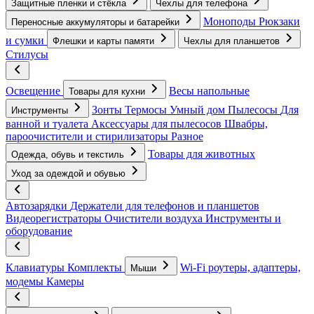
Защитные пленки и стёкла
Чехлы для телефона
Моноподы
Рюкзаки
Переносные аккумуляторы и батарейки
и сумки
Флешки и карты памяти
Чехлы для планшетов
Стилусы
Освещение
Весы напольные
Товары для кухни
Зонты
Термосы
Умный дом
Пылесосы
Для
Инструменты
ванной и туалета
Аксессуары для пылесосов
Швабры,
пароочистители и стирилизаторы
Разное
Товары для животных
Одежда, обувь и текстиль
Уход за одеждой и обувью
Автозарядки
Держатели для телефонов и планшетов
Видеорегистраторы
Очистители воздуха
Инструменты и
оборудование
Клавиатуры
Комплекты
Wi-Fi роутеры, адаптеры,
Мыши
модемы
Камеры