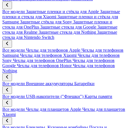
Все модели
Защитные пленки и стёкла для Apple
Защитные
пленки и стекла для Xiaomi
Защитные пленки и стёкла для
Samsung
Защитные стёкла для Sony
Защитные пленки и
стекла для OnePlus
Защитные стекла для Google
Защитные
стекла для Realme
Защитные стекла для Nothing
Защитные
стекла для Nintendo Switch
Все модели
Чехлы для телефонов Apple
Чехлы для телефонов
Samsung
Чехлы для телефонов Xiaomi
Чехлы для телефонов
Sony
Чехлы для телефонов OnePlus
Чехлы для телефонов
Google
Чехлы для телефонов Honor
Чехлы для телефонов
Nothing
Все модели
Внешние аккумуляторы
Батарейки
Все модели
USB-накопители ("Флешки")
Карты памяти
Все модели
Чехлы для планшетов Apple
Чехлы для планшетов
Xiaomi
Все модели
Блендеры, Кухонные комбайны
Посуда и