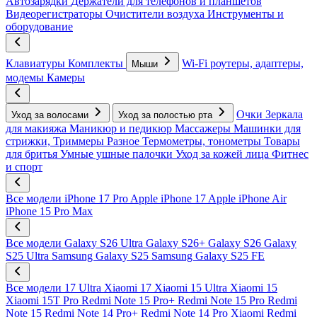
Автозарядки
Держатели для телефонов и планшетов
Видеорегистраторы
Очистители воздуха
Инструменты и
оборудование
Клавиатуры
Комплекты
Wi-Fi роутеры, адаптеры,
Мыши
модемы
Камеры
Очки
Зеркала
Уход за волосами
Уход за полостью рта
для макияжа
Маникюр и педикюр
Массажеры
Машинки для
стрижки, Триммеры
Разное
Термометры, тонометры
Товары
для бритья
Умные ушные палочки
Уход за кожей лица
Фитнес
и спорт
Все модели
iPhone 17 Pro
Apple iPhone 17
Apple iPhone Air
iPhone 15 Pro Max
Все модели
Galaxy S26 Ultra
Galaxy S26+
Galaxy S26
Galaxy
S25 Ultra
Samsung Galaxy S25
Samsung Galaxy S25 FE
Все модели
17 Ultra
Xiaomi 17
Xiaomi 15 Ultra
Xiaomi 15
Xiaomi 15T Pro
Redmi Note 15 Pro+
Redmi Note 15 Pro
Redmi
Note 15
Redmi Note 14 Pro+
Redmi Note 14 Pro
Xiaomi Redmi