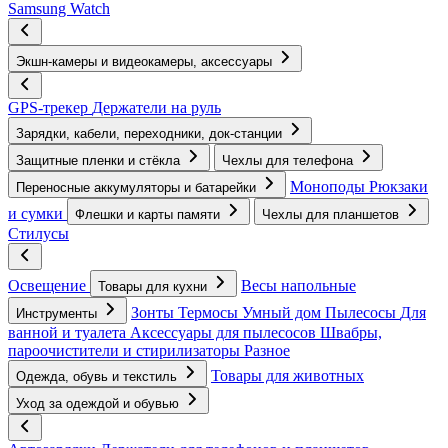
Samsung Watch
Экшн-камеры и видеокамеры, аксессуары
GPS-трекер
Держатели на руль
Зарядки, кабели, переходники, док-станции
Защитные пленки и стёкла
Чехлы для телефона
Моноподы
Рюкзаки
Переносные аккумуляторы и батарейки
и сумки
Флешки и карты памяти
Чехлы для планшетов
Стилусы
Освещение
Весы напольные
Товары для кухни
Зонты
Термосы
Умный дом
Пылесосы
Для
Инструменты
ванной и туалета
Аксессуары для пылесосов
Швабры,
пароочистители и стирилизаторы
Разное
Товары для животных
Одежда, обувь и текстиль
Уход за одеждой и обувью