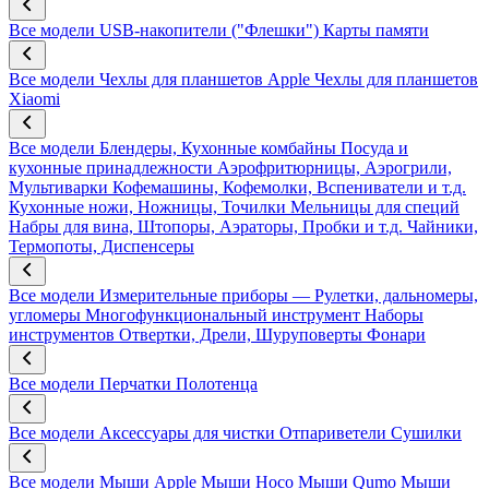
Все модели
USB-накопители ("Флешки")
Карты памяти
Все модели
Чехлы для планшетов Apple
Чехлы для планшетов
Xiaomi
Все модели
Блендеры, Кухонные комбайны
Посуда и
кухонные принадлежности
Аэрофритюрницы, Аэрогрили,
Мультиварки
Кофемашины, Кофемолки, Вспениватели и т.д.
Кухонные ножи, Ножницы, Точилки
Мельницы для специй
Набры для вина, Штопоры, Аэраторы, Пробки и т.д.
Чайники,
Термопоты, Диспенсеры
Все модели
Измерительные приборы — Рулетки, дальномеры,
угломеры
Многофункциональный инструмент
Наборы
инструментов
Отвертки, Дрели, Шуруповерты
Фонари
Все модели
Перчатки
Полотенца
Все модели
Аксессуары для чистки
Отпариветели
Сушилки
Все модели
Мыши Apple
Мыши Hoco
Мыши Qumo
Мыши