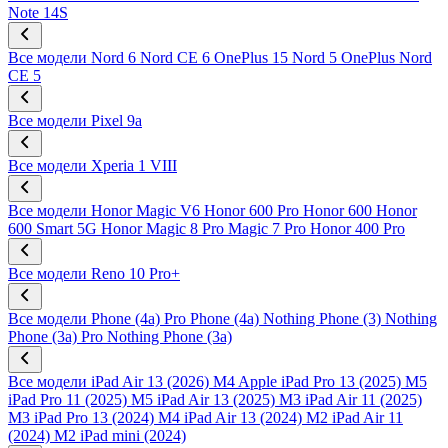
Note 14S
Все модели
Nord 6
Nord CE 6
OnePlus 15
Nord 5
OnePlus Nord
CE 5
Все модели
Pixel 9a
Все модели
Xperia 1 VIII
Все модели
Honor Magic V6
Honor 600 Pro
Honor 600
Honor
600 Smart 5G
Honor Magic 8 Pro
Magic 7 Pro
Honor 400 Pro
Все модели
Reno 10 Pro+
Все модели
Phone (4a) Pro
Phone (4a)
Nothing Phone (3)
Nothing
Phone (3a) Pro
Nothing Phone (3a)
Все модели
iPad Air 13 (2026) M4
Apple iPad Pro 13 (2025) M5
iPad Pro 11 (2025) M5
iPad Air 13 (2025) M3
iPad Air 11 (2025)
M3
iPad Pro 13 (2024) M4
iPad Air 13 (2024) M2
iPad Air 11
(2024) M2
iPad mini (2024)