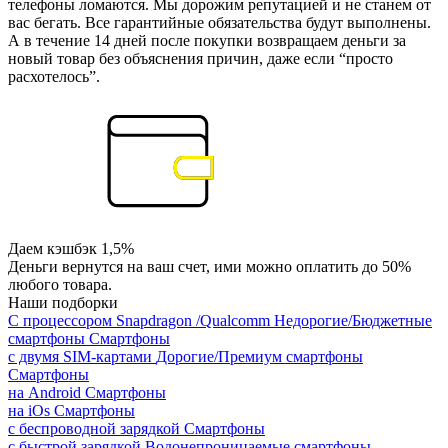
телефоны ломаются. Мы дорожим репутацией и не станем от
вас бегать. Все гарантийные обязательства будут выполнены.
А в течение 14 дней после покупки возвращаем деньги за
новый товар без объяснения причин, даже если “просто
расхотелось”.
Даем кэшбэк 1,5%
Деньги вернутся на ваш счет, ими можно оплатить до 50%
любого товара.
Наши подборки
С процессором Snapdragon /Qualcomm
Недорогие/Бюджетные
смартфоны
Смартфоны
с двумя SIM-картами
Дорогие/Премиум смартфоны
Смартфоны
на Android
Смартфоны
на iOs
Смартфоны
с беспроводной зарядкой
Смартфоны
с быстрой зарядкой
Водонепроницаемые смартфоны