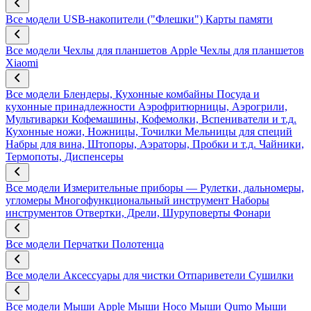
Все модели
USB-накопители ("Флешки")
Карты памяти
Все модели
Чехлы для планшетов Apple
Чехлы для планшетов
Xiaomi
Все модели
Блендеры, Кухонные комбайны
Посуда и
кухонные принадлежности
Аэрофритюрницы, Аэрогрили,
Мультиварки
Кофемашины, Кофемолки, Вспениватели и т.д.
Кухонные ножи, Ножницы, Точилки
Мельницы для специй
Набры для вина, Штопоры, Аэраторы, Пробки и т.д.
Чайники,
Термопоты, Диспенсеры
Все модели
Измерительные приборы — Рулетки, дальномеры,
угломеры
Многофункциональный инструмент
Наборы
инструментов
Отвертки, Дрели, Шуруповерты
Фонари
Все модели
Перчатки
Полотенца
Все модели
Аксессуары для чистки
Отпариветели
Сушилки
Все модели
Мыши Apple
Мыши Hoco
Мыши Qumo
Мыши