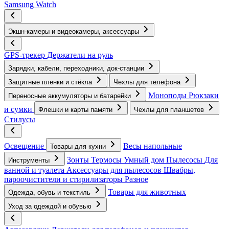
Samsung Watch
Экшн-камеры и видеокамеры, аксессуары
GPS-трекер
Держатели на руль
Зарядки, кабели, переходники, док-станции
Защитные пленки и стёкла
Чехлы для телефона
Моноподы
Рюкзаки
Переносные аккумуляторы и батарейки
и сумки
Флешки и карты памяти
Чехлы для планшетов
Стилусы
Освещение
Весы напольные
Товары для кухни
Зонты
Термосы
Умный дом
Пылесосы
Для
Инструменты
ванной и туалета
Аксессуары для пылесосов
Швабры,
пароочистители и стирилизаторы
Разное
Товары для животных
Одежда, обувь и текстиль
Уход за одеждой и обувью