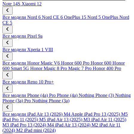
Note 14S
Xiaomi 12
Все модели
Nord 6
Nord CE 6
OnePlus 15
Nord 5
OnePlus Nord
CE 5
Все модели
Pixel 9a
Все модели
Xperia 1 VIII
Все модели
Honor Magic V6
Honor 600 Pro
Honor 600
Honor
600 Smart 5G
Honor Magic 8 Pro
Magic 7 Pro
Honor 400 Pro
Все модели
Reno 10 Pro+
Все модели
Phone (4a) Pro
Phone (4a)
Nothing Phone (3)
Nothing
Phone (3a) Pro
Nothing Phone (3a)
Все модели
iPad Air 13 (2026) M4
Apple iPad Pro 13 (2025) M5
iPad Pro 11 (2025) M5
iPad Air 13 (2025) M3
iPad Air 11 (2025)
M3
iPad Pro 13 (2024) M4
iPad Air 13 (2024) M2
iPad Air 11
(2024) M2
iPad mini (2024)