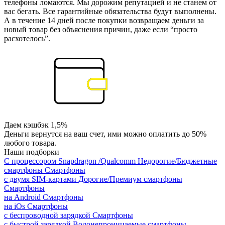
телефоны ломаются. Мы дорожим репутацией и не станем от
вас бегать. Все гарантийные обязательства будут выполнены.
А в течение 14 дней после покупки возвращаем деньги за
новый товар без объяснения причин, даже если “просто
расхотелось”.
Даем кэшбэк 1,5%
Деньги вернутся на ваш счет, ими можно оплатить до 50%
любого товара.
Наши подборки
С процессором Snapdragon /Qualcomm
Недорогие/Бюджетные
смартфоны
Смартфоны
с двумя SIM-картами
Дорогие/Премиум смартфоны
Смартфоны
на Android
Смартфоны
на iOs
Смартфоны
с беспроводной зарядкой
Смартфоны
с быстрой зарядкой
Водонепроницаемые смартфоны