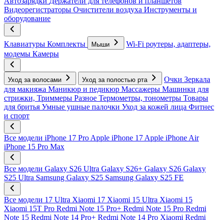
Автозарядки
Держатели для телефонов и планшетов
Видеорегистраторы
Очистители воздуха
Инструменты и
оборудование
Клавиатуры
Комплекты
Wi-Fi роутеры, адаптеры,
Мыши
модемы
Камеры
Очки
Зеркала
Уход за волосами
Уход за полостью рта
для макияжа
Маникюр и педикюр
Массажеры
Машинки для
стрижки, Триммеры
Разное
Термометры, тонометры
Товары
для бритья
Умные ушные палочки
Уход за кожей лица
Фитнес
и спорт
Все модели
iPhone 17 Pro
Apple iPhone 17
Apple iPhone Air
iPhone 15 Pro Max
Все модели
Galaxy S26 Ultra
Galaxy S26+
Galaxy S26
Galaxy
S25 Ultra
Samsung Galaxy S25
Samsung Galaxy S25 FE
Все модели
17 Ultra
Xiaomi 17
Xiaomi 15 Ultra
Xiaomi 15
Xiaomi 15T Pro
Redmi Note 15 Pro+
Redmi Note 15 Pro
Redmi
Note 15
Redmi Note 14 Pro+
Redmi Note 14 Pro
Xiaomi Redmi