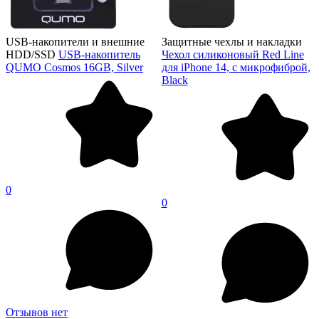
USB-накопители и внешние
Защитные чехлы и накладки
HDD/SSD
USB-накопитель
Чехол силиконовый Red Line
QUMO Cosmos 16GB, Silver
для iPhone 14, с микрофиброй,
Black
0
0
Отзывов нет