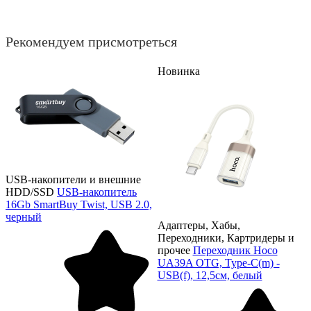
Рекомендуем присмотреться
Новинка
USB-накопители и внешние
HDD/SSD
USB-накопитель
16Gb SmartBuy Twist, USB 2.0,
черный
Адаптеры, Хабы,
Переходники, Картридеры и
прочее
Переходник Hoco
UA39A OTG, Type-C(m) -
USB(f), 12,5см, белый