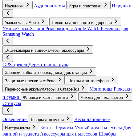
Аудиосистемы
Игрушки
Наушники
Игры и приставки
Умные часы Apple
Гаджеты для спорта и здоровья
Умные часы Xiaomi
Ремешки для Apple Watch
Ремешки для
Samsung Watch
Экшн-камеры и видеокамеры, аксессуары
GPS-трекер
Держатели на руль
Зарядки, кабели, переходники, док-станции
Защитные пленки и стёкла
Чехлы для телефона
Моноподы
Рюкзаки
Переносные аккумуляторы и батарейки
и сумки
Флешки и карты памяти
Чехлы для планшетов
Стилусы
Освещение
Весы напольные
Товары для кухни
Зонты
Термосы
Умный дом
Пылесосы
Для
Инструменты
ванной и туалета
Аксессуары для пылесосов
Швабры,