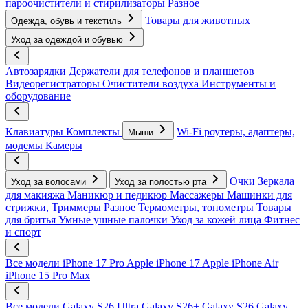
пароочистители и стирилизаторы
Разное
Товары для животных
Одежда, обувь и текстиль
Уход за одеждой и обувью
Автозарядки
Держатели для телефонов и планшетов
Видеорегистраторы
Очистители воздуха
Инструменты и
оборудование
Клавиатуры
Комплекты
Wi-Fi роутеры, адаптеры,
Мыши
модемы
Камеры
Очки
Зеркала
Уход за волосами
Уход за полостью рта
для макияжа
Маникюр и педикюр
Массажеры
Машинки для
стрижки, Триммеры
Разное
Термометры, тонометры
Товары
для бритья
Умные ушные палочки
Уход за кожей лица
Фитнес
и спорт
Все модели
iPhone 17 Pro
Apple iPhone 17
Apple iPhone Air
iPhone 15 Pro Max
Все модели
Galaxy S26 Ultra
Galaxy S26+
Galaxy S26
Galaxy