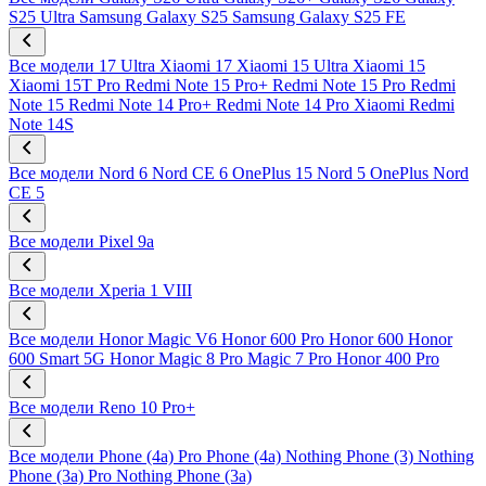
S25 Ultra
Samsung Galaxy S25
Samsung Galaxy S25 FE
Все модели
17 Ultra
Xiaomi 17
Xiaomi 15 Ultra
Xiaomi 15
Xiaomi 15T Pro
Redmi Note 15 Pro+
Redmi Note 15 Pro
Redmi
Note 15
Redmi Note 14 Pro+
Redmi Note 14 Pro
Xiaomi Redmi
Note 14S
Все модели
Nord 6
Nord CE 6
OnePlus 15
Nord 5
OnePlus Nord
CE 5
Все модели
Pixel 9a
Все модели
Xperia 1 VIII
Все модели
Honor Magic V6
Honor 600 Pro
Honor 600
Honor
600 Smart 5G
Honor Magic 8 Pro
Magic 7 Pro
Honor 400 Pro
Все модели
Reno 10 Pro+
Все модели
Phone (4a) Pro
Phone (4a)
Nothing Phone (3)
Nothing
Phone (3a) Pro
Nothing Phone (3a)