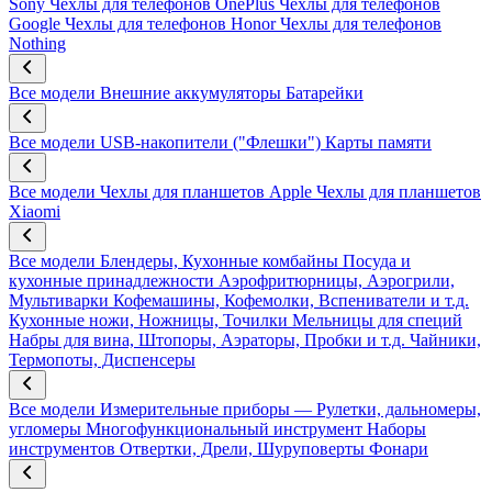
Sony
Чехлы для телефонов OnePlus
Чехлы для телефонов
Google
Чехлы для телефонов Honor
Чехлы для телефонов
Nothing
Все модели
Внешние аккумуляторы
Батарейки
Все модели
USB-накопители ("Флешки")
Карты памяти
Все модели
Чехлы для планшетов Apple
Чехлы для планшетов
Xiaomi
Все модели
Блендеры, Кухонные комбайны
Посуда и
кухонные принадлежности
Аэрофритюрницы, Аэрогрили,
Мультиварки
Кофемашины, Кофемолки, Вспениватели и т.д.
Кухонные ножи, Ножницы, Точилки
Мельницы для специй
Набры для вина, Штопоры, Аэраторы, Пробки и т.д.
Чайники,
Термопоты, Диспенсеры
Все модели
Измерительные приборы — Рулетки, дальномеры,
угломеры
Многофункциональный инструмент
Наборы
инструментов
Отвертки, Дрели, Шуруповерты
Фонари