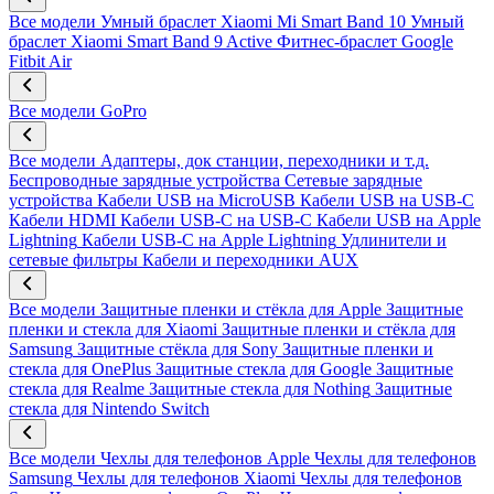
Все модели
Умный браслет Xiaomi Mi Smart Band 10
Умный
браслет Xiaomi Smart Band 9 Active
Фитнес-браслет Google
Fitbit Air
Все модели
GoPro
Все модели
Адаптеры, док станции, переходники и т.д.
Беспроводные зарядные устройства
Сетевые зарядные
устройства
Кабели USB на MicroUSB
Кабели USB на USB-C
Кабели HDMI
Кабели USB-C на USB-C
Кабели USB на Apple
Lightning
Кабели USB-C на Apple Lightning
Удлинители и
сетевые фильтры
Кабели и переходники AUX
Все модели
Защитные пленки и стёкла для Apple
Защитные
пленки и стекла для Xiaomi
Защитные пленки и стёкла для
Samsung
Защитные стёкла для Sony
Защитные пленки и
стекла для OnePlus
Защитные стекла для Google
Защитные
стекла для Realme
Защитные стекла для Nothing
Защитные
стекла для Nintendo Switch
Все модели
Чехлы для телефонов Apple
Чехлы для телефонов
Samsung
Чехлы для телефонов Xiaomi
Чехлы для телефонов