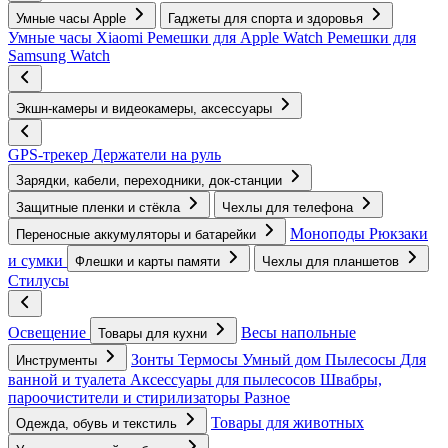
Умные часы Apple
Гаджеты для спорта и здоровья
Умные часы Xiaomi
Ремешки для Apple Watch
Ремешки для
Samsung Watch
Экшн-камеры и видеокамеры, аксессуары
GPS-трекер
Держатели на руль
Зарядки, кабели, переходники, док-станции
Защитные пленки и стёкла
Чехлы для телефона
Моноподы
Рюкзаки
Переносные аккумуляторы и батарейки
и сумки
Флешки и карты памяти
Чехлы для планшетов
Стилусы
Освещение
Весы напольные
Товары для кухни
Зонты
Термосы
Умный дом
Пылесосы
Для
Инструменты
ванной и туалета
Аксессуары для пылесосов
Швабры,
пароочистители и стирилизаторы
Разное
Товары для животных
Одежда, обувь и текстиль