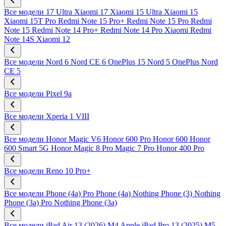
Все модели
17 Ultra
Xiaomi 17
Xiaomi 15 Ultra
Xiaomi 15
Xiaomi 15T Pro
Redmi Note 15 Pro+
Redmi Note 15 Pro
Redmi
Note 15
Redmi Note 14 Pro+
Redmi Note 14 Pro
Xiaomi Redmi
Note 14S
Xiaomi 12
Все модели
Nord 6
Nord CE 6
OnePlus 15
Nord 5
OnePlus Nord
CE 5
Все модели
Pixel 9a
Все модели
Xperia 1 VIII
Все модели
Honor Magic V6
Honor 600 Pro
Honor 600
Honor
600 Smart 5G
Honor Magic 8 Pro
Magic 7 Pro
Honor 400 Pro
Все модели
Reno 10 Pro+
Все модели
Phone (4a) Pro
Phone (4a)
Nothing Phone (3)
Nothing
Phone (3a) Pro
Nothing Phone (3a)
Все модели
iPad Air 13 (2026) M4
Apple iPad Pro 13 (2025) M5