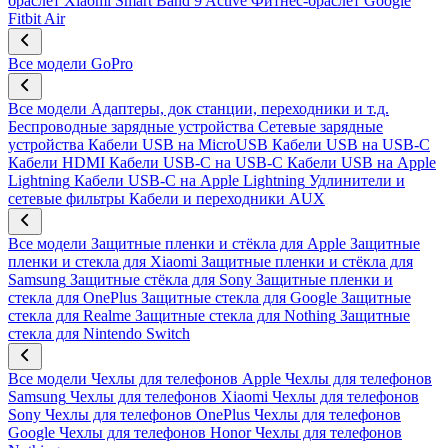
браслет Xiaomi Smart Band 9 Active
Фитнес-браслет Google
Fitbit Air
Все модели
GoPro
Все модели
Адаптеры, док станции, переходники и т.д.
Беспроводные зарядные устройства
Сетевые зарядные
устройства
Кабели USB на MicroUSB
Кабели USB на USB-C
Кабели HDMI
Кабели USB-C на USB-C
Кабели USB на Apple
Lightning
Кабели USB-C на Apple Lightning
Удлинители и
сетевые фильтры
Кабели и переходники AUX
Все модели
Защитные пленки и стёкла для Apple
Защитные
пленки и стекла для Xiaomi
Защитные пленки и стёкла для
Samsung
Защитные стёкла для Sony
Защитные пленки и
стекла для OnePlus
Защитные стекла для Google
Защитные
стекла для Realme
Защитные стекла для Nothing
Защитные
стекла для Nintendo Switch
Все модели
Чехлы для телефонов Apple
Чехлы для телефонов
Samsung
Чехлы для телефонов Xiaomi
Чехлы для телефонов
Sony
Чехлы для телефонов OnePlus
Чехлы для телефонов
Google
Чехлы для телефонов Honor
Чехлы для телефонов