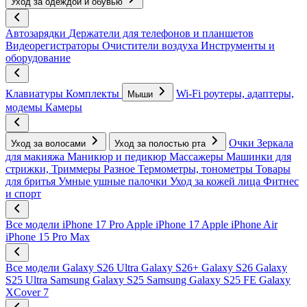
Уход за одеждой и обувью
Автозарядки
Держатели для телефонов и планшетов
Видеорегистраторы
Очистители воздуха
Инструменты и
оборудование
Клавиатуры
Комплекты
Wi-Fi роутеры, адаптеры,
Мыши
модемы
Камеры
Очки
Зеркала
Уход за волосами
Уход за полостью рта
для макияжа
Маникюр и педикюр
Массажеры
Машинки для
стрижки, Триммеры
Разное
Термометры, тонометры
Товары
для бритья
Умные ушные палочки
Уход за кожей лица
Фитнес
и спорт
Все модели
iPhone 17 Pro
Apple iPhone 17
Apple iPhone Air
iPhone 15 Pro Max
Все модели
Galaxy S26 Ultra
Galaxy S26+
Galaxy S26
Galaxy
S25 Ultra
Samsung Galaxy S25
Samsung Galaxy S25 FE
Galaxy
XCover 7