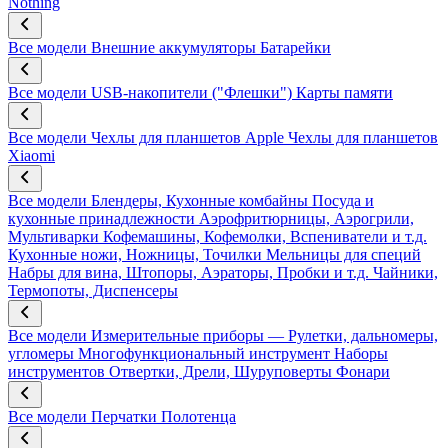
Nothing
Все модели
Внешние аккумуляторы
Батарейки
Все модели
USB-накопители ("Флешки")
Карты памяти
Все модели
Чехлы для планшетов Apple
Чехлы для планшетов
Xiaomi
Все модели
Блендеры, Кухонные комбайны
Посуда и
кухонные принадлежности
Аэрофритюрницы, Аэрогрили,
Мультиварки
Кофемашины, Кофемолки, Вспениватели и т.д.
Кухонные ножи, Ножницы, Точилки
Мельницы для специй
Набры для вина, Штопоры, Аэраторы, Пробки и т.д.
Чайники,
Термопоты, Диспенсеры
Все модели
Измерительные приборы — Рулетки, дальномеры,
угломеры
Многофункциональный инструмент
Наборы
инструментов
Отвертки, Дрели, Шуруповерты
Фонари
Все модели
Перчатки
Полотенца