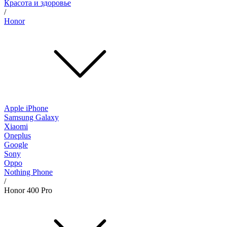
Красота и здоровье
/
Honor
Apple iPhone
Samsung Galaxy
Xiaomi
Oneplus
Google
Sony
Oppo
Nothing Phone
/
Honor 400 Pro