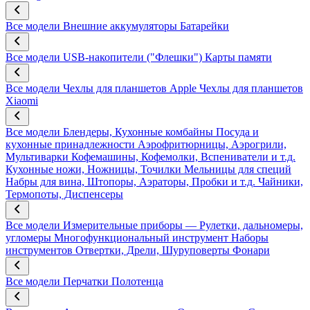
Все модели
Внешние аккумуляторы
Батарейки
Все модели
USB-накопители ("Флешки")
Карты памяти
Все модели
Чехлы для планшетов Apple
Чехлы для планшетов
Xiaomi
Все модели
Блендеры, Кухонные комбайны
Посуда и
кухонные принадлежности
Аэрофритюрницы, Аэрогрили,
Мультиварки
Кофемашины, Кофемолки, Вспениватели и т.д.
Кухонные ножи, Ножницы, Точилки
Мельницы для специй
Набры для вина, Штопоры, Аэраторы, Пробки и т.д.
Чайники,
Термопоты, Диспенсеры
Все модели
Измерительные приборы — Рулетки, дальномеры,
угломеры
Многофункциональный инструмент
Наборы
инструментов
Отвертки, Дрели, Шуруповерты
Фонари
Все модели
Перчатки
Полотенца