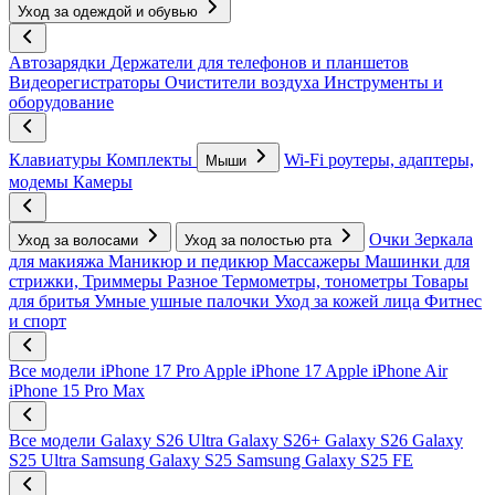
Уход за одеждой и обувью
Автозарядки
Держатели для телефонов и планшетов
Видеорегистраторы
Очистители воздуха
Инструменты и
оборудование
Клавиатуры
Комплекты
Wi-Fi роутеры, адаптеры,
Мыши
модемы
Камеры
Очки
Зеркала
Уход за волосами
Уход за полостью рта
для макияжа
Маникюр и педикюр
Массажеры
Машинки для
стрижки, Триммеры
Разное
Термометры, тонометры
Товары
для бритья
Умные ушные палочки
Уход за кожей лица
Фитнес
и спорт
Все модели
iPhone 17 Pro
Apple iPhone 17
Apple iPhone Air
iPhone 15 Pro Max
Все модели
Galaxy S26 Ultra
Galaxy S26+
Galaxy S26
Galaxy
S25 Ultra
Samsung Galaxy S25
Samsung Galaxy S25 FE