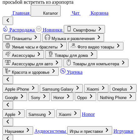
просьбой встретить из аэропорта
Главная
Чат
Корзина
Каталог
Распродажа
Новинки
Смартфоны
Планшеты
Музыка и развлечения
Умные часы и браслеты
Фото видео товары
Аксессуары
Товары для дома
Аксессуары для авто
Товары для компьютера
Уценка
Красота и здоровье
Apple iPhone
Samsung Galaxy
Xiaomi
Oneplus
Google
Sony
Honor
Oppo
Nothing Phone
Honor
Apple
Samsung
Xiaomi
Аудиосистемы
Игрушки
Наушники
Игры и приставки