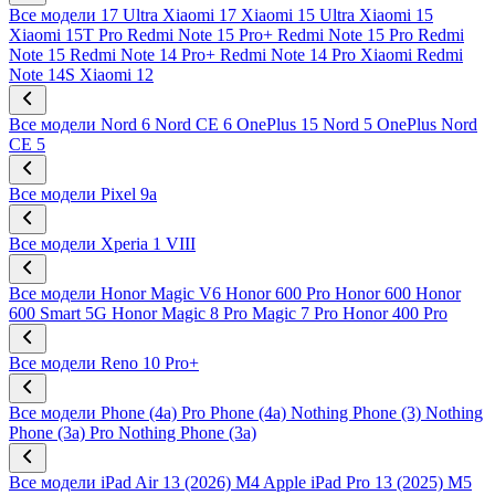
Все модели
17 Ultra
Xiaomi 17
Xiaomi 15 Ultra
Xiaomi 15
Xiaomi 15T Pro
Redmi Note 15 Pro+
Redmi Note 15 Pro
Redmi
Note 15
Redmi Note 14 Pro+
Redmi Note 14 Pro
Xiaomi Redmi
Note 14S
Xiaomi 12
Все модели
Nord 6
Nord CE 6
OnePlus 15
Nord 5
OnePlus Nord
CE 5
Все модели
Pixel 9a
Все модели
Xperia 1 VIII
Все модели
Honor Magic V6
Honor 600 Pro
Honor 600
Honor
600 Smart 5G
Honor Magic 8 Pro
Magic 7 Pro
Honor 400 Pro
Все модели
Reno 10 Pro+
Все модели
Phone (4a) Pro
Phone (4a)
Nothing Phone (3)
Nothing
Phone (3a) Pro
Nothing Phone (3a)
Все модели
iPad Air 13 (2026) M4
Apple iPad Pro 13 (2025) M5