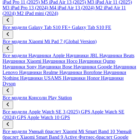
iPad Pro 11 (2025) M5
iPad Air 13 (2025) M3
iPad Air 11 (2025)
M3
iPad Pro 13 (2024) M4
iPad Air 13 (2024) M2
iPad Air 11
(2024) M2
iPad mini (2024)
Все модели
Galaxy Tab S10 FE+
Galaxy Tab S10 FE
Все модели
Xiaomi Mi Pad 7 (Global Version)
Все модели
Наушники Apple
Наушники JBL
Наушники Beats
Наушники Xiaomi
Наушники Hoco
Наушники Qumo
Наушники Sony
Наушники Bose
Наушники Google
Наушники
Lenovo
Наушники Realme
Наушники Borofone
Наушники
Nothing
Наушники USAMS
Наушники Honor
Наушники
Dyson
Все модели
Консоли Play Station
Все модели
Apple Watch SE 3 (2025) GPS
Apple Watch SE
(2024) GPS
Apple Watch 10 GPS
Все модели
Умный браслет Xiaomi Mi Smart Band 10
Умный
браслет Xiaomi Smart Band 9 Active
Фитнес-браслет Google