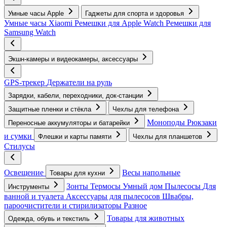
Умные часы Apple
Гаджеты для спорта и здоровья
Умные часы Xiaomi
Ремешки для Apple Watch
Ремешки для
Samsung Watch
Экшн-камеры и видеокамеры, аксессуары
GPS-трекер
Держатели на руль
Зарядки, кабели, переходники, док-станции
Защитные пленки и стёкла
Чехлы для телефона
Моноподы
Рюкзаки
Переносные аккумуляторы и батарейки
и сумки
Флешки и карты памяти
Чехлы для планшетов
Стилусы
Освещение
Весы напольные
Товары для кухни
Зонты
Термосы
Умный дом
Пылесосы
Для
Инструменты
ванной и туалета
Аксессуары для пылесосов
Швабры,
пароочистители и стирилизаторы
Разное
Товары для животных
Одежда, обувь и текстиль