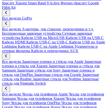
браслет Xiaomi Smart Band 9 Active
Фитнес-браслет Google
Fitbit Air
Все модели
GoPro
Все модели
Адаптеры, док станции, переходники и т.д.
Беспроводные зарядные устройства
Сетевые зарядные
устройства
Кабели USB на MicroUSB
Кабели USB на USB-C
Кабели HDMI
Кабели USB-C на USB-C
Кабели USB на Apple
Lightning
Кабели USB-C на Apple Lightning
Удлинители и
сетевые фильтры
Кабели и переходники AUX
Все модели
Защитные пленки и стёкла для Apple
Защитные
пленки и стекла для Xiaomi
Защитные пленки и стёкла для
Samsung
Защитные стёкла для Sony
Защитные пленки и
стекла для OnePlus
Защитные стекла для Google
Защитные
стекла для Realme
Защитные стекла для Nothing
Защитные
стекла для Nintendo Switch
Все модели
Чехлы для телефонов Apple
Чехлы для телефонов
Samsung
Чехлы для телефонов Xiaomi
Чехлы для телефонов
Sony
Чехлы для телефонов OnePlus
Чехлы для телефонов
Google
Чехлы для телефонов Honor
Чехлы для телефонов