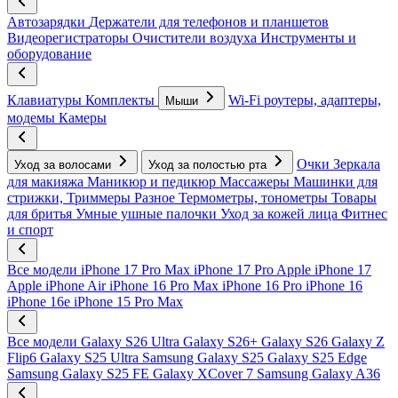
Автозарядки
Держатели для телефонов и планшетов
Видеорегистраторы
Очистители воздуха
Инструменты и
оборудование
Клавиатуры
Комплекты
Wi-Fi роутеры, адаптеры,
Мыши
модемы
Камеры
Очки
Зеркала
Уход за волосами
Уход за полостью рта
для макияжа
Маникюр и педикюр
Массажеры
Машинки для
стрижки, Триммеры
Разное
Термометры, тонометры
Товары
для бритья
Умные ушные палочки
Уход за кожей лица
Фитнес
и спорт
Все модели
iPhone 17 Pro Max
iPhone 17 Pro
Apple iPhone 17
Apple iPhone Air
iPhone 16 Pro Max
iPhone 16 Pro
iPhone 16
iPhone 16e
iPhone 15 Pro Max
Все модели
Galaxy S26 Ultra
Galaxy S26+
Galaxy S26
Galaxy Z
Flip6
Galaxy S25 Ultra
Samsung Galaxy S25
Galaxy S25 Edge
Samsung Galaxy S25 FE
Galaxy XCover 7
Samsung Galaxy A36