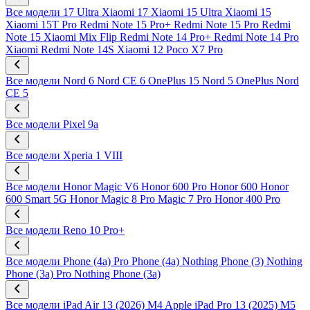
Все модели
17 Ultra
Xiaomi 17
Xiaomi 15 Ultra
Xiaomi 15
Xiaomi 15T Pro
Redmi Note 15 Pro+
Redmi Note 15 Pro
Redmi
Note 15
Xiaomi Mix Flip
Redmi Note 14 Pro+
Redmi Note 14 Pro
Xiaomi Redmi Note 14S
Xiaomi 12
Poco X7 Pro
Все модели
Nord 6
Nord CE 6
OnePlus 15
Nord 5
OnePlus Nord
CE 5
Все модели
Pixel 9a
Все модели
Xperia 1 VIII
Все модели
Honor Magic V6
Honor 600 Pro
Honor 600
Honor
600 Smart 5G
Honor Magic 8 Pro
Magic 7 Pro
Honor 400 Pro
Все модели
Reno 10 Pro+
Все модели
Phone (4a) Pro
Phone (4a)
Nothing Phone (3)
Nothing
Phone (3a) Pro
Nothing Phone (3a)
Все модели
iPad Air 13 (2026) M4
Apple iPad Pro 13 (2025) M5