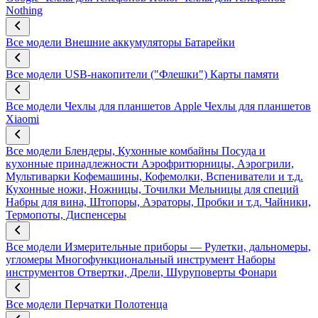
Nothing
Все модели
Внешние аккумуляторы
Батарейки
Все модели
USB-накопители ("Флешки")
Карты памяти
Все модели
Чехлы для планшетов Apple
Чехлы для планшетов
Xiaomi
Все модели
Блендеры, Кухонные комбайны
Посуда и
кухонные принадлежности
Аэрофритюрницы, Аэрогрили,
Мультиварки
Кофемашины, Кофемолки, Вспениватели и т.д.
Кухонные ножи, Ножницы, Точилки
Мельницы для специй
Набры для вина, Штопоры, Аэраторы, Пробки и т.д.
Чайники,
Термопоты, Диспенсеры
Все модели
Измерительные приборы — Рулетки, дальномеры,
угломеры
Многофункциональный инструмент
Наборы
инструментов
Отвертки, Дрели, Шуруповерты
Фонари
Все модели
Перчатки
Полотенца