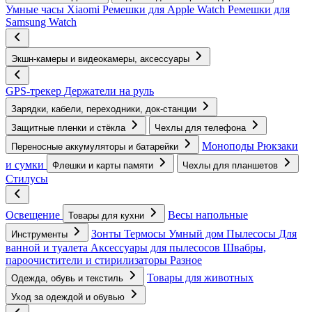
Умные часы Xiaomi
Ремешки для Apple Watch
Ремешки для
Samsung Watch
Экшн-камеры и видеокамеры, аксессуары
GPS-трекер
Держатели на руль
Зарядки, кабели, переходники, док-станции
Защитные пленки и стёкла
Чехлы для телефона
Моноподы
Рюкзаки
Переносные аккумуляторы и батарейки
и сумки
Флешки и карты памяти
Чехлы для планшетов
Стилусы
Освещение
Весы напольные
Товары для кухни
Зонты
Термосы
Умный дом
Пылесосы
Для
Инструменты
ванной и туалета
Аксессуары для пылесосов
Швабры,
пароочистители и стирилизаторы
Разное
Товары для животных
Одежда, обувь и текстиль
Уход за одеждой и обувью