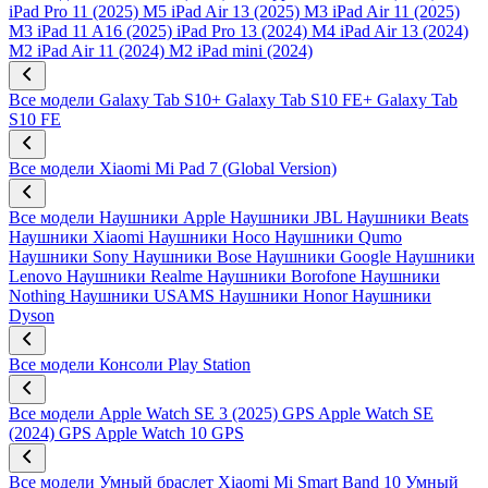
iPad Pro 11 (2025) M5
iPad Air 13 (2025) M3
iPad Air 11 (2025)
M3
iPad 11 A16 (2025)
iPad Pro 13 (2024) M4
iPad Air 13 (2024)
M2
iPad Air 11 (2024) M2
iPad mini (2024)
Все модели
Galaxy Tab S10+
Galaxy Tab S10 FE+
Galaxy Tab
S10 FE
Все модели
Xiaomi Mi Pad 7 (Global Version)
Все модели
Наушники Apple
Наушники JBL
Наушники Beats
Наушники Xiaomi
Наушники Hoco
Наушники Qumo
Наушники Sony
Наушники Bose
Наушники Google
Наушники
Lenovo
Наушники Realme
Наушники Borofone
Наушники
Nothing
Наушники USAMS
Наушники Honor
Наушники
Dyson
Все модели
Консоли Play Station
Все модели
Apple Watch SE 3 (2025) GPS
Apple Watch SE
(2024) GPS
Apple Watch 10 GPS
Все модели
Умный браслет Xiaomi Mi Smart Band 10
Умный