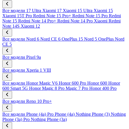
Все модели
17 Ultra
Xiaomi 17
Xiaomi 15 Ultra
Xiaomi 15
Xiaomi 15T Pro
Redmi Note 15 Pro+
Redmi Note 15 Pro
Redmi
Note 15
Redmi Note 14 Pro+
Redmi Note 14 Pro
Xiaomi Redmi
Note 14S
Xiaomi 12
Все модели
Nord 6
Nord CE 6
OnePlus 15
Nord 5
OnePlus Nord
CE 5
Все модели
Pixel 9a
Все модели
Xperia 1 VIII
Все модели
Honor Magic V6
Honor 600 Pro
Honor 600
Honor
600 Smart 5G
Honor Magic 8 Pro
Magic 7 Pro
Honor 400 Pro
Все модели
Reno 10 Pro+
Все модели
Phone (4a) Pro
Phone (4a)
Nothing Phone (3)
Nothing
Phone (3a) Pro
Nothing Phone (3a)