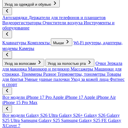
Уход за одеждой и обувью
Автозарядки
Держатели для телефонов и планшетов
Видеорегистраторы
Очистители воздуха
Инструменты и
оборудование
Клавиатуры
Комплекты
Wi-Fi роутеры, адаптеры,
Мыши
модемы
Камеры
Очки
Зеркала
Уход за волосами
Уход за полостью рта
для макияжа
Маникюр и педикюр
Массажеры
Машинки для
стрижки, Триммеры
Разное
Термометры, тонометры
Товары
для бритья
Умные ушные палочки
Уход за кожей лица
Фитнес
и спорт
Все модели
iPhone 17 Pro
Apple iPhone 17
Apple iPhone Air
iPhone 15 Pro Max
Все модели
Galaxy S26 Ultra
Galaxy S26+
Galaxy S26
Galaxy
S25 Ultra
Samsung Galaxy S25
Samsung Galaxy S25 FE
Galaxy
XCover 7