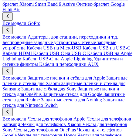
браслет Xiaomi Smart Band 9 Active
Фитнес-браслет Google
Fitbit Air
Все модели
GoPro
Все модели
Адаптеры, док станции, переходники и т.д.
Беспроводные зарядные устройства
Сетевые зарядные
устройства
Кабели USB на MicroUSB
Кабели USB на USB-C
Кабели HDMI
Кабели USB-C на USB-C
Кабели USB на Apple
Lightning
Кабели USB-C на Apple Lightning
Удлинители и
сетевые фильтры
Кабели и переходники AUX
Все модели
Защитные пленки и стёкла для Apple
Защитные
пленки и стекла для Xiaomi
Защитные пленки и стёкла для
Samsung
Защитные стёкла для Sony
Защитные пленки и
стекла для OnePlus
Защитные стекла для Google
Защитные
стекла для Realme
Защитные стекла для Nothing
Защитные
стекла для Nintendo Switch
Все модели
Чехлы для телефонов Apple
Чехлы для телефонов
Samsung
Чехлы для телефонов Xiaomi
Чехлы для телефонов
Sony
Чехлы для телефонов OnePlus
Чехлы для телефонов
Google
Чехлы для телефонов Honor
Чехлы для телефонов