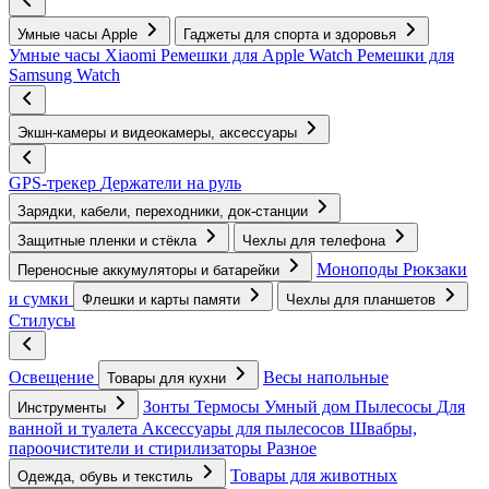
Умные часы Apple
Гаджеты для спорта и здоровья
Умные часы Xiaomi
Ремешки для Apple Watch
Ремешки для
Samsung Watch
Экшн-камеры и видеокамеры, аксессуары
GPS-трекер
Держатели на руль
Зарядки, кабели, переходники, док-станции
Защитные пленки и стёкла
Чехлы для телефона
Моноподы
Рюкзаки
Переносные аккумуляторы и батарейки
и сумки
Флешки и карты памяти
Чехлы для планшетов
Стилусы
Освещение
Весы напольные
Товары для кухни
Зонты
Термосы
Умный дом
Пылесосы
Для
Инструменты
ванной и туалета
Аксессуары для пылесосов
Швабры,
пароочистители и стирилизаторы
Разное
Товары для животных
Одежда, обувь и текстиль