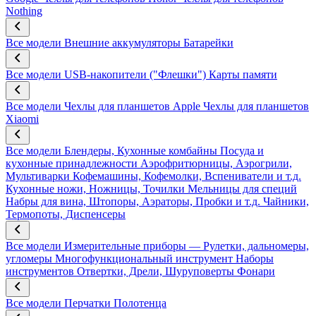
Nothing
Все модели
Внешние аккумуляторы
Батарейки
Все модели
USB-накопители ("Флешки")
Карты памяти
Все модели
Чехлы для планшетов Apple
Чехлы для планшетов
Xiaomi
Все модели
Блендеры, Кухонные комбайны
Посуда и
кухонные принадлежности
Аэрофритюрницы, Аэрогрили,
Мультиварки
Кофемашины, Кофемолки, Вспениватели и т.д.
Кухонные ножи, Ножницы, Точилки
Мельницы для специй
Набры для вина, Штопоры, Аэраторы, Пробки и т.д.
Чайники,
Термопоты, Диспенсеры
Все модели
Измерительные приборы — Рулетки, дальномеры,
угломеры
Многофункциональный инструмент
Наборы
инструментов
Отвертки, Дрели, Шуруповерты
Фонари
Все модели
Перчатки
Полотенца