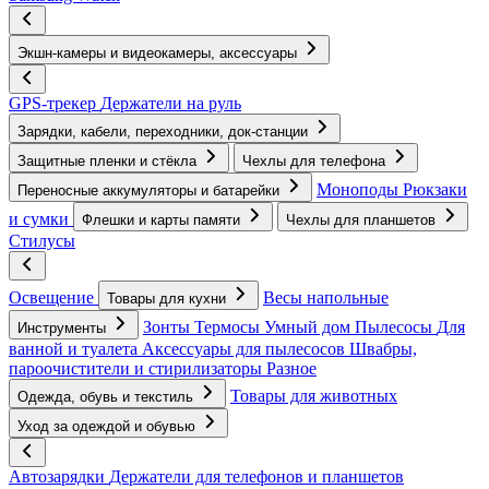
Экшн-камеры и видеокамеры, аксессуары
GPS-трекер
Держатели на руль
Зарядки, кабели, переходники, док-станции
Защитные пленки и стёкла
Чехлы для телефона
Моноподы
Рюкзаки
Переносные аккумуляторы и батарейки
и сумки
Флешки и карты памяти
Чехлы для планшетов
Стилусы
Освещение
Весы напольные
Товары для кухни
Зонты
Термосы
Умный дом
Пылесосы
Для
Инструменты
ванной и туалета
Аксессуары для пылесосов
Швабры,
пароочистители и стирилизаторы
Разное
Товары для животных
Одежда, обувь и текстиль
Уход за одеждой и обувью
Автозарядки
Держатели для телефонов и планшетов