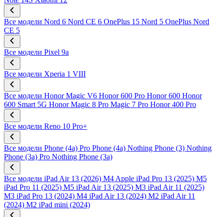
Все модели
Nord 6
Nord CE 6
OnePlus 15
Nord 5
OnePlus Nord
CE 5
Все модели
Pixel 9a
Все модели
Xperia 1 VIII
Все модели
Honor Magic V6
Honor 600 Pro
Honor 600
Honor
600 Smart 5G
Honor Magic 8 Pro
Magic 7 Pro
Honor 400 Pro
Все модели
Reno 10 Pro+
Все модели
Phone (4a) Pro
Phone (4a)
Nothing Phone (3)
Nothing
Phone (3a) Pro
Nothing Phone (3a)
Все модели
iPad Air 13 (2026) M4
Apple iPad Pro 13 (2025) M5
iPad Pro 11 (2025) M5
iPad Air 13 (2025) M3
iPad Air 11 (2025)
M3
iPad Pro 13 (2024) M4
iPad Air 13 (2024) M2
iPad Air 11
(2024) M2
iPad mini (2024)