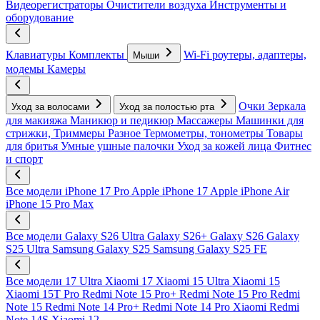
Видеорегистраторы
Очистители воздуха
Инструменты и
оборудование
Клавиатуры
Комплекты
Wi-Fi роутеры, адаптеры,
Мыши
модемы
Камеры
Очки
Зеркала
Уход за волосами
Уход за полостью рта
для макияжа
Маникюр и педикюр
Массажеры
Машинки для
стрижки, Триммеры
Разное
Термометры, тонометры
Товары
для бритья
Умные ушные палочки
Уход за кожей лица
Фитнес
и спорт
Все модели
iPhone 17 Pro
Apple iPhone 17
Apple iPhone Air
iPhone 15 Pro Max
Все модели
Galaxy S26 Ultra
Galaxy S26+
Galaxy S26
Galaxy
S25 Ultra
Samsung Galaxy S25
Samsung Galaxy S25 FE
Все модели
17 Ultra
Xiaomi 17
Xiaomi 15 Ultra
Xiaomi 15
Xiaomi 15T Pro
Redmi Note 15 Pro+
Redmi Note 15 Pro
Redmi
Note 15
Redmi Note 14 Pro+
Redmi Note 14 Pro
Xiaomi Redmi
Note 14S
Xiaomi 12