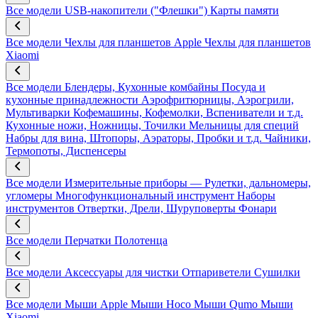
Все модели
USB-накопители ("Флешки")
Карты памяти
Все модели
Чехлы для планшетов Apple
Чехлы для планшетов
Xiaomi
Все модели
Блендеры, Кухонные комбайны
Посуда и
кухонные принадлежности
Аэрофритюрницы, Аэрогрили,
Мультиварки
Кофемашины, Кофемолки, Вспениватели и т.д.
Кухонные ножи, Ножницы, Точилки
Мельницы для специй
Набры для вина, Штопоры, Аэраторы, Пробки и т.д.
Чайники,
Термопоты, Диспенсеры
Все модели
Измерительные приборы — Рулетки, дальномеры,
угломеры
Многофункциональный инструмент
Наборы
инструментов
Отвертки, Дрели, Шуруповерты
Фонари
Все модели
Перчатки
Полотенца
Все модели
Аксессуары для чистки
Отпариветели
Сушилки
Все модели
Мыши Apple
Мыши Hoco
Мыши Qumo
Мыши
Xiaomi