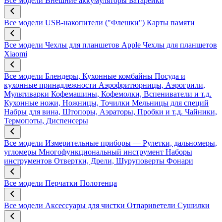
Все модели
Внешние аккумуляторы
Батарейки
Все модели
USB-накопители ("Флешки")
Карты памяти
Все модели
Чехлы для планшетов Apple
Чехлы для планшетов
Xiaomi
Все модели
Блендеры, Кухонные комбайны
Посуда и
кухонные принадлежности
Аэрофритюрницы, Аэрогрили,
Мультиварки
Кофемашины, Кофемолки, Вспениватели и т.д.
Кухонные ножи, Ножницы, Точилки
Мельницы для специй
Набры для вина, Штопоры, Аэраторы, Пробки и т.д.
Чайники,
Термопоты, Диспенсеры
Все модели
Измерительные приборы — Рулетки, дальномеры,
угломеры
Многофункциональный инструмент
Наборы
инструментов
Отвертки, Дрели, Шуруповерты
Фонари
Все модели
Перчатки
Полотенца
Все модели
Аксессуары для чистки
Отпариветели
Сушилки