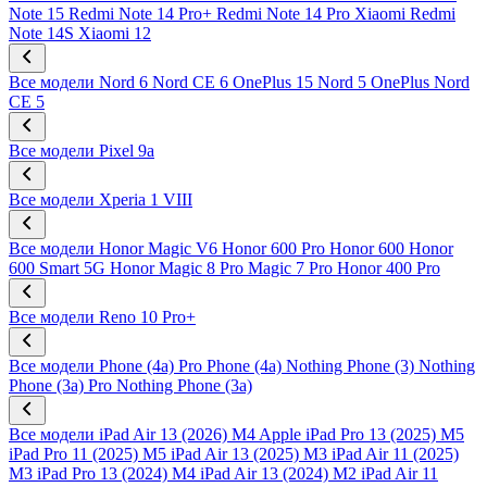
Note 15
Redmi Note 14 Pro+
Redmi Note 14 Pro
Xiaomi Redmi
Note 14S
Xiaomi 12
Все модели
Nord 6
Nord CE 6
OnePlus 15
Nord 5
OnePlus Nord
CE 5
Все модели
Pixel 9a
Все модели
Xperia 1 VIII
Все модели
Honor Magic V6
Honor 600 Pro
Honor 600
Honor
600 Smart 5G
Honor Magic 8 Pro
Magic 7 Pro
Honor 400 Pro
Все модели
Reno 10 Pro+
Все модели
Phone (4a) Pro
Phone (4a)
Nothing Phone (3)
Nothing
Phone (3a) Pro
Nothing Phone (3a)
Все модели
iPad Air 13 (2026) M4
Apple iPad Pro 13 (2025) M5
iPad Pro 11 (2025) M5
iPad Air 13 (2025) M3
iPad Air 11 (2025)
M3
iPad Pro 13 (2024) M4
iPad Air 13 (2024) M2
iPad Air 11