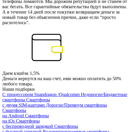
телефоны ломаются. Мы дорожим репутацией и не станем от
вас бегать. Все гарантийные обязательства будут выполнены.
А в течение 14 дней после покупки возвращаем деньги за
новый товар без объяснения причин, даже если “просто
расхотелось”.
Даем кэшбэк 1,5%
Деньги вернутся на ваш счет, ими можно оплатить до 50%
любого товара.
Наши подборки
С процессором Snapdragon /Qualcomm
Недорогие/Бюджетные
смартфоны
Смартфоны
с двумя SIM-картами
Дорогие/Премиум смартфоны
Смартфоны
на Android
Смартфоны
на iOs
Смартфоны
с беспроводной зарядкой
Смартфоны
с быстрой зарядкой
Водонепроницаемые смартфоны