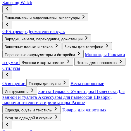
Samsung Watch
Экшн-камеры и видеокамеры, аксессуары
GPS-трекер
Держатели на руль
Зарядки, кабели, переходники, док-станции
Защитные пленки и стёкла
Чехлы для телефона
Моноподы
Рюкзаки
Переносные аккумуляторы и батарейки
и сумки
Флешки и карты памяти
Чехлы для планшетов
Стилусы
Освещение
Весы напольные
Товары для кухни
Зонты
Термосы
Умный дом
Пылесосы
Для
Инструменты
ванной и туалета
Аксессуары для пылесосов
Швабры,
пароочистители и стирилизаторы
Разное
Товары для животных
Одежда, обувь и текстиль
Уход за одеждой и обувью