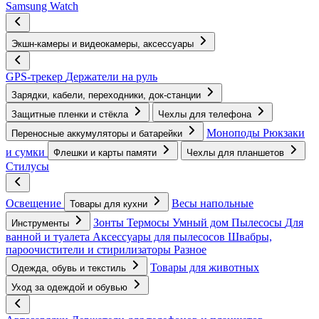
Samsung Watch
Экшн-камеры и видеокамеры, аксессуары
GPS-трекер
Держатели на руль
Зарядки, кабели, переходники, док-станции
Защитные пленки и стёкла
Чехлы для телефона
Моноподы
Рюкзаки
Переносные аккумуляторы и батарейки
и сумки
Флешки и карты памяти
Чехлы для планшетов
Стилусы
Освещение
Весы напольные
Товары для кухни
Зонты
Термосы
Умный дом
Пылесосы
Для
Инструменты
ванной и туалета
Аксессуары для пылесосов
Швабры,
пароочистители и стирилизаторы
Разное
Товары для животных
Одежда, обувь и текстиль
Уход за одеждой и обувью