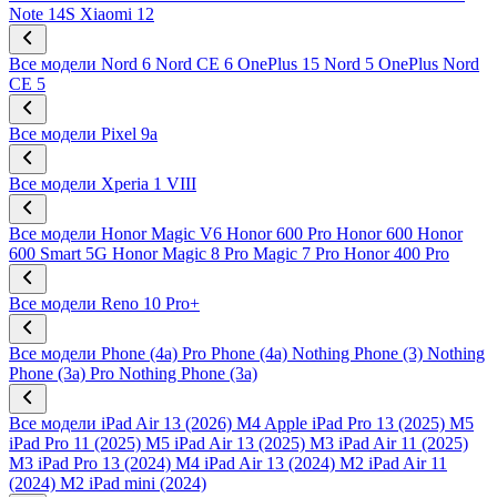
Note 14S
Xiaomi 12
Все модели
Nord 6
Nord CE 6
OnePlus 15
Nord 5
OnePlus Nord
CE 5
Все модели
Pixel 9a
Все модели
Xperia 1 VIII
Все модели
Honor Magic V6
Honor 600 Pro
Honor 600
Honor
600 Smart 5G
Honor Magic 8 Pro
Magic 7 Pro
Honor 400 Pro
Все модели
Reno 10 Pro+
Все модели
Phone (4a) Pro
Phone (4a)
Nothing Phone (3)
Nothing
Phone (3a) Pro
Nothing Phone (3a)
Все модели
iPad Air 13 (2026) M4
Apple iPad Pro 13 (2025) M5
iPad Pro 11 (2025) M5
iPad Air 13 (2025) M3
iPad Air 11 (2025)
M3
iPad Pro 13 (2024) M4
iPad Air 13 (2024) M2
iPad Air 11
(2024) M2
iPad mini (2024)