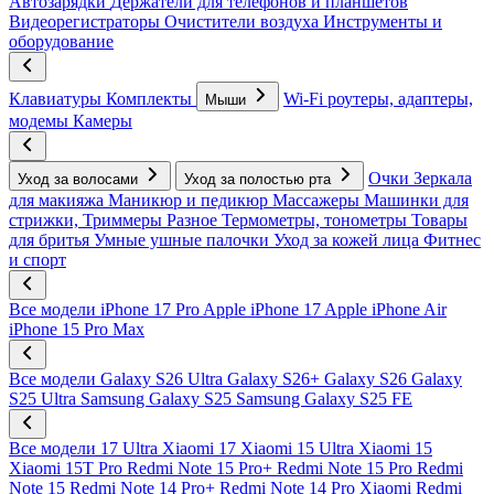
Автозарядки
Держатели для телефонов и планшетов
Видеорегистраторы
Очистители воздуха
Инструменты и
оборудование
Клавиатуры
Комплекты
Wi-Fi роутеры, адаптеры,
Мыши
модемы
Камеры
Очки
Зеркала
Уход за волосами
Уход за полостью рта
для макияжа
Маникюр и педикюр
Массажеры
Машинки для
стрижки, Триммеры
Разное
Термометры, тонометры
Товары
для бритья
Умные ушные палочки
Уход за кожей лица
Фитнес
и спорт
Все модели
iPhone 17 Pro
Apple iPhone 17
Apple iPhone Air
iPhone 15 Pro Max
Все модели
Galaxy S26 Ultra
Galaxy S26+
Galaxy S26
Galaxy
S25 Ultra
Samsung Galaxy S25
Samsung Galaxy S25 FE
Все модели
17 Ultra
Xiaomi 17
Xiaomi 15 Ultra
Xiaomi 15
Xiaomi 15T Pro
Redmi Note 15 Pro+
Redmi Note 15 Pro
Redmi
Note 15
Redmi Note 14 Pro+
Redmi Note 14 Pro
Xiaomi Redmi