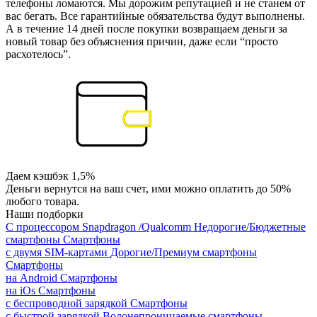
телефоны ломаются. Мы дорожим репутацией и не станем от
вас бегать. Все гарантийные обязательства будут выполнены.
А в течение 14 дней после покупки возвращаем деньги за
новый товар без объяснения причин, даже если “просто
расхотелось”.
Даем кэшбэк 1,5%
Деньги вернутся на ваш счет, ими можно оплатить до 50%
любого товара.
Наши подборки
С процессором Snapdragon /Qualcomm
Недорогие/Бюджетные
смартфоны
Смартфоны
с двумя SIM-картами
Дорогие/Премиум смартфоны
Смартфоны
на Android
Смартфоны
на iOs
Смартфоны
с беспроводной зарядкой
Смартфоны
с быстрой зарядкой
Водонепроницаемые смартфоны