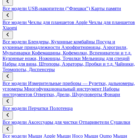
Все модели
USB-накопители ("Флешки")
Карты памяти
Все модели
Чехлы для планшетов Apple
Чехлы для планшетов
Xiaomi
Все модели
Блендеры, Кухонные комбайны
Посуда и
кухонные принадлежности
Аэрофритюрницы, Аэрогрили,
Мультиварки
Кофемашины, Кофемолки, Вспениватели и т.д.
Кухонные ножи, Ножницы, Точилки
Мельницы для специй
Набры для вина, Штопоры, Аэраторы, Пробки и т.д.
Чайники,
Термопоты, Диспенсеры
Все модели
Измерительные приборы — Рулетки, дальномеры,
угломеры
Многофункциональный инструмент
Наборы
инструментов
Отвертки, Дрели, Шуруповерты
Фонари
Все модели
Перчатки
Полотенца
Все модели
Аксессуары для чистки
Отпариветели
Сушилки
Все модели
Мыши Apple
Мыши Hoco
Мыши Qumo
Мыши