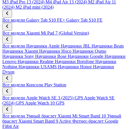
M3
iPad Pro 13 (2024) M4
iPad Air 13 (2024) M2
iPad Air 11
(2024) M2
iPad mini (2024)
Все модели
Galaxy Tab S10 FE+
Galaxy Tab S10 FE
Все модели
Xiaomi Mi Pad 7 (Global Version)
Все модели
Наушники Apple
Наушники JBL
Наушники Beats
Наушники Xiaomi
Наушники Hoco
Наушники Qumo
Наушники Sony
Наушники Bose
Наушники Google
Наушники
Lenovo
Наушники Realme
Наушники Borofone
Наушники
Nothing
Наушники USAMS
Наушники Honor
Наушники
Dyson
Все модели
Консоли Play Station
Все модели
Apple Watch SE 3 (2025) GPS
Apple Watch SE
(2024) GPS
Apple Watch 10 GPS
Все модели
Умный браслет Xiaomi Mi Smart Band 10
Умный
браслет Xiaomi Smart Band 9 Active
Фитнес-браслет Google
Fitbit Air