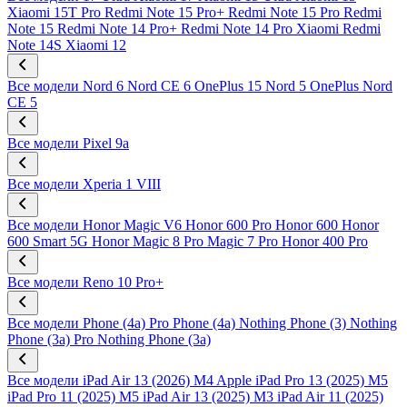
Xiaomi 15T Pro
Redmi Note 15 Pro+
Redmi Note 15 Pro
Redmi
Note 15
Redmi Note 14 Pro+
Redmi Note 14 Pro
Xiaomi Redmi
Note 14S
Xiaomi 12
Все модели
Nord 6
Nord CE 6
OnePlus 15
Nord 5
OnePlus Nord
CE 5
Все модели
Pixel 9a
Все модели
Xperia 1 VIII
Все модели
Honor Magic V6
Honor 600 Pro
Honor 600
Honor
600 Smart 5G
Honor Magic 8 Pro
Magic 7 Pro
Honor 400 Pro
Все модели
Reno 10 Pro+
Все модели
Phone (4a) Pro
Phone (4a)
Nothing Phone (3)
Nothing
Phone (3a) Pro
Nothing Phone (3a)
Все модели
iPad Air 13 (2026) M4
Apple iPad Pro 13 (2025) M5
iPad Pro 11 (2025) M5
iPad Air 13 (2025) M3
iPad Air 11 (2025)