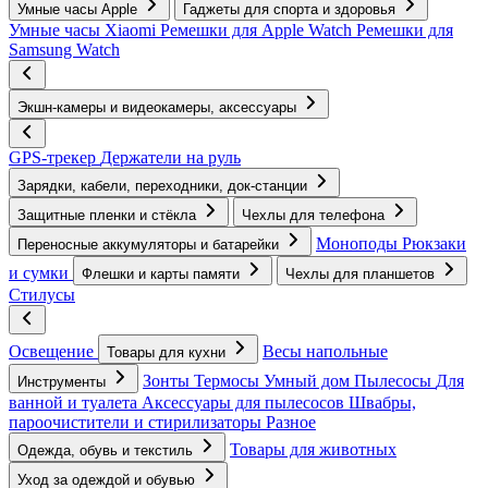
Умные часы Apple
Гаджеты для спорта и здоровья
Умные часы Xiaomi
Ремешки для Apple Watch
Ремешки для
Samsung Watch
Экшн-камеры и видеокамеры, аксессуары
GPS-трекер
Держатели на руль
Зарядки, кабели, переходники, док-станции
Защитные пленки и стёкла
Чехлы для телефона
Моноподы
Рюкзаки
Переносные аккумуляторы и батарейки
и сумки
Флешки и карты памяти
Чехлы для планшетов
Стилусы
Освещение
Весы напольные
Товары для кухни
Зонты
Термосы
Умный дом
Пылесосы
Для
Инструменты
ванной и туалета
Аксессуары для пылесосов
Швабры,
пароочистители и стирилизаторы
Разное
Товары для животных
Одежда, обувь и текстиль
Уход за одеждой и обувью