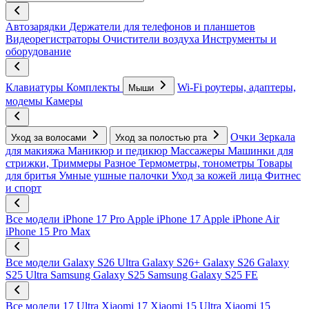
Автозарядки
Держатели для телефонов и планшетов
Видеорегистраторы
Очистители воздуха
Инструменты и
оборудование
Клавиатуры
Комплекты
Wi-Fi роутеры, адаптеры,
Мыши
модемы
Камеры
Очки
Зеркала
Уход за волосами
Уход за полостью рта
для макияжа
Маникюр и педикюр
Массажеры
Машинки для
стрижки, Триммеры
Разное
Термометры, тонометры
Товары
для бритья
Умные ушные палочки
Уход за кожей лица
Фитнес
и спорт
Все модели
iPhone 17 Pro
Apple iPhone 17
Apple iPhone Air
iPhone 15 Pro Max
Все модели
Galaxy S26 Ultra
Galaxy S26+
Galaxy S26
Galaxy
S25 Ultra
Samsung Galaxy S25
Samsung Galaxy S25 FE
Все модели
17 Ultra
Xiaomi 17
Xiaomi 15 Ultra
Xiaomi 15