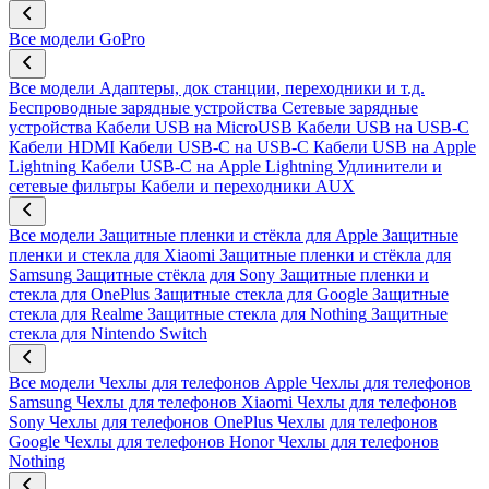
Все модели
GoPro
Все модели
Адаптеры, док станции, переходники и т.д.
Беспроводные зарядные устройства
Сетевые зарядные
устройства
Кабели USB на MicroUSB
Кабели USB на USB-C
Кабели HDMI
Кабели USB-C на USB-C
Кабели USB на Apple
Lightning
Кабели USB-C на Apple Lightning
Удлинители и
сетевые фильтры
Кабели и переходники AUX
Все модели
Защитные пленки и стёкла для Apple
Защитные
пленки и стекла для Xiaomi
Защитные пленки и стёкла для
Samsung
Защитные стёкла для Sony
Защитные пленки и
стекла для OnePlus
Защитные стекла для Google
Защитные
стекла для Realme
Защитные стекла для Nothing
Защитные
стекла для Nintendo Switch
Все модели
Чехлы для телефонов Apple
Чехлы для телефонов
Samsung
Чехлы для телефонов Xiaomi
Чехлы для телефонов
Sony
Чехлы для телефонов OnePlus
Чехлы для телефонов
Google
Чехлы для телефонов Honor
Чехлы для телефонов
Nothing