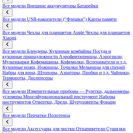
Все модели
Внешние аккумуляторы
Батарейки
Все модели
USB-накопители ("Флешки")
Карты памяти
Все модели
Чехлы для планшетов Apple
Чехлы для планшетов
Xiaomi
Все модели
Блендеры, Кухонные комбайны
Посуда и
кухонные принадлежности
Аэрофритюрницы, Аэрогрили,
Мультиварки
Кофемашины, Кофемолки, Вспениватели и т.д.
Кухонные ножи, Ножницы, Точилки
Мельницы для специй
Набры для вина, Штопоры, Аэраторы, Пробки и т.д.
Чайники,
Термопоты, Диспенсеры
Все модели
Измерительные приборы — Рулетки, дальномеры,
угломеры
Многофункциональный инструмент
Наборы
инструментов
Отвертки, Дрели, Шуруповерты
Фонари
Все модели
Перчатки
Полотенца
Все модели
Аксессуары для чистки
Отпариветели
Сушилки