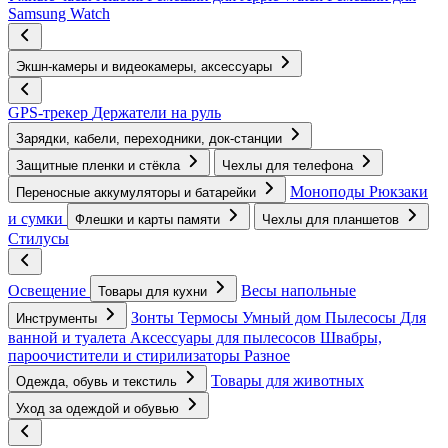
Samsung Watch
Экшн-камеры и видеокамеры, аксессуары
GPS-трекер
Держатели на руль
Зарядки, кабели, переходники, док-станции
Защитные пленки и стёкла
Чехлы для телефона
Моноподы
Рюкзаки
Переносные аккумуляторы и батарейки
и сумки
Флешки и карты памяти
Чехлы для планшетов
Стилусы
Освещение
Весы напольные
Товары для кухни
Зонты
Термосы
Умный дом
Пылесосы
Для
Инструменты
ванной и туалета
Аксессуары для пылесосов
Швабры,
пароочистители и стирилизаторы
Разное
Товары для животных
Одежда, обувь и текстиль
Уход за одеждой и обувью