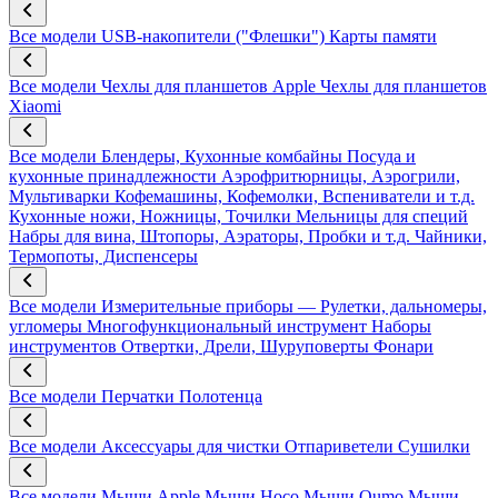
Все модели
USB-накопители ("Флешки")
Карты памяти
Все модели
Чехлы для планшетов Apple
Чехлы для планшетов
Xiaomi
Все модели
Блендеры, Кухонные комбайны
Посуда и
кухонные принадлежности
Аэрофритюрницы, Аэрогрили,
Мультиварки
Кофемашины, Кофемолки, Вспениватели и т.д.
Кухонные ножи, Ножницы, Точилки
Мельницы для специй
Набры для вина, Штопоры, Аэраторы, Пробки и т.д.
Чайники,
Термопоты, Диспенсеры
Все модели
Измерительные приборы — Рулетки, дальномеры,
угломеры
Многофункциональный инструмент
Наборы
инструментов
Отвертки, Дрели, Шуруповерты
Фонари
Все модели
Перчатки
Полотенца
Все модели
Аксессуары для чистки
Отпариветели
Сушилки
Все модели
Мыши Apple
Мыши Hoco
Мыши Qumo
Мыши