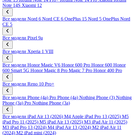
Note 14S
Xiaomi 12
Все модели
Nord 6
Nord CE 6
OnePlus 15
Nord 5
OnePlus Nord
CE 5
Все модели
Pixel 9a
Все модели
Xperia 1 VIII
Все модели
Honor Magic V6
Honor 600 Pro
Honor 600
Honor
600 Smart 5G
Honor Magic 8 Pro
Magic 7 Pro
Honor 400 Pro
Все модели
Reno 10 Pro+
Все модели
Phone (4a) Pro
Phone (4a)
Nothing Phone (3)
Nothing
Phone (3a) Pro
Nothing Phone (3a)
Все модели
iPad Air 13 (2026) M4
Apple iPad Pro 13 (2025) M5
iPad Pro 11 (2025) M5
iPad Air 13 (2025) M3
iPad Air 11 (2025)
M3
iPad Pro 13 (2024) M4
iPad Air 13 (2024) M2
iPad Air 11
(2024) M2
iPad mini (2024)