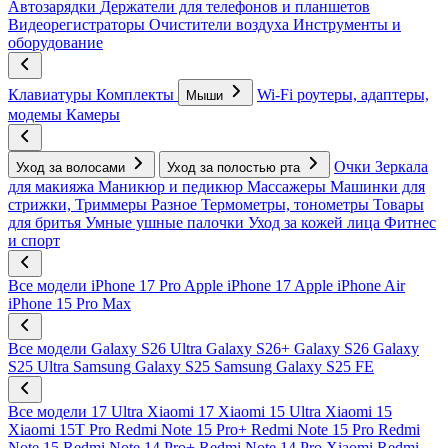
Автозарядки
Держатели для телефонов и планшетов
Видеорегистраторы
Очистители воздуха
Инструменты и
оборудование
Клавиатуры
Комплекты
Wi-Fi роутеры, адаптеры,
Мыши
модемы
Камеры
Очки
Зеркала
Уход за волосами
Уход за полостью рта
для макияжа
Маникюр и педикюр
Массажеры
Машинки для
стрижки, Триммеры
Разное
Термометры, тонометры
Товары
для бритья
Умные ушные палочки
Уход за кожей лица
Фитнес
и спорт
Все модели
iPhone 17 Pro
Apple iPhone 17
Apple iPhone Air
iPhone 15 Pro Max
Все модели
Galaxy S26 Ultra
Galaxy S26+
Galaxy S26
Galaxy
S25 Ultra
Samsung Galaxy S25
Samsung Galaxy S25 FE
Все модели
17 Ultra
Xiaomi 17
Xiaomi 15 Ultra
Xiaomi 15
Xiaomi 15T Pro
Redmi Note 15 Pro+
Redmi Note 15 Pro
Redmi
Note 15
Redmi Note 14 Pro+
Redmi Note 14 Pro
Xiaomi Redmi