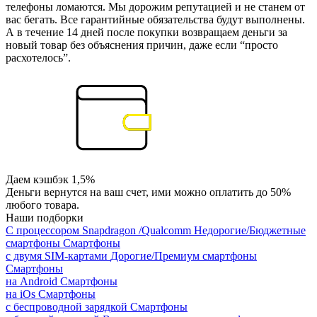
телефоны ломаются. Мы дорожим репутацией и не станем от
вас бегать. Все гарантийные обязательства будут выполнены.
А в течение 14 дней после покупки возвращаем деньги за
новый товар без объяснения причин, даже если “просто
расхотелось”.
Даем кэшбэк 1,5%
Деньги вернутся на ваш счет, ими можно оплатить до 50%
любого товара.
Наши подборки
С процессором Snapdragon /Qualcomm
Недорогие/Бюджетные
смартфоны
Смартфоны
с двумя SIM-картами
Дорогие/Премиум смартфоны
Смартфоны
на Android
Смартфоны
на iOs
Смартфоны
с беспроводной зарядкой
Смартфоны