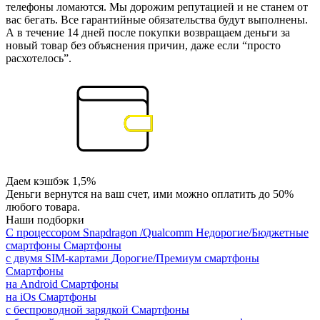
телефоны ломаются. Мы дорожим репутацией и не станем от
вас бегать. Все гарантийные обязательства будут выполнены.
А в течение 14 дней после покупки возвращаем деньги за
новый товар без объяснения причин, даже если “просто
расхотелось”.
Даем кэшбэк 1,5%
Деньги вернутся на ваш счет, ими можно оплатить до 50%
любого товара.
Наши подборки
С процессором Snapdragon /Qualcomm
Недорогие/Бюджетные
смартфоны
Смартфоны
с двумя SIM-картами
Дорогие/Премиум смартфоны
Смартфоны
на Android
Смартфоны
на iOs
Смартфоны
с беспроводной зарядкой
Смартфоны