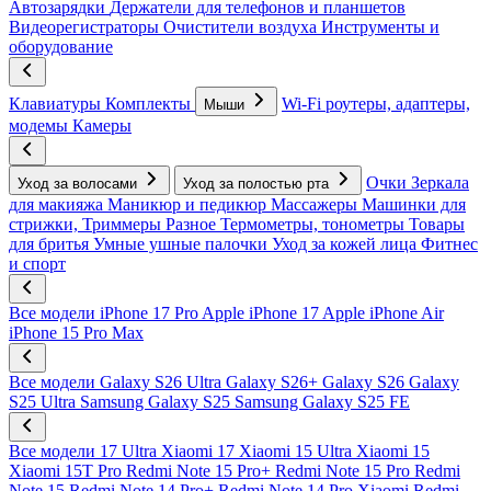
Автозарядки
Держатели для телефонов и планшетов
Видеорегистраторы
Очистители воздуха
Инструменты и
оборудование
Клавиатуры
Комплекты
Wi-Fi роутеры, адаптеры,
Мыши
модемы
Камеры
Очки
Зеркала
Уход за волосами
Уход за полостью рта
для макияжа
Маникюр и педикюр
Массажеры
Машинки для
стрижки, Триммеры
Разное
Термометры, тонометры
Товары
для бритья
Умные ушные палочки
Уход за кожей лица
Фитнес
и спорт
Все модели
iPhone 17 Pro
Apple iPhone 17
Apple iPhone Air
iPhone 15 Pro Max
Все модели
Galaxy S26 Ultra
Galaxy S26+
Galaxy S26
Galaxy
S25 Ultra
Samsung Galaxy S25
Samsung Galaxy S25 FE
Все модели
17 Ultra
Xiaomi 17
Xiaomi 15 Ultra
Xiaomi 15
Xiaomi 15T Pro
Redmi Note 15 Pro+
Redmi Note 15 Pro
Redmi
Note 15
Redmi Note 14 Pro+
Redmi Note 14 Pro
Xiaomi Redmi