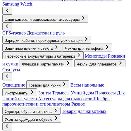
Samsung Watch
Экшн-камеры и видеокамеры, аксессуары
GPS-трекер
Держатели на руль
Зарядки, кабели, переходники, док-станции
Защитные пленки и стёкла
Чехлы для телефона
Моноподы
Рюкзаки
Переносные аккумуляторы и батарейки
и сумки
Флешки и карты памяти
Чехлы для планшетов
Стилусы
Освещение
Весы напольные
Товары для кухни
Зонты
Термосы
Умный дом
Пылесосы
Для
Инструменты
ванной и туалета
Аксессуары для пылесосов
Швабры,
пароочистители и стирилизаторы
Разное
Товары для животных
Одежда, обувь и текстиль
Уход за одеждой и обувью