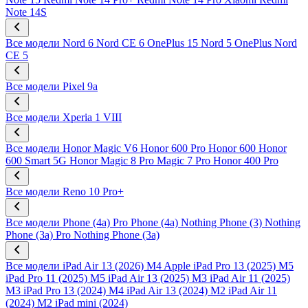
Note 14S
Все модели
Nord 6
Nord CE 6
OnePlus 15
Nord 5
OnePlus Nord
CE 5
Все модели
Pixel 9a
Все модели
Xperia 1 VIII
Все модели
Honor Magic V6
Honor 600 Pro
Honor 600
Honor
600 Smart 5G
Honor Magic 8 Pro
Magic 7 Pro
Honor 400 Pro
Все модели
Reno 10 Pro+
Все модели
Phone (4a) Pro
Phone (4a)
Nothing Phone (3)
Nothing
Phone (3a) Pro
Nothing Phone (3a)
Все модели
iPad Air 13 (2026) M4
Apple iPad Pro 13 (2025) M5
iPad Pro 11 (2025) M5
iPad Air 13 (2025) M3
iPad Air 11 (2025)
M3
iPad Pro 13 (2024) M4
iPad Air 13 (2024) M2
iPad Air 11
(2024) M2
iPad mini (2024)