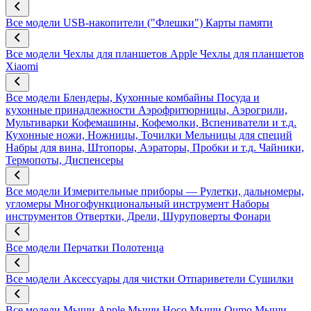
Все модели
USB-накопители ("Флешки")
Карты памяти
Все модели
Чехлы для планшетов Apple
Чехлы для планшетов
Xiaomi
Все модели
Блендеры, Кухонные комбайны
Посуда и
кухонные принадлежности
Аэрофритюрницы, Аэрогрили,
Мультиварки
Кофемашины, Кофемолки, Вспениватели и т.д.
Кухонные ножи, Ножницы, Точилки
Мельницы для специй
Набры для вина, Штопоры, Аэраторы, Пробки и т.д.
Чайники,
Термопоты, Диспенсеры
Все модели
Измерительные приборы — Рулетки, дальномеры,
угломеры
Многофункциональный инструмент
Наборы
инструментов
Отвертки, Дрели, Шуруповерты
Фонари
Все модели
Перчатки
Полотенца
Все модели
Аксессуары для чистки
Отпариветели
Сушилки
Все модели
Мыши Apple
Мыши Hoco
Мыши Qumo
Мыши