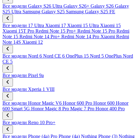
Все модели
Galaxy S26 Ultra
Galaxy S26+
Galaxy S26
Galaxy
S25 Ultra
Samsung Galaxy S25
Samsung Galaxy S25 FE
Все модели
17 Ultra
Xiaomi 17
Xiaomi 15 Ultra
Xiaomi 15
Xiaomi 15T Pro
Redmi Note 15 Pro+
Redmi Note 15 Pro
Redmi
Note 15
Redmi Note 14 Pro+
Redmi Note 14 Pro
Xiaomi Redmi
Note 14S
Xiaomi 12
Все модели
Nord 6
Nord CE 6
OnePlus 15
Nord 5
OnePlus Nord
CE 5
Все модели
Pixel 9a
Все модели
Xperia 1 VIII
Все модели
Honor Magic V6
Honor 600 Pro
Honor 600
Honor
600 Smart 5G
Honor Magic 8 Pro
Magic 7 Pro
Honor 400 Pro
Все модели
Reno 10 Pro+
Все модели
Phone (4a) Pro
Phone (4a)
Nothing Phone (3)
Nothing