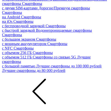
смартфоны
Смартфоны
с двумя SIM-картами
Дорогие/Премиум смартфоны
Смартфоны
на Android
Смартфоны
на iOs
Смартфоны
с беспроводной зарядкой
Смартфоны
с быстрой зарядкой
Водонепроницаемые смартфоны
Смартфоны
с большим экраном
Смартфоны
с мощным аккумулятором
Смартфоны
с NFC
Смартфоны
с объемом 256 ГБ
Смартфоны
с объемом 512 ГБ
Смартфоны со связью 5G
Лучшие
смартфоны
с большой памятью
Лучшие смартфоны до 100 000 рублей
Лучшие смартфоны до 80 000 рублей