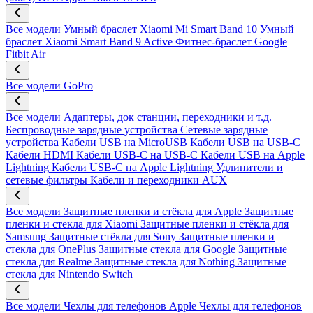
Все модели
Умный браслет Xiaomi Mi Smart Band 10
Умный
браслет Xiaomi Smart Band 9 Active
Фитнес-браслет Google
Fitbit Air
Все модели
GoPro
Все модели
Адаптеры, док станции, переходники и т.д.
Беспроводные зарядные устройства
Сетевые зарядные
устройства
Кабели USB на MicroUSB
Кабели USB на USB-C
Кабели HDMI
Кабели USB-C на USB-C
Кабели USB на Apple
Lightning
Кабели USB-C на Apple Lightning
Удлинители и
сетевые фильтры
Кабели и переходники AUX
Все модели
Защитные пленки и стёкла для Apple
Защитные
пленки и стекла для Xiaomi
Защитные пленки и стёкла для
Samsung
Защитные стёкла для Sony
Защитные пленки и
стекла для OnePlus
Защитные стекла для Google
Защитные
стекла для Realme
Защитные стекла для Nothing
Защитные
стекла для Nintendo Switch
Все модели
Чехлы для телефонов Apple
Чехлы для телефонов