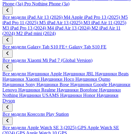
Phone (3a) Pro
Nothing Phone (3a)
Все модели
iPad Air 13 (2026) M4
Apple iPad Pro 13 (2025) M5
iPad Pro 11 (2025) M5
iPad Air 13 (2025) M3
iPad Air 11 (2025)
M3
iPad Pro 13 (2024) M4
iPad Air 13 (2024) M2
iPad Air 11
(2024) M2
iPad mini (2024)
Все модели
Galaxy Tab S10 FE+
Galaxy Tab S10 FE
Все модели
Xiaomi Mi Pad 7 (Global Version)
Все модели
Наушники Apple
Наушники JBL
Наушники Beats
Наушники Xiaomi
Наушники Hoco
Наушники Qumo
Наушники Sony
Наушники Bose
Наушники Google
Наушники
Lenovo
Наушники Realme
Наушники Borofone
Наушники
Nothing
Наушники USAMS
Наушники Honor
Наушники
Dyson
Все модели
Консоли Play Station
Все модели
Apple Watch SE 3 (2025) GPS
Apple Watch SE
(2024) GPS
Apple Watch 10 GPS