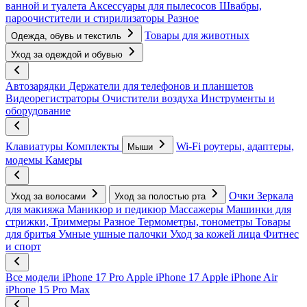
ванной и туалета
Аксессуары для пылесосов
Швабры,
пароочистители и стирилизаторы
Разное
Товары для животных
Одежда, обувь и текстиль
Уход за одеждой и обувью
Автозарядки
Держатели для телефонов и планшетов
Видеорегистраторы
Очистители воздуха
Инструменты и
оборудование
Клавиатуры
Комплекты
Wi-Fi роутеры, адаптеры,
Мыши
модемы
Камеры
Очки
Зеркала
Уход за волосами
Уход за полостью рта
для макияжа
Маникюр и педикюр
Массажеры
Машинки для
стрижки, Триммеры
Разное
Термометры, тонометры
Товары
для бритья
Умные ушные палочки
Уход за кожей лица
Фитнес
и спорт
Все модели
iPhone 17 Pro
Apple iPhone 17
Apple iPhone Air
iPhone 15 Pro Max