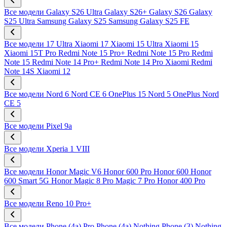
Все модели
Galaxy S26 Ultra
Galaxy S26+
Galaxy S26
Galaxy
S25 Ultra
Samsung Galaxy S25
Samsung Galaxy S25 FE
Все модели
17 Ultra
Xiaomi 17
Xiaomi 15 Ultra
Xiaomi 15
Xiaomi 15T Pro
Redmi Note 15 Pro+
Redmi Note 15 Pro
Redmi
Note 15
Redmi Note 14 Pro+
Redmi Note 14 Pro
Xiaomi Redmi
Note 14S
Xiaomi 12
Все модели
Nord 6
Nord CE 6
OnePlus 15
Nord 5
OnePlus Nord
CE 5
Все модели
Pixel 9a
Все модели
Xperia 1 VIII
Все модели
Honor Magic V6
Honor 600 Pro
Honor 600
Honor
600 Smart 5G
Honor Magic 8 Pro
Magic 7 Pro
Honor 400 Pro
Все модели
Reno 10 Pro+
Все модели
Phone (4a) Pro
Phone (4a)
Nothing Phone (3)
Nothing