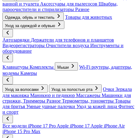
ванной и туалета
Аксессуары для пылесосов
Швабры,
пароочистители и стирилизаторы
Разное
Товары для животных
Одежда, обувь и текстиль
Уход за одеждой и обувью
Автозарядки
Держатели для телефонов и планшетов
Видеорегистраторы
Очистители воздуха
Инструменты и
оборудование
Клавиатуры
Комплекты
Wi-Fi роутеры, адаптеры,
Мыши
модемы
Камеры
Очки
Зеркала
Уход за волосами
Уход за полостью рта
для макияжа
Маникюр и педикюр
Массажеры
Машинки для
стрижки, Триммеры
Разное
Термометры, тонометры
Товары
для бритья
Умные ушные палочки
Уход за кожей лица
Фитнес
и спорт
Все модели
iPhone 17 Pro
Apple iPhone 17
Apple iPhone Air
iPhone 15 Pro Max