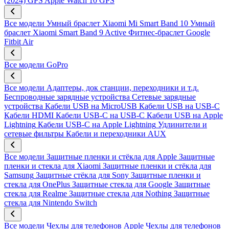
(2024) GPS
Apple Watch 10 GPS
Все модели
Умный браслет Xiaomi Mi Smart Band 10
Умный
браслет Xiaomi Smart Band 9 Active
Фитнес-браслет Google
Fitbit Air
Все модели
GoPro
Все модели
Адаптеры, док станции, переходники и т.д.
Беспроводные зарядные устройства
Сетевые зарядные
устройства
Кабели USB на MicroUSB
Кабели USB на USB-C
Кабели HDMI
Кабели USB-C на USB-C
Кабели USB на Apple
Lightning
Кабели USB-C на Apple Lightning
Удлинители и
сетевые фильтры
Кабели и переходники AUX
Все модели
Защитные пленки и стёкла для Apple
Защитные
пленки и стекла для Xiaomi
Защитные пленки и стёкла для
Samsung
Защитные стёкла для Sony
Защитные пленки и
стекла для OnePlus
Защитные стекла для Google
Защитные
стекла для Realme
Защитные стекла для Nothing
Защитные
стекла для Nintendo Switch
Все модели
Чехлы для телефонов Apple
Чехлы для телефонов