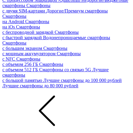
С процессором Snapdragon /Qualcomm
Недорогие/Бюджетные
смартфоны
Смартфоны
с двумя SIM-картами
Дорогие/Премиум смартфоны
Смартфоны
на Android
Смартфоны
на iOs
Смартфоны
с беспроводной зарядкой
Смартфоны
с быстрой зарядкой
Водонепроницаемые смартфоны
Смартфоны
с большим экраном
Смартфоны
с мощным аккумулятором
Смартфоны
с NFC
Смартфоны
с объемом 256 ГБ
Смартфоны
с объемом 512 ГБ
Смартфоны со связью 5G
Лучшие
смартфоны
с большой памятью
Лучшие смартфоны до 100 000 рублей
Лучшие смартфоны до 80 000 рублей