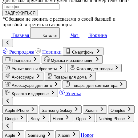
Для начала дружбы нам нужен только ваш номер телефона*.
ЗАДРУЖИТЬСЯ
*Обещаем не звонить с рассказами о своей бывшей и
просьбой встретить из аэропорта
Главная
Чат
Корзина
Каталог
Распродажа
Новинки
Смартфоны
Планшеты
Музыка и развлечения
Умные часы и браслеты
Фото видео товары
Аксессуары
Товары для дома
Аксессуары для авто
Товары для компьютера
Уценка
Красота и здоровье
Apple iPhone
Samsung Galaxy
Xiaomi
Oneplus
Google
Sony
Honor
Oppo
Nothing Phone
Honor
Apple
Samsung
Xiaomi