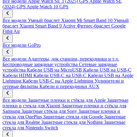
Все модели
Apple Watch SE 3 (2025) GPS
Apple Watch SE
(2024) GPS
Apple Watch 10 GPS
Все модели
Умный браслет Xiaomi Mi Smart Band 10
Умный
браслет Xiaomi Smart Band 9 Active
Фитнес-браслет Google
Fitbit Air
Все модели
GoPro
Все модели
Адаптеры, док станции, переходники и т.д.
Беспроводные зарядные устройства
Сетевые зарядные
устройства
Кабели USB на MicroUSB
Кабели USB на USB-C
Кабели HDMI
Кабели USB-C на USB-C
Кабели USB на Apple
Lightning
Кабели USB-C на Apple Lightning
Удлинители и
сетевые фильтры
Кабели и переходники AUX
Все модели
Защитные пленки и стёкла для Apple
Защитные
пленки и стекла для Xiaomi
Защитные пленки и стёкла для
Samsung
Защитные стёкла для Sony
Защитные пленки и
стекла для OnePlus
Защитные стекла для Google
Защитные
стекла для Realme
Защитные стекла для Nothing
Защитные
стекла для Nintendo Switch