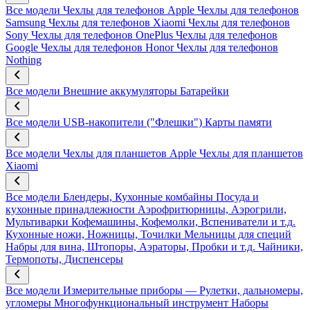
Все модели
Чехлы для телефонов Apple
Чехлы для телефонов
Samsung
Чехлы для телефонов Xiaomi
Чехлы для телефонов
Sony
Чехлы для телефонов OnePlus
Чехлы для телефонов
Google
Чехлы для телефонов Honor
Чехлы для телефонов
Nothing
Все модели
Внешние аккумуляторы
Батарейки
Все модели
USB-накопители ("Флешки")
Карты памяти
Все модели
Чехлы для планшетов Apple
Чехлы для планшетов
Xiaomi
Все модели
Блендеры, Кухонные комбайны
Посуда и
кухонные принадлежности
Аэрофритюрницы, Аэрогрили,
Мультиварки
Кофемашины, Кофемолки, Вспениватели и т.д.
Кухонные ножи, Ножницы, Точилки
Мельницы для специй
Набры для вина, Штопоры, Аэраторы, Пробки и т.д.
Чайники,
Термопоты, Диспенсеры
Все модели
Измерительные приборы — Рулетки, дальномеры,
угломеры
Многофункциональный инструмент
Наборы