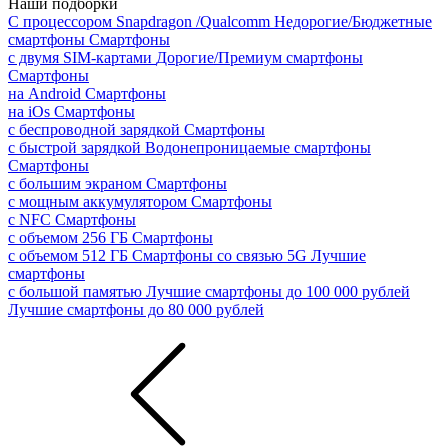
Наши подборки
С процессором Snapdragon /Qualcomm
Недорогие/Бюджетные
смартфоны
Смартфоны
с двумя SIM-картами
Дорогие/Премиум смартфоны
Смартфоны
на Android
Смартфоны
на iOs
Смартфоны
с беспроводной зарядкой
Смартфоны
с быстрой зарядкой
Водонепроницаемые смартфоны
Смартфоны
с большим экраном
Смартфоны
с мощным аккумулятором
Смартфоны
с NFC
Смартфоны
с объемом 256 ГБ
Смартфоны
с объемом 512 ГБ
Смартфоны со связью 5G
Лучшие
смартфоны
с большой памятью
Лучшие смартфоны до 100 000 рублей
Лучшие смартфоны до 80 000 рублей