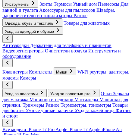
Зонты
Термосы
Умный дом
Пылесосы
Для
Инструменты
ванной и туалета
Аксессуары для пылесосов
Швабры,
пароочистители и стирилизаторы
Разное
Товары для животных
Одежда, обувь и текстиль
Уход за одеждой и обувью
Автозарядки
Держатели для телефонов и планшетов
Видеорегистраторы
Очистители воздуха
Инструменты и
оборудование
Клавиатуры
Комплекты
Wi-Fi роутеры, адаптеры,
Мыши
модемы
Камеры
Очки
Зеркала
Уход за волосами
Уход за полостью рта
для макияжа
Маникюр и педикюр
Массажеры
Машинки для
стрижки, Триммеры
Разное
Термометры, тонометры
Товары
для бритья
Умные ушные палочки
Уход за кожей лица
Фитнес
и спорт
Все модели
iPhone 17 Pro
Apple iPhone 17
Apple iPhone Air
iPhone 15 Pro Max