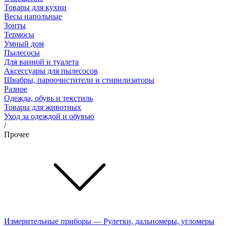
Товары для кухни
Весы напольные
Зонты
Термосы
Умный дом
Пылесосы
Для ванной и туалета
Аксессуары для пылесосов
Швабры, пароочистители и стирилизаторы
Разное
Одежда, обувь и текстиль
Товары для животных
Уход за одеждой и обувью
/
Прочее
Измерительные приборы — Рулетки, дальномеры, угломеры