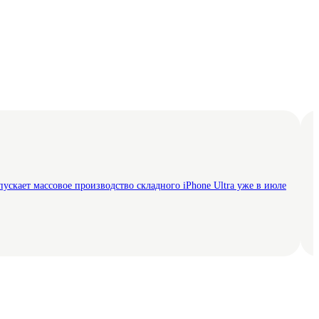
пускает массовое производство складного iPhone Ultra уже в июле