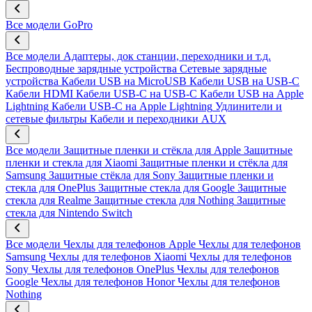
Все модели
GoPro
Все модели
Адаптеры, док станции, переходники и т.д.
Беспроводные зарядные устройства
Сетевые зарядные
устройства
Кабели USB на MicroUSB
Кабели USB на USB-C
Кабели HDMI
Кабели USB-C на USB-C
Кабели USB на Apple
Lightning
Кабели USB-C на Apple Lightning
Удлинители и
сетевые фильтры
Кабели и переходники AUX
Все модели
Защитные пленки и стёкла для Apple
Защитные
пленки и стекла для Xiaomi
Защитные пленки и стёкла для
Samsung
Защитные стёкла для Sony
Защитные пленки и
стекла для OnePlus
Защитные стекла для Google
Защитные
стекла для Realme
Защитные стекла для Nothing
Защитные
стекла для Nintendo Switch
Все модели
Чехлы для телефонов Apple
Чехлы для телефонов
Samsung
Чехлы для телефонов Xiaomi
Чехлы для телефонов
Sony
Чехлы для телефонов OnePlus
Чехлы для телефонов
Google
Чехлы для телефонов Honor
Чехлы для телефонов
Nothing