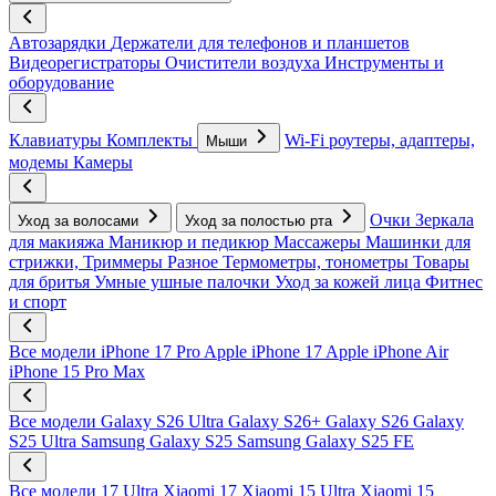
Автозарядки
Держатели для телефонов и планшетов
Видеорегистраторы
Очистители воздуха
Инструменты и
оборудование
Клавиатуры
Комплекты
Wi-Fi роутеры, адаптеры,
Мыши
модемы
Камеры
Очки
Зеркала
Уход за волосами
Уход за полостью рта
для макияжа
Маникюр и педикюр
Массажеры
Машинки для
стрижки, Триммеры
Разное
Термометры, тонометры
Товары
для бритья
Умные ушные палочки
Уход за кожей лица
Фитнес
и спорт
Все модели
iPhone 17 Pro
Apple iPhone 17
Apple iPhone Air
iPhone 15 Pro Max
Все модели
Galaxy S26 Ultra
Galaxy S26+
Galaxy S26
Galaxy
S25 Ultra
Samsung Galaxy S25
Samsung Galaxy S25 FE
Все модели
17 Ultra
Xiaomi 17
Xiaomi 15 Ultra
Xiaomi 15