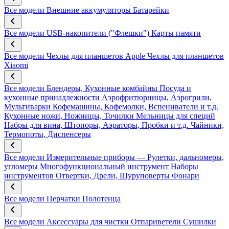
Все модели
Внешние аккумуляторы
Батарейки
Все модели
USB-накопители ("Флешки")
Карты памяти
Все модели
Чехлы для планшетов Apple
Чехлы для планшетов
Xiaomi
Все модели
Блендеры, Кухонные комбайны
Посуда и
кухонные принадлежности
Аэрофритюрницы, Аэрогрили,
Мультиварки
Кофемашины, Кофемолки, Вспениватели и т.д.
Кухонные ножи, Ножницы, Точилки
Мельницы для специй
Набры для вина, Штопоры, Аэраторы, Пробки и т.д.
Чайники,
Термопоты, Диспенсеры
Все модели
Измерительные приборы — Рулетки, дальномеры,
угломеры
Многофункциональный инструмент
Наборы
инструментов
Отвертки, Дрели, Шуруповерты
Фонари
Все модели
Перчатки
Полотенца
Все модели
Аксессуары для чистки
Отпариветели
Сушилки