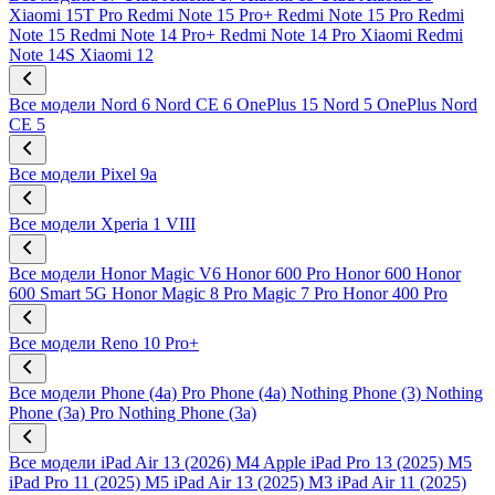
Xiaomi 15T Pro
Redmi Note 15 Pro+
Redmi Note 15 Pro
Redmi
Note 15
Redmi Note 14 Pro+
Redmi Note 14 Pro
Xiaomi Redmi
Note 14S
Xiaomi 12
Все модели
Nord 6
Nord CE 6
OnePlus 15
Nord 5
OnePlus Nord
CE 5
Все модели
Pixel 9a
Все модели
Xperia 1 VIII
Все модели
Honor Magic V6
Honor 600 Pro
Honor 600
Honor
600 Smart 5G
Honor Magic 8 Pro
Magic 7 Pro
Honor 400 Pro
Все модели
Reno 10 Pro+
Все модели
Phone (4a) Pro
Phone (4a)
Nothing Phone (3)
Nothing
Phone (3a) Pro
Nothing Phone (3a)
Все модели
iPad Air 13 (2026) M4
Apple iPad Pro 13 (2025) M5
iPad Pro 11 (2025) M5
iPad Air 13 (2025) M3
iPad Air 11 (2025)