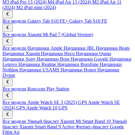
M3
iPad Pro 13 (2024) M4
iPad Air 13 (2024) M2
iPad Air 11
(2024) M2
iPad mini (2024)
Все модели
Galaxy Tab S10 FE+
Galaxy Tab S10 FE
Все модели
Xiaomi Mi Pad 7 (Global Version)
Все модели
Наушники Apple
Наушники JBL
Наушники Beats
Наушники Xiaomi
Наушники Hoco
Наушники Qumo
Наушники Sony
Наушники Bose
Наушники Google
Наушники
Lenovo
Наушники Realme
Наушники Borofone
Наушники
Nothing
Наушники USAMS
Наушники Honor
Наушники
Dyson
Все модели
Консоли Play Station
Все модели
Apple Watch SE 3 (2025) GPS
Apple Watch SE
(2024) GPS
Apple Watch 10 GPS
Все модели
Умный браслет Xiaomi Mi Smart Band 10
Умный
браслет Xiaomi Smart Band 9 Active
Фитнес-браслет Google
Fitbit Air