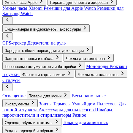
Умные часы Apple
Гаджеты для спорта и здоровья
Умные часы Xiaomi
Ремешки для Apple Watch
Ремешки для
Samsung Watch
Экшн-камеры и видеокамеры, аксессуары
GPS-трекер
Держатели на руль
Зарядки, кабели, переходники, док-станции
Защитные пленки и стёкла
Чехлы для телефона
Моноподы
Рюкзаки
Переносные аккумуляторы и батарейки
и сумки
Флешки и карты памяти
Чехлы для планшетов
Стилусы
Освещение
Весы напольные
Товары для кухни
Зонты
Термосы
Умный дом
Пылесосы
Для
Инструменты
ванной и туалета
Аксессуары для пылесосов
Швабры,
пароочистители и стирилизаторы
Разное
Товары для животных
Одежда, обувь и текстиль
Уход за одеждой и обувью