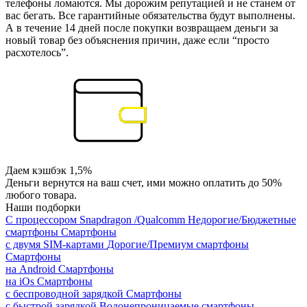
телефоны ломаются. Мы дорожим репутацией и не станем от
вас бегать. Все гарантийные обязательства будут выполнены.
А в течение 14 дней после покупки возвращаем деньги за
новый товар без объяснения причин, даже если “просто
расхотелось”.
Даем кэшбэк 1,5%
Деньги вернутся на ваш счет, ими можно оплатить до 50%
любого товара.
Наши подборки
С процессором Snapdragon /Qualcomm
Недорогие/Бюджетные
смартфоны
Смартфоны
с двумя SIM-картами
Дорогие/Премиум смартфоны
Смартфоны
на Android
Смартфоны
на iOs
Смартфоны
с беспроводной зарядкой
Смартфоны
с быстрой зарядкой
Водонепроницаемые смартфоны