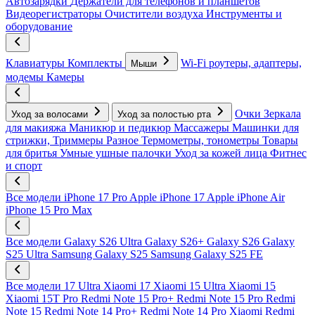
Автозарядки
Держатели для телефонов и планшетов
Видеорегистраторы
Очистители воздуха
Инструменты и
оборудование
Клавиатуры
Комплекты
Wi-Fi роутеры, адаптеры,
Мыши
модемы
Камеры
Очки
Зеркала
Уход за волосами
Уход за полостью рта
для макияжа
Маникюр и педикюр
Массажеры
Машинки для
стрижки, Триммеры
Разное
Термометры, тонометры
Товары
для бритья
Умные ушные палочки
Уход за кожей лица
Фитнес
и спорт
Все модели
iPhone 17 Pro
Apple iPhone 17
Apple iPhone Air
iPhone 15 Pro Max
Все модели
Galaxy S26 Ultra
Galaxy S26+
Galaxy S26
Galaxy
S25 Ultra
Samsung Galaxy S25
Samsung Galaxy S25 FE
Все модели
17 Ultra
Xiaomi 17
Xiaomi 15 Ultra
Xiaomi 15
Xiaomi 15T Pro
Redmi Note 15 Pro+
Redmi Note 15 Pro
Redmi
Note 15
Redmi Note 14 Pro+
Redmi Note 14 Pro
Xiaomi Redmi