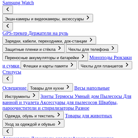
Samsung Watch
Экшн-камеры и видеокамеры, аксессуары
GPS-трекер
Держатели на руль
Зарядки, кабели, переходники, док-станции
Защитные пленки и стёкла
Чехлы для телефона
Моноподы
Рюкзаки
Переносные аккумуляторы и батарейки
и сумки
Флешки и карты памяти
Чехлы для планшетов
Стилусы
Освещение
Весы напольные
Товары для кухни
Зонты
Термосы
Умный дом
Пылесосы
Для
Инструменты
ванной и туалета
Аксессуары для пылесосов
Швабры,
пароочистители и стирилизаторы
Разное
Товары для животных
Одежда, обувь и текстиль
Уход за одеждой и обувью