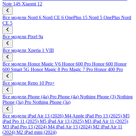
Note 14S
Xiaomi 12
Все модели
Nord 6
Nord CE 6
OnePlus 15
Nord 5
OnePlus Nord
CE 5
Все модели
Pixel 9a
Все модели
Xperia 1 VIII
Все модели
Honor Magic V6
Honor 600 Pro
Honor 600
Honor
600 Smart 5G
Honor Magic 8 Pro
Magic 7 Pro
Honor 400 Pro
Все модели
Reno 10 Pro+
Все модели
Phone (4a) Pro
Phone (4a)
Nothing Phone (3)
Nothing
Phone (3a) Pro
Nothing Phone (3a)
Все модели
iPad Air 13 (2026) M4
Apple iPad Pro 13 (2025) M5
iPad Pro 11 (2025) M5
iPad Air 13 (2025) M3
iPad Air 11 (2025)
M3
iPad Pro 13 (2024) M4
iPad Air 13 (2024) M2
iPad Air 11
(2024) M2
iPad mini (2024)