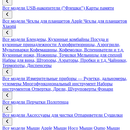
Все модели
USB-накопители ("Флешки")
Карты памяти
Все модели
Чехлы для планшетов Apple
Чехлы для планшетов
Xiaomi
Все модели
Блендеры, Кухонные комбайны
Посуда и
кухонные принадлежности
Аэрофритюрницы, Аэрогрили,
Мультиварки
Кофемашины, Кофемолки, Вспениватели и т.д.
Кухонные ножи, Ножницы, Точилки
Мельницы для специй
Набры для вина, Штопоры, Аэраторы, Пробки и т.д.
Чайники,
Термопоты, Диспенсеры
Все модели
Измерительные приборы — Рулетки, дальномеры,
угломеры
Многофункциональный инструмент
Наборы
инструментов
Отвертки, Дрели, Шуруповерты
Фонари
Все модели
Перчатки
Полотенца
Все модели
Аксессуары для чистки
Отпариветели
Сушилки
Все модели
Мыши Apple
Мыши Hoco
Мыши Qumo
Мыши