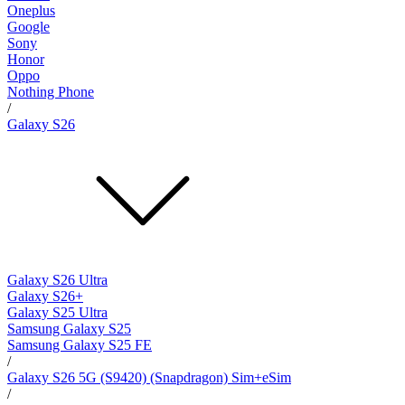
Oneplus
Google
Sony
Honor
Oppo
Nothing Phone
/
Galaxy S26
Galaxy S26 Ultra
Galaxy S26+
Galaxy S25 Ultra
Samsung Galaxy S25
Samsung Galaxy S25 FE
/
Galaxy S26 5G (S9420) (Snapdragon) Sim+eSim
/