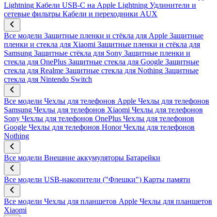
Lightning
Кабели USB-C на Apple Lightning
Удлинители и
сетевые фильтры
Кабели и переходники AUX
Все модели
Защитные пленки и стёкла для Apple
Защитные
пленки и стекла для Xiaomi
Защитные пленки и стёкла для
Samsung
Защитные стёкла для Sony
Защитные пленки и
стекла для OnePlus
Защитные стекла для Google
Защитные
стекла для Realme
Защитные стекла для Nothing
Защитные
стекла для Nintendo Switch
Все модели
Чехлы для телефонов Apple
Чехлы для телефонов
Samsung
Чехлы для телефонов Xiaomi
Чехлы для телефонов
Sony
Чехлы для телефонов OnePlus
Чехлы для телефонов
Google
Чехлы для телефонов Honor
Чехлы для телефонов
Nothing
Все модели
Внешние аккумуляторы
Батарейки
Все модели
USB-накопители ("Флешки")
Карты памяти
Все модели
Чехлы для планшетов Apple
Чехлы для планшетов
Xiaomi