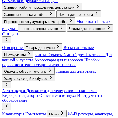
GPS-трекер
Держатели на руль
Зарядки, кабели, переходники, док-станции
Защитные пленки и стёкла
Чехлы для телефона
Моноподы
Рюкзаки
Переносные аккумуляторы и батарейки
и сумки
Флешки и карты памяти
Чехлы для планшетов
Стилусы
Освещение
Весы напольные
Товары для кухни
Зонты
Термосы
Умный дом
Пылесосы
Для
Инструменты
ванной и туалета
Аксессуары для пылесосов
Швабры,
пароочистители и стирилизаторы
Разное
Товары для животных
Одежда, обувь и текстиль
Уход за одеждой и обувью
Автозарядки
Держатели для телефонов и планшетов
Видеорегистраторы
Очистители воздуха
Инструменты и
оборудование
Клавиатуры
Комплекты
Wi-Fi роутеры, адаптеры,
Мыши