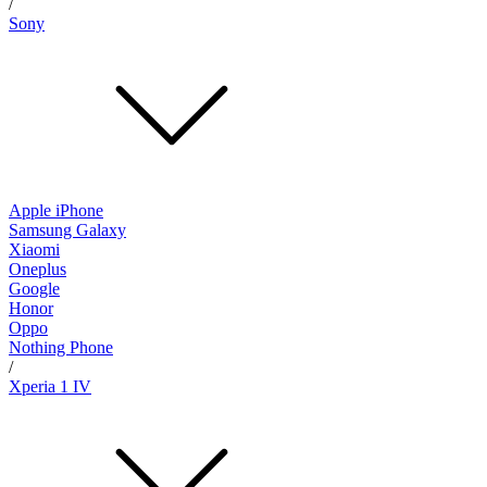
/
Sony
Apple iPhone
Samsung Galaxy
Xiaomi
Oneplus
Google
Honor
Oppo
Nothing Phone
/
Xperia 1 IV