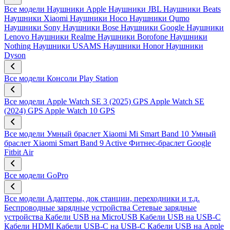
Все модели
Наушники Apple
Наушники JBL
Наушники Beats
Наушники Xiaomi
Наушники Hoco
Наушники Qumo
Наушники Sony
Наушники Bose
Наушники Google
Наушники
Lenovo
Наушники Realme
Наушники Borofone
Наушники
Nothing
Наушники USAMS
Наушники Honor
Наушники
Dyson
Все модели
Консоли Play Station
Все модели
Apple Watch SE 3 (2025) GPS
Apple Watch SE
(2024) GPS
Apple Watch 10 GPS
Все модели
Умный браслет Xiaomi Mi Smart Band 10
Умный
браслет Xiaomi Smart Band 9 Active
Фитнес-браслет Google
Fitbit Air
Все модели
GoPro
Все модели
Адаптеры, док станции, переходники и т.д.
Беспроводные зарядные устройства
Сетевые зарядные
устройства
Кабели USB на MicroUSB
Кабели USB на USB-C
Кабели HDMI
Кабели USB-C на USB-C
Кабели USB на Apple