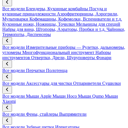
Все модели
Блендеры, Кухонные комбайны
Посуда и
кухонные принадлежности
Аэрофритюрницы, Аэрогрили,
Мультиварки
Кофемашины, Кофемолки, Вспениватели и т.д.
Кухонные ножи, Ножницы, Точилки
Мельницы для специй
Набры для вина, Штопоры, Аэраторы, Пробки и т.д.
Чайники,
Термопоты, Диспенсеры
Все модели
Измерительные приборы — Рулетки, дальномеры,
угломеры
Многофункциональный инструмент
Наборы
инструментов
Отвертки, Дрели, Шуруповерты
Фонари
Все модели
Перчатки
Полотенца
Все модели
Аксессуары для чистки
Отпариветели
Сушилки
Все модели
Мыши Apple
Мыши Hoco
Мыши Qumo
Мыши
Xiaomi
Все модели
Фены, стайлеры
Выпрямители
Все модели
Зубные щетки
Ирригаторы