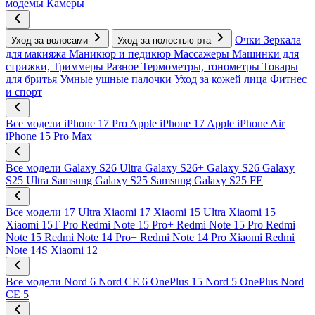
модемы
Камеры
Очки
Зеркала
Уход за волосами
Уход за полостью рта
для макияжа
Маникюр и педикюр
Массажеры
Машинки для
стрижки, Триммеры
Разное
Термометры, тонометры
Товары
для бритья
Умные ушные палочки
Уход за кожей лица
Фитнес
и спорт
Все модели
iPhone 17 Pro
Apple iPhone 17
Apple iPhone Air
iPhone 15 Pro Max
Все модели
Galaxy S26 Ultra
Galaxy S26+
Galaxy S26
Galaxy
S25 Ultra
Samsung Galaxy S25
Samsung Galaxy S25 FE
Все модели
17 Ultra
Xiaomi 17
Xiaomi 15 Ultra
Xiaomi 15
Xiaomi 15T Pro
Redmi Note 15 Pro+
Redmi Note 15 Pro
Redmi
Note 15
Redmi Note 14 Pro+
Redmi Note 14 Pro
Xiaomi Redmi
Note 14S
Xiaomi 12
Все модели
Nord 6
Nord CE 6
OnePlus 15
Nord 5
OnePlus Nord
CE 5