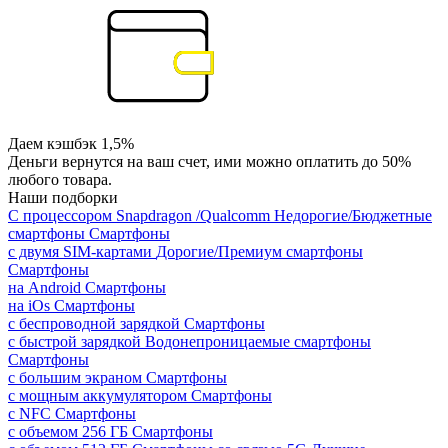
Даем кэшбэк 1,5%
Деньги вернутся на ваш счет, ими можно оплатить до 50%
любого товара.
Наши подборки
С процессором Snapdragon /Qualcomm
Недорогие/Бюджетные
смартфоны
Смартфоны
с двумя SIM-картами
Дорогие/Премиум смартфоны
Смартфоны
на Android
Смартфоны
на iOs
Смартфоны
с беспроводной зарядкой
Смартфоны
с быстрой зарядкой
Водонепроницаемые смартфоны
Смартфоны
с большим экраном
Смартфоны
с мощным аккумулятором
Смартфоны
с NFC
Смартфоны
с объемом 256 ГБ
Смартфоны