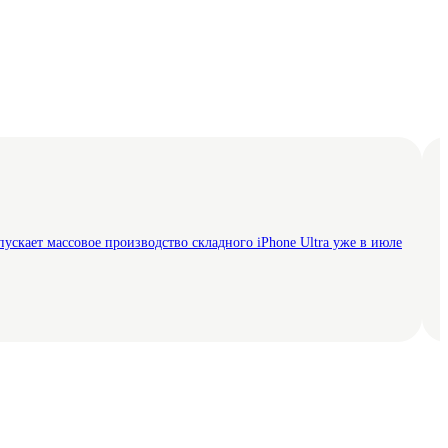
пускает массовое производство складного iPhone Ultra уже в июле