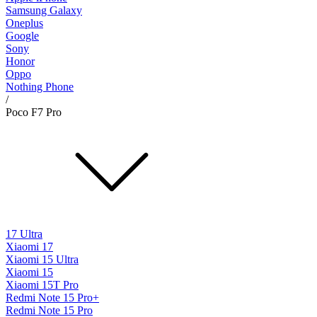
Samsung Galaxy
Oneplus
Google
Sony
Honor
Oppo
Nothing Phone
/
Poco F7 Pro
17 Ultra
Xiaomi 17
Xiaomi 15 Ultra
Xiaomi 15
Xiaomi 15T Pro
Redmi Note 15 Pro+
Redmi Note 15 Pro