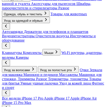
ванной и туалета
Аксессуары для пылесосов
Швабры,
пароочистители и стирилизаторы
Разное
Товары для животных
Одежда, обувь и текстиль
Уход за одеждой и обувью
Автозарядки
Держатели для телефонов и планшетов
Видеорегистраторы
Очистители воздуха
Инструменты и
оборудование
Клавиатуры
Комплекты
Wi-Fi роутеры, адаптеры,
Мыши
модемы
Камеры
Очки
Зеркала
Уход за волосами
Уход за полостью рта
для макияжа
Маникюр и педикюр
Массажеры
Машинки для
стрижки, Триммеры
Разное
Термометры, тонометры
Товары
для бритья
Умные ушные палочки
Уход за кожей лица
Фитнес
и спорт
Все модели
iPhone 17 Pro
Apple iPhone 17
Apple iPhone Air
iPhone 15 Pro Max