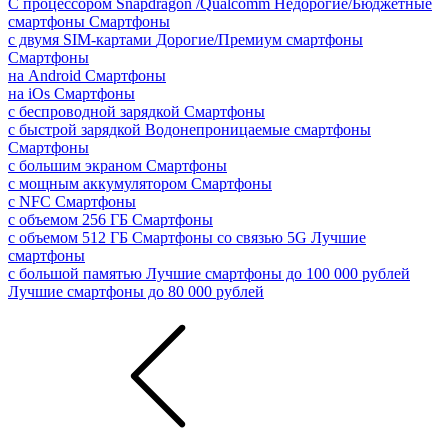
С процессором Snapdragon /Qualcomm
Недорогие/Бюджетные
смартфоны
Смартфоны
с двумя SIM-картами
Дорогие/Премиум смартфоны
Смартфоны
на Android
Смартфоны
на iOs
Смартфоны
с беспроводной зарядкой
Смартфоны
с быстрой зарядкой
Водонепроницаемые смартфоны
Смартфоны
с большим экраном
Смартфоны
с мощным аккумулятором
Смартфоны
с NFC
Смартфоны
с объемом 256 ГБ
Смартфоны
с объемом 512 ГБ
Смартфоны со связью 5G
Лучшие
смартфоны
с большой памятью
Лучшие смартфоны до 100 000 рублей
Лучшие смартфоны до 80 000 рублей