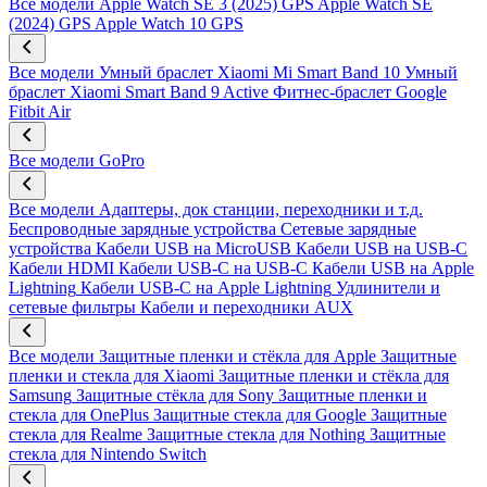
Все модели
Apple Watch SE 3 (2025) GPS
Apple Watch SE
(2024) GPS
Apple Watch 10 GPS
Все модели
Умный браслет Xiaomi Mi Smart Band 10
Умный
браслет Xiaomi Smart Band 9 Active
Фитнес-браслет Google
Fitbit Air
Все модели
GoPro
Все модели
Адаптеры, док станции, переходники и т.д.
Беспроводные зарядные устройства
Сетевые зарядные
устройства
Кабели USB на MicroUSB
Кабели USB на USB-C
Кабели HDMI
Кабели USB-C на USB-C
Кабели USB на Apple
Lightning
Кабели USB-C на Apple Lightning
Удлинители и
сетевые фильтры
Кабели и переходники AUX
Все модели
Защитные пленки и стёкла для Apple
Защитные
пленки и стекла для Xiaomi
Защитные пленки и стёкла для
Samsung
Защитные стёкла для Sony
Защитные пленки и
стекла для OnePlus
Защитные стекла для Google
Защитные
стекла для Realme
Защитные стекла для Nothing
Защитные
стекла для Nintendo Switch