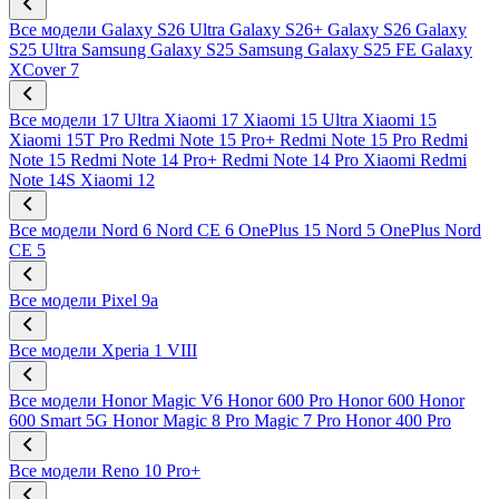
Все модели
Galaxy S26 Ultra
Galaxy S26+
Galaxy S26
Galaxy
S25 Ultra
Samsung Galaxy S25
Samsung Galaxy S25 FE
Galaxy
XCover 7
Все модели
17 Ultra
Xiaomi 17
Xiaomi 15 Ultra
Xiaomi 15
Xiaomi 15T Pro
Redmi Note 15 Pro+
Redmi Note 15 Pro
Redmi
Note 15
Redmi Note 14 Pro+
Redmi Note 14 Pro
Xiaomi Redmi
Note 14S
Xiaomi 12
Все модели
Nord 6
Nord CE 6
OnePlus 15
Nord 5
OnePlus Nord
CE 5
Все модели
Pixel 9a
Все модели
Xperia 1 VIII
Все модели
Honor Magic V6
Honor 600 Pro
Honor 600
Honor
600 Smart 5G
Honor Magic 8 Pro
Magic 7 Pro
Honor 400 Pro
Все модели
Reno 10 Pro+