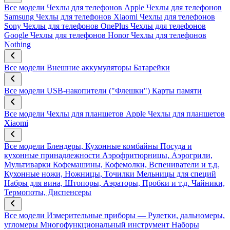
Все модели
Чехлы для телефонов Apple
Чехлы для телефонов
Samsung
Чехлы для телефонов Xiaomi
Чехлы для телефонов
Sony
Чехлы для телефонов OnePlus
Чехлы для телефонов
Google
Чехлы для телефонов Honor
Чехлы для телефонов
Nothing
Все модели
Внешние аккумуляторы
Батарейки
Все модели
USB-накопители ("Флешки")
Карты памяти
Все модели
Чехлы для планшетов Apple
Чехлы для планшетов
Xiaomi
Все модели
Блендеры, Кухонные комбайны
Посуда и
кухонные принадлежности
Аэрофритюрницы, Аэрогрили,
Мультиварки
Кофемашины, Кофемолки, Вспениватели и т.д.
Кухонные ножи, Ножницы, Точилки
Мельницы для специй
Набры для вина, Штопоры, Аэраторы, Пробки и т.д.
Чайники,
Термопоты, Диспенсеры
Все модели
Измерительные приборы — Рулетки, дальномеры,
угломеры
Многофункциональный инструмент
Наборы