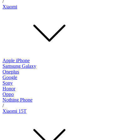
/
Xiaomi
Apple iPhone
Samsung Galaxy
Oneplus
Google
Sony
Honor
Oppo
Nothing Phone
/
Xiaomi 15T