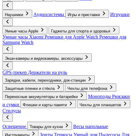
Аудиосистемы
Игрушки
Наушники
Игры и приставки
Умные часы Apple
Гаджеты для спорта и здоровья
Умные часы Xiaomi
Ремешки для Apple Watch
Ремешки для
Samsung Watch
Экшн-камеры и видеокамеры, аксессуары
GPS-трекер
Держатели на руль
Зарядки, кабели, переходники, док-станции
Защитные пленки и стёкла
Чехлы для телефона
Моноподы
Рюкзаки
Переносные аккумуляторы и батарейки
и сумки
Флешки и карты памяти
Чехлы для планшетов
Стилусы
Освещение
Весы напольные
Товары для кухни
Зонты
Термосы
Умный дом
Пылесосы
Для
Инструменты