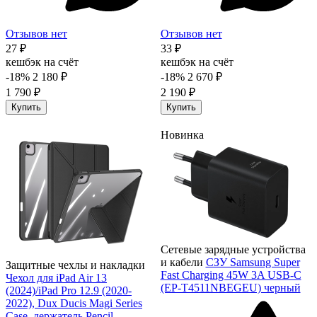
Отзывов нет
Отзывов нет
27 ₽
33 ₽
кешбэк на счёт
кешбэк на счёт
-18%
2 180 ₽
-18%
2 670 ₽
1 790 ₽
2 190 ₽
Купить
Купить
Новинка
Сетевые зарядные устройства
и кабели
СЗУ Samsung Super
Защитные чехлы и накладки
Fast Charging 45W 3A USB-C
Чехол для iPad Air 13
(EP-T4511NBEGEU) черный
(2024)/iPad Pro 12.9 (2020-
2022), Dux Ducis Magi Series
Case, держатель Pencil