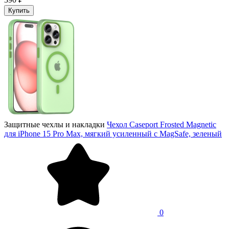
Купить
Защитные чехлы и накладки
Чехол Caseport Frosted Magnetic
для iPhone 15 Pro Max, мягкий усиленный с MagSafe, зеленый
0