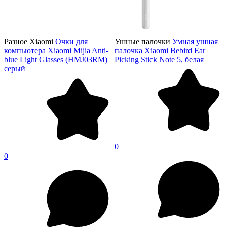
Разное Xiaomi
Очки для
Ушные палочки
Умная ушная
компьютера Xiaomi Mijia Anti-
палочка Xiaomi Bebird Ear
blue Light Glasses (HMJ03RM)
Picking Stick Note 5, белая
серый
0
0