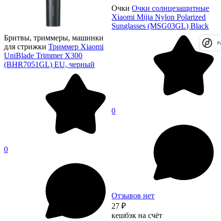
Очки
Очки солнцезащитные
Xiaomi Mijia Nylon Polarized
Sunglasses (MSG03GL) Black
Бритвы, триммеры, машинки
P
для стрижки
Триммер Xiaomi
UniBlade Trimmer X300
(BHR7051GL) EU, черный
0
0
Отзывов нет
27 ₽
кешбэк на счёт