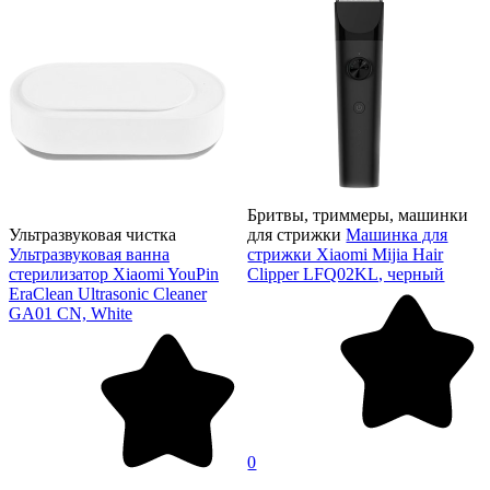
Бритвы, триммеры, машинки
Ультразвуковая чистка
для стрижки
Машинка для
Ультразвуковая ванна
стрижки Xiaomi Mijia Hair
стерилизатор Xiaomi YouPin
Clipper LFQ02KL, черный
EraClean Ultrasonic Cleaner
GA01 CN, White
0