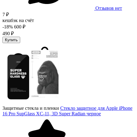
Отзывов нет
7 ₽
кешбэк на счёт
-18%
600 ₽
490 ₽
Купить
Защитные стекла и пленки
Стекло защитное для Apple iPhone
16 Pro SupGlass XC-11, 3D Super Radian черное