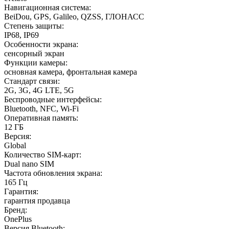
Навигационная система
:
BeiDou, GPS, Galileo, QZSS, ГЛОНАСС
Степень защиты
:
IP68, IP69
Особенности экрана
:
сенсорный экран
Функции камеры
:
основная камера, фронтальная камера
Стандарт связи
:
2G, 3G, 4G LTE, 5G
Беспроводные интерфейсы
:
Bluetooth, NFC, Wi-Fi
Оперативная память
:
12 ГБ
Версия
:
Global
Количество SIM-карт
:
Dual nano SIM
Частота обновления экрана
:
165 Гц
Гарантия
:
гарантия продавца
Бренд
:
OnePlus
Версия Bluetooth
: