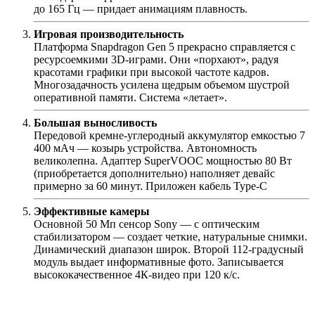
до 165 Гц — придает анимациям плавность.
Игровая производительность
Платформа Snapdragon Gen 5 прекрасно справляется с
ресурсоемкими 3D-играми. Они «порхают», радуя
красотами графики при высокой частоте кадров.
Многозадачность усилена щедрым объемом шустрой
оперативной памяти. Система «летает».
Большая выносливость
Передовой кремне-углеродный аккумулятор емкостью 7
400 мАч — козырь устройства. Автономность
великолепна. Адаптер SuperVOOC мощностью 80 Вт
(приобретается дополнительно) наполняет девайс
примерно за 60 минут. Приложен кабель Type-C
Эффективные камеры
Основной 50 Мп сенсор Sony — с оптическим
стабилизатором — создает четкие, натуральные снимки.
Динамический диапазон широк. Второй 112-градусный
модуль выдает информативные фото. Записывается
высококачественное 4К-видео при 120 к/c.