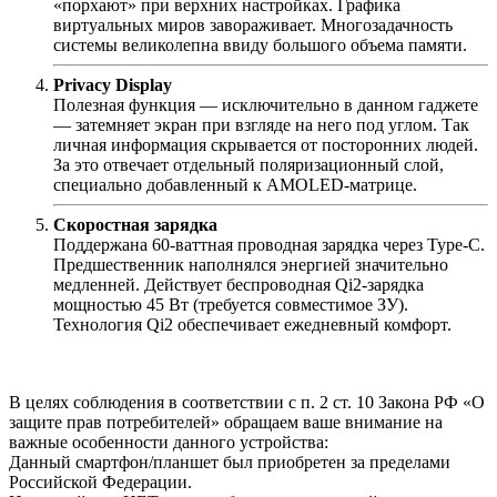
«порхают» при верхних настройках. Графика
виртуальных миров завораживает. Многозадачность
системы великолепна ввиду большого объема памяти.
Privacy Display
Полезная функция — исключительно в данном гаджете
— затемняет экран при взгляде на него под углом. Так
личная информация скрывается от посторонних людей.
За это отвечает отдельный поляризационный слой,
специально добавленный к AMOLED-матрице.
Скоростная зарядка
Поддержана 60-ваттная проводная зарядка через Type-C.
Предшественник наполнялся энергией значительно
медленней. Действует беспроводная Qi2-зарядка
мощностью 45 Вт (требуется совместимое ЗУ).
Технология Qi2 обеспечивает ежедневный комфорт.
В целях соблюдения в соответствии с п. 2 ст. 10 Закона РФ «О
защите прав потребителей» обращаем ваше внимание на
важные особенности данного устройства:
Данный смартфон/планшет был приобретен за пределами
Российской Федерации.