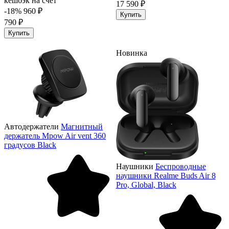
кешбэк на счёт
17 590 ₽
-18%
960 ₽
Купить
790 ₽
Купить
Новинка
Автодержатели
Магнитный
держатель Mpow Air vent 360
градусов Black
Наушники
Беспроводные
наушники Realme Buds Air 8
Pro, Global, Black