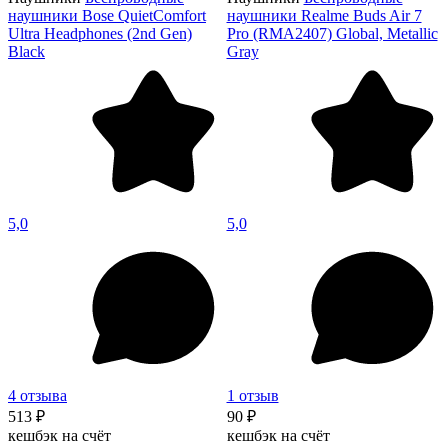
наушники Bose QuietComfort
наушники Realme Buds Air 7
Ultra Headphones (2nd Gen)
Pro (RMA2407) Global, Metallic
Black
Gray
5,0
5,0
4 отзыва
1 отзыв
513 ₽
90 ₽
кешбэк на счёт
кешбэк на счёт